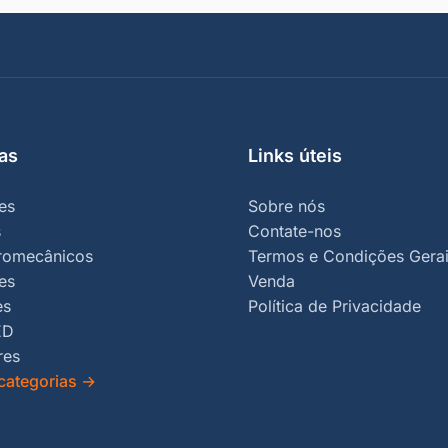
as
Links úteis
es
Sobre nós
s
Contate-nos
tromecânicos
Termos e Condições Gerai
es
Venda
es
Política de Privacidade
ED
res
categorias
→