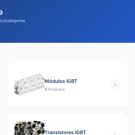
9
Subcategorias
Módulos IGBT
2
Produtos
Transistores IGBT