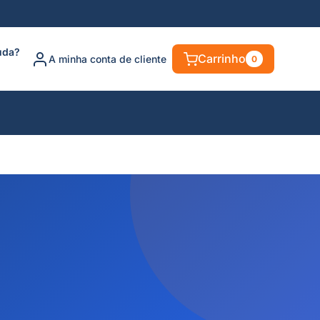
uda?
Carrinho
A minha conta de cliente
0