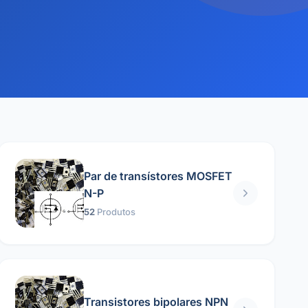
Par de transístores MOSFET
N-P
52
Produtos
Transistores bipolares NPN