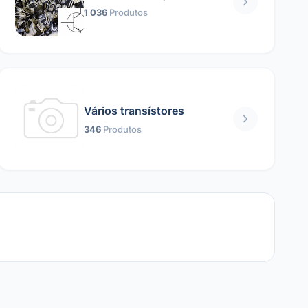
1 036
Produtos
Vários transístores
346
Produtos