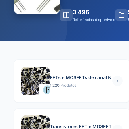
3 496
Referências disponíveis
FETs e MOSFETs de canal N
1 220
Produtos
Transistores FET e MOSFET