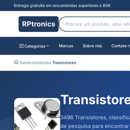
Entrega gratuita em encomendas superiores a 80€
RPtronics
Marcas
Sobre nós
Contate-
Categorias
›
Semicondutores
›
Transistores
Transistor
3496 Transistores, classifi
de pesquisa para encontrar