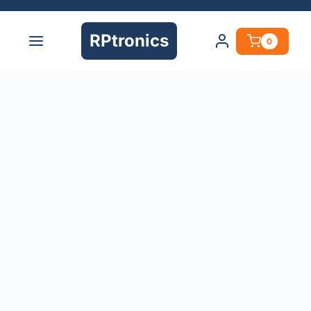
RPtronics
0