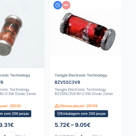
PDF
tronic Technology
Yangjie Electronic Technology
V6
BZV55C3V9
tronic Technology
Yangjie Electronic Technology
6V 0.5W Díodo Zener
BZV55C3V9 9V 0.5W Díodo Zener
eças!: 25020
Últimas peças!: 26139
m com 200 peças
Embalagem com 200 peças
 9.31€
5.72€ – 9.05€