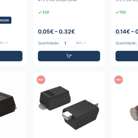
350
150
peças
0.05€ – 0.32€
0.14€ – 
ín: 1
Quantidade:
Mín: 1
Quantidade:
PDF
PDF