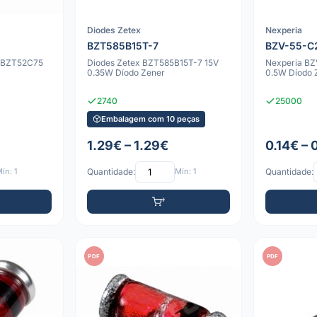
Diodes Zetex
Nexperia
BZT585B15T-7
BZV-55-C
r BZT52C75
Diodes Zetex BZT585B15T-7 15V
Nexperia BZ
0.35W Díodo Zener
0.5W Díodo 
2740
25000
Embalagem com 10 peças
1.29€ – 1.29€
0.14€ – 
ín: 1
Quantidade:
Mín: 1
Quantidade:
PDF
PDF