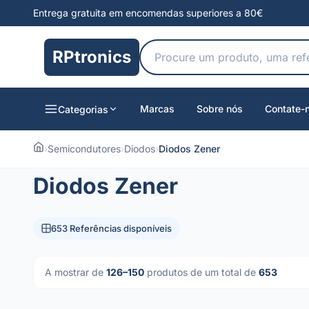
Entrega gratuita em encomendas superiores a 80€
RPtronics
Marcas
Sobre nós
Contate-
Categorias
›
Semicondutores
›
Diodos
›
Diodos Zener
Diodos Zener
653 Referências disponíveis
A mostrar de
126–150
produtos de um total de
653