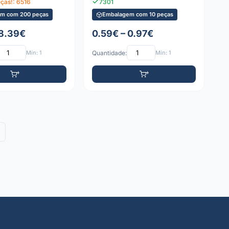
eças!: 6516
7301
m com 200 peças
Embalagem com 10 peças
 8.39€
0.59€ – 0.97€
Mín: 1
Quantidade:
Mín: 1