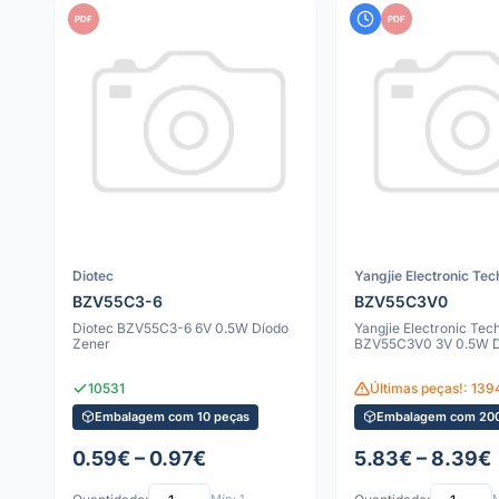
PDF
PDF
Diotec
Yangjie Electronic Te
BZV55C3-6
BZV55C3V0
Diotec BZV55C3-6 6V 0.5W Díodo
Yangjie Electronic Tec
Zener
BZV55C3V0 3V 0.5W D
10531
Últimas peças!: 139
Embalagem com 10 peças
Embalagem com 200
0.59€ – 0.97€
5.83€ – 8.39€