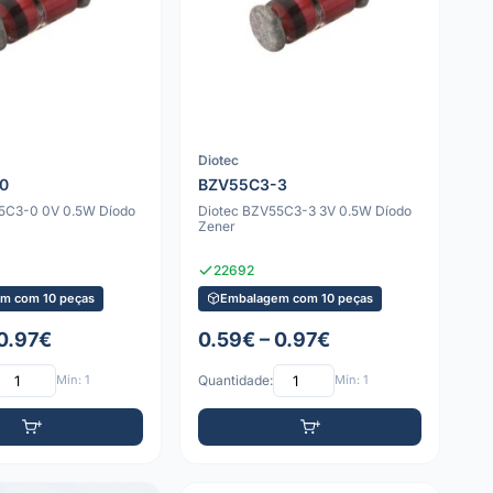
Diotec
0
BZV55C3-3
5C3-0 0V 0.5W Díodo
Diotec BZV55C3-3 3V 0.5W Díodo
Zener
22692
m com 10 peças
Embalagem com 10 peças
 0.97€
0.59€ – 0.97€
Mín: 1
Quantidade:
Mín: 1