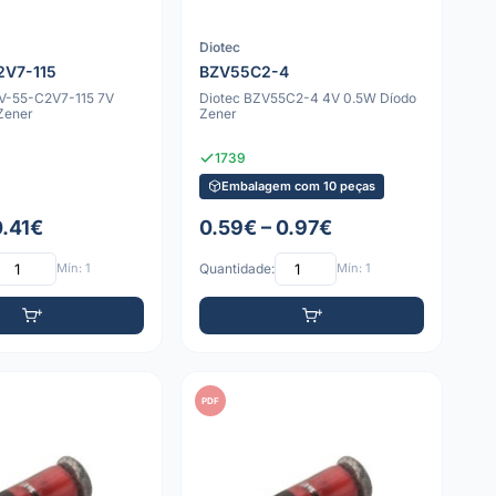
Diotec
2V7-115
BZV55C2-4
V-55-C2V7-115 7V
Diotec BZV55C2-4 4V 0.5W Díodo
Zener
Zener
1739
Embalagem com 10 peças
0.41€
0.59€ – 0.97€
Mín: 1
Quantidade:
Mín: 1
PDF