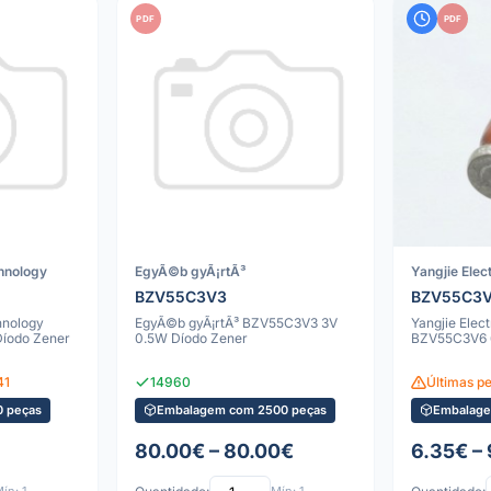
PDF
PDF
chnology
EgyÃ©b gyÃ¡rtÃ³
Yangjie Elec
BZV55C3V3
BZV55C3
hnology
EgyÃ©b gyÃ¡rtÃ³ BZV55C3V3 3V
Yangjie Elec
íodo Zener
0.5W Díodo Zener
BZV55C3V6 
41
14960
Últimas p
 peças
Embalagem com 2500 peças
Embalage
80.00€ – 80.00€
6.35€ –