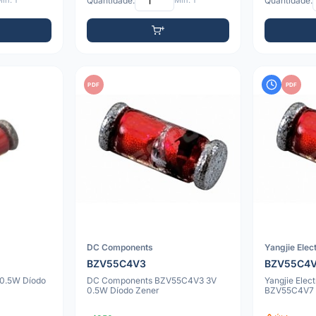
ín: 1
Quantidade:
Mín: 1
Quantidade:
PDF
PDF
DC Components
Yangjie Elec
BZV55C4V3
BZV55C4
0.5W Díodo
DC Components BZV55C4V3 3V
Yangjie Elec
0.5W Díodo Zener
BZV55C4V7 