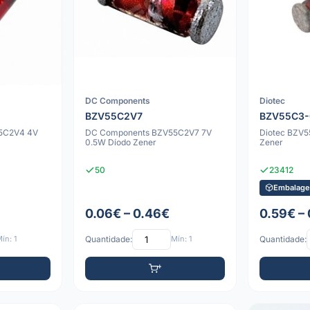
DC Components
Diotec
BZV55C2V7
BZV55C3-
5C2V4 4V
DC Components BZV55C2V7 7V
Diotec BZV5
0.5W Díodo Zener
Zener
50
23412
Embalage
0.06€ – 0.46€
0.59€ –
ín: 1
Quantidade:
Mín: 1
Quantidade: