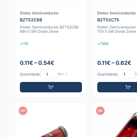
Diotec Semiconductor
Diotec Semiconductor
BZT52C68
BZT52C75
Diotec Semiconductor BZT52C68
Diotec Semiconducto
68V 0.5W Díodo Zener
75V 0.5W Díodo Zener
10
500
0.11€ – 0.54€
0.11€ – 0.62€
Quantidade:
Mín: 1
Quantidade:
M
PDF
PDF