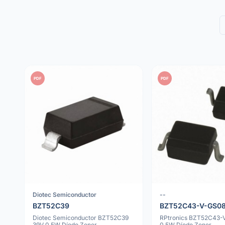
PDF
PDF
Diotec Semiconductor
--
BZT52C39
BZT52C43-V-GS0
Diotec Semiconductor BZT52C39
RPtronics BZT52C43-
39V 0.5W Díodo Zener
0.5W Díodo Zener