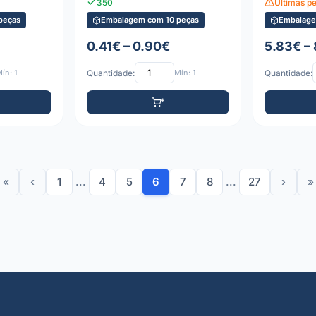
350
Últimas p
peças
Embalagem com 10 peças
Embalage
0.41€ – 0.90€
5.83€ –
ín: 1
Quantidade:
Mín: 1
Quantidade:
«
‹
1
...
4
5
6
7
8
...
27
›
»