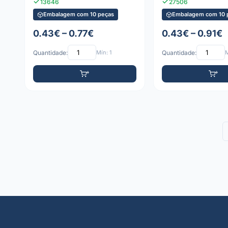
13646
27506
Embalagem com 10 peças
Embalagem com 10 
0.43€ – 0.77€
0.43€ – 0.91€
Quantidade:
Mín: 1
Quantidade:
M