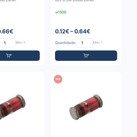
500
0.66€
0.12€ – 0.64€
Mín: 1
Quantidade:
Mín: 1
PDF