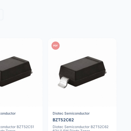
PDF
conductor
Diotec Semiconductor
BZT52C62
conductor BZT52C51
Diotec Semiconductor BZT52C62
odo Zener
62V 0.5W Díodo Zener