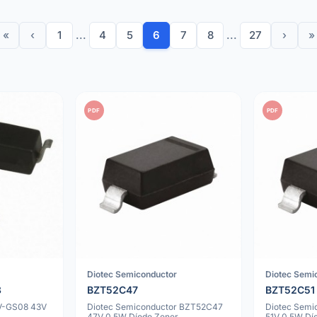
«
‹
1
...
4
5
6
7
8
...
27
›
»
PDF
PDF
Diotec Semiconductor
Diotec Semi
8
BZT52C47
BZT52C51
V-GS08 43V
Diotec Semiconductor BZT52C47
Diotec Semi
47V 0.5W Díodo Zener
51V 0.5W Dí