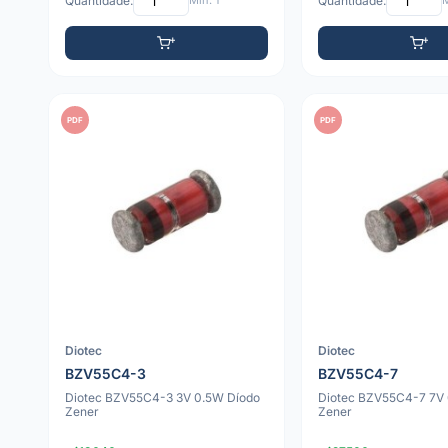
Quantidade:
Mín: 1
Quantidade:
M
PDF
PDF
Diotec
Diotec
BZV55C4-3
BZV55C4-7
Diotec BZV55C4-3 3V 0.5W Díodo
Diotec BZV55C4-7 7V 
Zener
Zener