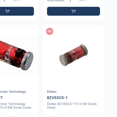
Mín: 1
Quantidade:
Mín: 1
PDF
tronic Technology
Diotec
V7
BZV55C5-1
tronic Technology
Diotec BZV55C5-1 1V 0.5W Díodo
7V 0.5W Díodo Zener
Zener