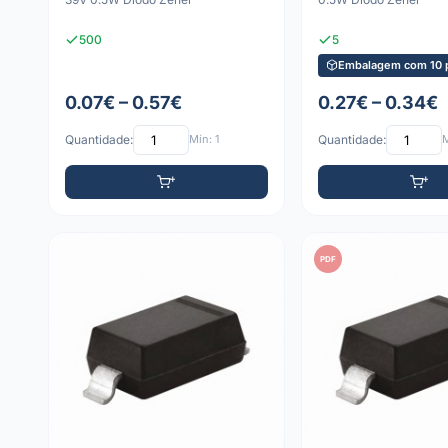
500
5
Embalagem com 10 
0.07€ – 0.57€
0.27€ – 0.34€
Quantidade:
Mín: 1
Quantidade:
M
PDF