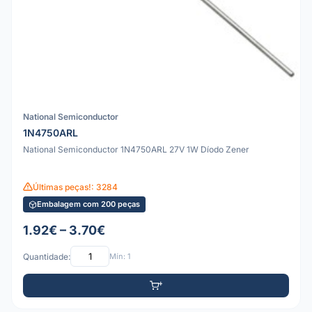
National Semiconductor
1N4750ARL
National Semiconductor 1N4750ARL 27V 1W Díodo Zener
Últimas peças!: 3284
Embalagem com 200 peças
1.92€ – 3.70€
Quantidade:
Mín: 1