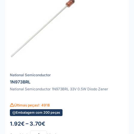
National Semiconductor
1N973BRL
National Semiconductor 1N973BRL 33V 0.5W Díodo Zener
Últimas peças!: 4918
Embalagem com 200 peças
1.92€ – 3.70€