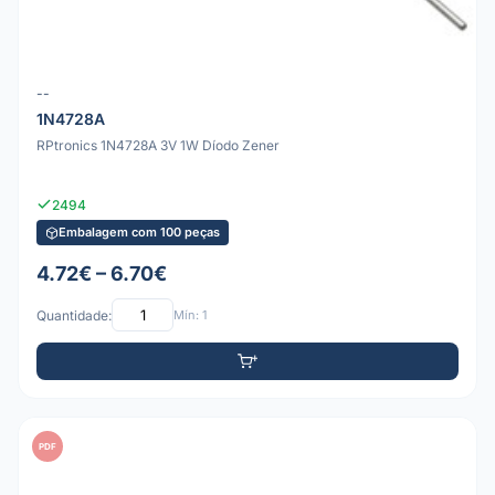
--
1N4728A
RPtronics 1N4728A 3V 1W Díodo Zener
2494
Embalagem com 100 peças
4.72€ – 6.70€
Quantidade:
Mín: 1
PDF