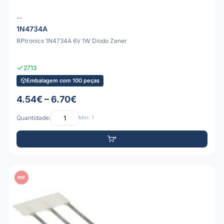
--
1N4734A
RPtronics 1N4734A 6V 1W Díodo Zener
2713
Embalagem com 100 peças
4.54€ – 6.70€
Quantidade:
Mín: 1
PDF