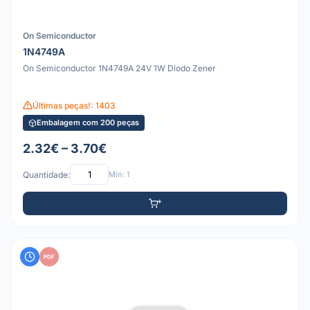
On Semiconductor
1N4749A
On Semiconductor 1N4749A 24V 1W Díodo Zener
Últimas peças!: 1403
Embalagem com 200 peças
2.32€ – 3.70€
Quantidade:
Mín: 1
PDF