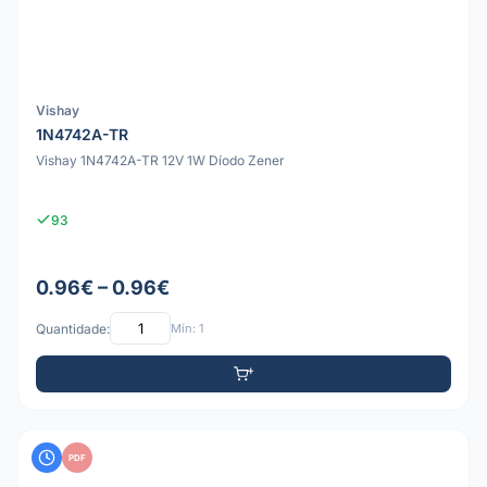
Vishay
1N4742A-TR
Vishay 1N4742A-TR 12V 1W Díodo Zener
93
0.96€ – 0.96€
Quantidade:
Mín: 1
PDF