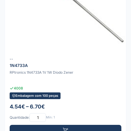
--
1N4733A
RPtronics 1N4733A 1V 1W Díodo Zener
4008
Embalagem com 100 peças
4.54€ – 6.70€
Quantidade:
Mín: 1