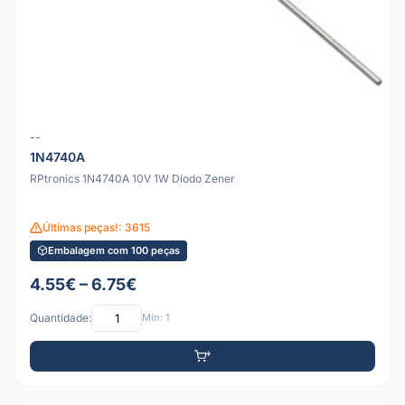
--
1N4740A
RPtronics 1N4740A 10V 1W Díodo Zener
Últimas peças!: 3615
Embalagem com 100 peças
4.55€ – 6.75€
Quantidade:
Mín: 1