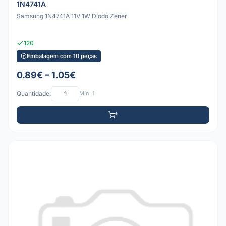
1N4741A
Samsung 1N4741A 11V 1W Díodo Zener
120
Embalagem com 10 peças
0.89€ – 1.05€
Quantidade:
Mín: 1