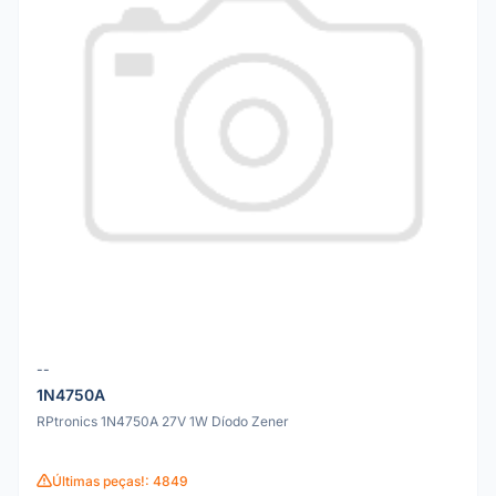
--
1N4750A
RPtronics 1N4750A 27V 1W Díodo Zener
Últimas peças!: 4849