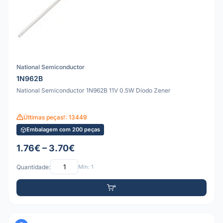
National Semiconductor
1N962B
National Semiconductor 1N962B 11V 0.5W Díodo Zener
Últimas peças!: 13449
Embalagem com 200 peças
1.76€ – 3.70€
Quantidade:
Mín: 1