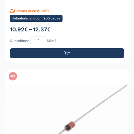
Últimas peças!: 1051
Embalagem com 200 peças
10.92€ – 12.37€
Quantidade:
Mín: 1
PDF