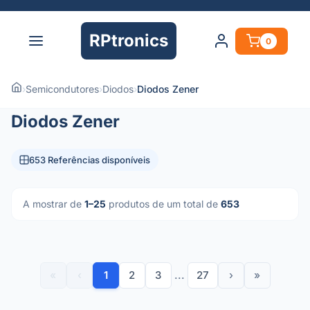
RPtronics
0
›
Semicondutores
›
Diodos
›
Diodos Zener
Diodos Zener
653 Referências disponíveis
A mostrar de
1–25
produtos de um total de
653
«
‹
1
2
3
...
27
›
»