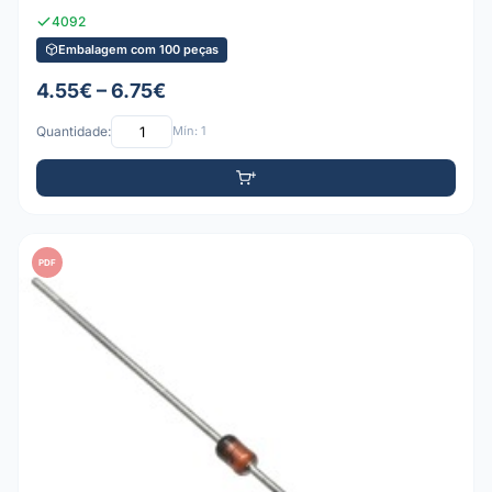
4092
Embalagem com 100 peças
4.55€ – 6.75€
Quantidade:
Mín: 1
PDF