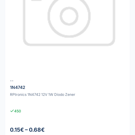
--
1N4742
RPtronics 1N4742 12V 1W Díodo Zener
450
0.15€ – 0.68€