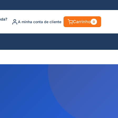
uda?
Carrinho
A minha conta de cliente
0