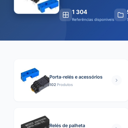
1 304
Referências disponíveis
Porta-relés e acessórios
102
Produtos
Relés de palheta