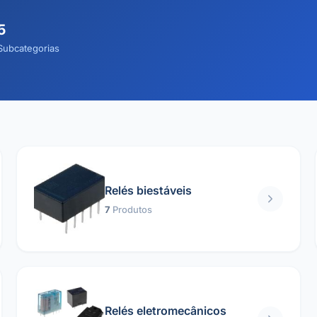
5
Subcategorias
Relés biestáveis
7
Produtos
Relés eletromecânicos