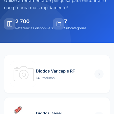
Utilize a ferramenta de pesquisa para encontrar o
que procura mais rapidamente!
2 700
7
Referências disponíveis
Subcategorias
Diodos Varicap e RF
14
Produtos
Diodos Zener