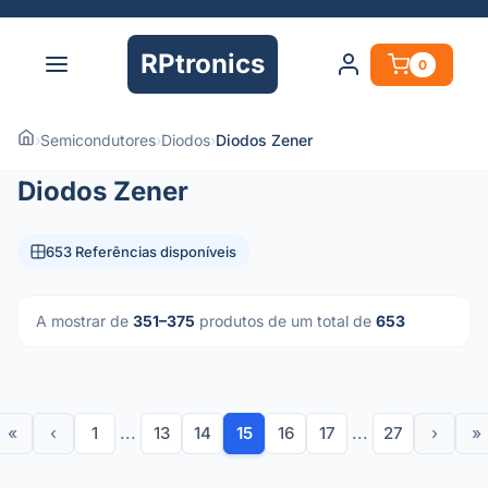
RPtronics
0
›
Semicondutores
›
Diodos
›
Diodos Zener
Diodos Zener
653 Referências disponíveis
A mostrar de
351–375
produtos de um total de
653
«
‹
1
...
13
14
15
16
17
...
27
›
»