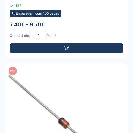
1135
Embalagem com 100 peças
7.40€ – 9.70€
Quantidade:
Mín: 1
PDF