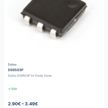
Dallas
DS9503P
Dallas DS9503P 5V Díodo Zener
230
2.90€ – 3.49€