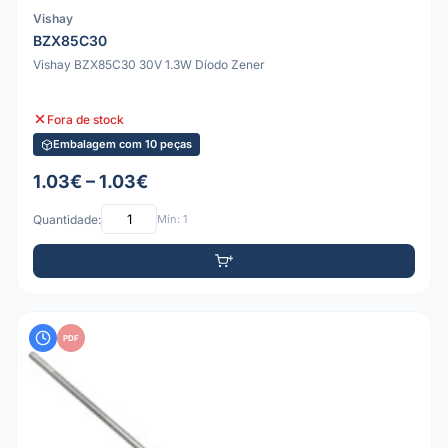
Vishay
BZX85C30
Vishay BZX85C30 30V 1.3W Díodo Zener
Fora de stock
Embalagem com 10 peças
1.03€ – 1.03€
Quantidade:
Mín: 1
PDF