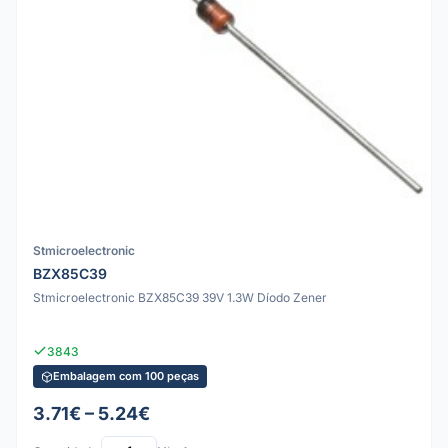
Stmicroelectronic
BZX85C39
Stmicroelectronic BZX85C39 39V 1.3W Díodo Zener
3843
Embalagem com 100 peças
3.71€ – 5.24€