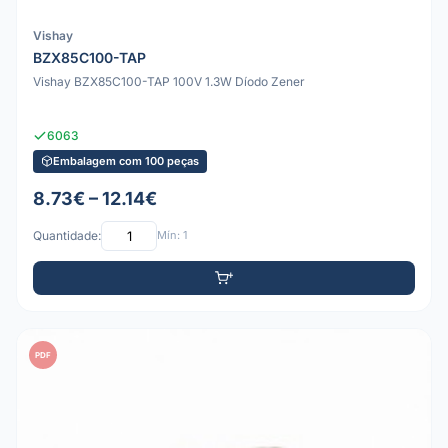
Vishay
BZX85C100-TAP
Vishay BZX85C100-TAP 100V 1.3W Díodo Zener
6063
Embalagem com 100 peças
8.73€ – 12.14€
Quantidade:
Mín: 1
PDF