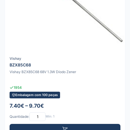
Vishay
BZX85C68
Vishay BZX85C68 68V 1.3W Díodo Zener
1954
Embalagem com 100 peças
7.40€ – 9.70€
Quantidade:
Mín: 1