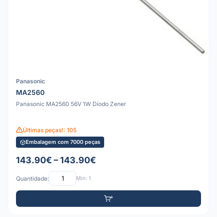
Panasonic
MA2560
Panasonic MA2560 56V 1W Díodo Zener
Últimas peças!: 105
Embalagem com 7000 peças
143.90€ – 143.90€
Quantidade:
Mín: 1