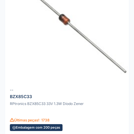
--
BZX85C33
RPtronics BZX85C33 33V 1.3W Díodo Zener
Últimas peças!: 1738
Embalagem com 200 peças