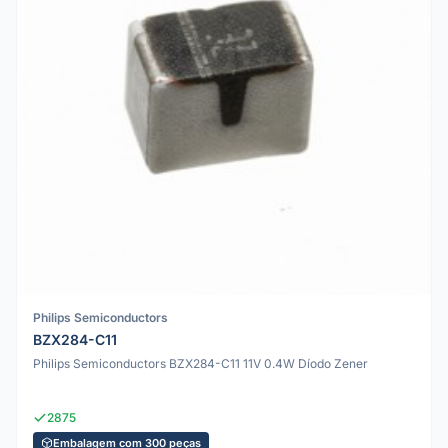
Philips Semiconductors
BZX284-C11
Philips Semiconductors BZX284-C11 11V 0.4W Díodo Zener
2875
Embalagem com 300 peças