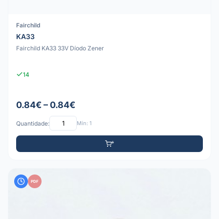
Fairchild
KA33
Fairchild KA33 33V Díodo Zener
14
0.84€ – 0.84€
Quantidade:
Mín: 1
PDF