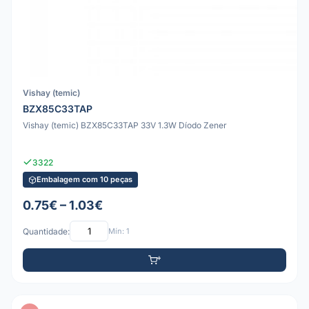
Vishay (temic)
BZX85C33TAP
Vishay (temic) BZX85C33TAP 33V 1.3W Díodo Zener
3322
Embalagem com 10 peças
0.75€ – 1.03€
Quantidade:
Mín: 1