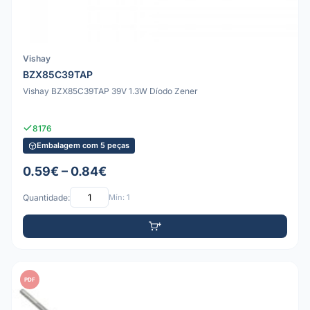
Vishay
BZX85C39TAP
Vishay BZX85C39TAP 39V 1.3W Díodo Zener
8176
Embalagem com 5 peças
0.59€ – 0.84€
Quantidade:
Mín: 1
PDF