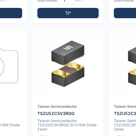
ín: 1
Quantidade:
Mín: 1
Quantidade:
r
Taiwan Semiconductor
Taiwan Semi
TSZU52C3V3RGG
TSZU52C
r
Taiwan Semiconductor
Taiwan Semi
.15W Díodo
TSZU52C3V3RGG 3V 0.15W Díodo
TSZU52C3V9
Zener
Zener