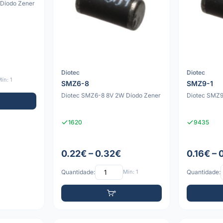
Díodo Zener
Diotec
Diotec
ín: 1
SMZ6-8
SMZ9-1
Diotec SMZ6-8 8V 2W Díodo Zener
Diotec SMZ9
1620
9435
0.22€ – 0.32€
0.16€ – 
Quantidade:
Mín: 1
Quantidade: