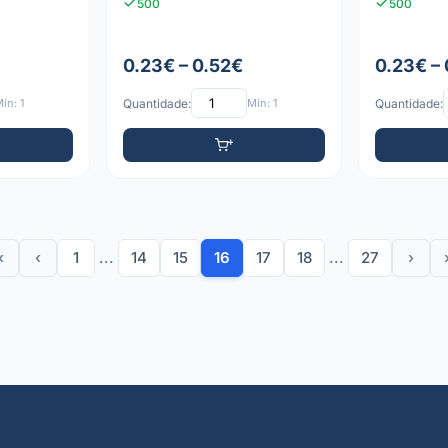
500
500
0.23€ – 0.52€
0.23€ –
ín: 1
Quantidade:
Mín: 1
Quantidade:
«
‹
1
...
14
15
16
17
18
...
27
›