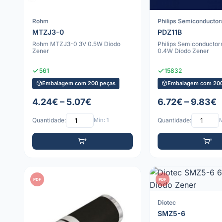
Rohm
Philips Semiconductor
MTZJ3-0
PDZ11B
Rohm MTZJ3-0 3V 0.5W Díodo
Philips Semiconductor
Zener
0.4W Díodo Zener
561
15832
Embalagem com 200 peças
Embalagem com 200
4.24€ – 5.07€
6.72€ – 9.83€
Quantidade:
Mín: 1
Quantidade:
M
PDF
PDF
Diotec
SMZ5-6