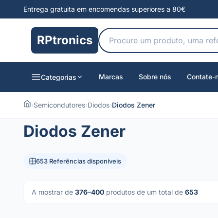
Entrega gratuita em encomendas superiores a 80€
RPtronics
Marcas
Sobre nós
Contate-
Categorias
›
Semicondutores
›
Diodos
›
Diodos Zener
Diodos Zener
653 Referências disponíveis
A mostrar de
376–400
produtos de um total de
653