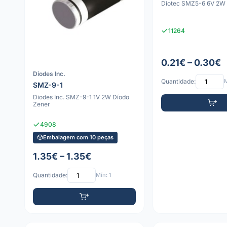
Diotec SMZ5-6 6V 2W 
11264
0.21€ – 0.30€
Diodes Inc.
Quantidade:
M
SMZ-9-1
Diodes Inc. SMZ-9-1 1V 2W Díodo
Zener
4908
Embalagem com 10 peças
1.35€ – 1.35€
Quantidade:
Mín: 1