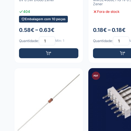
Zener
404
Fora de stock
Embalagem com 10 peças
0.58€ – 0.63€
0.18€ – 0.18€
Quantidade:
Mín: 1
Quantidade:
M
PDF