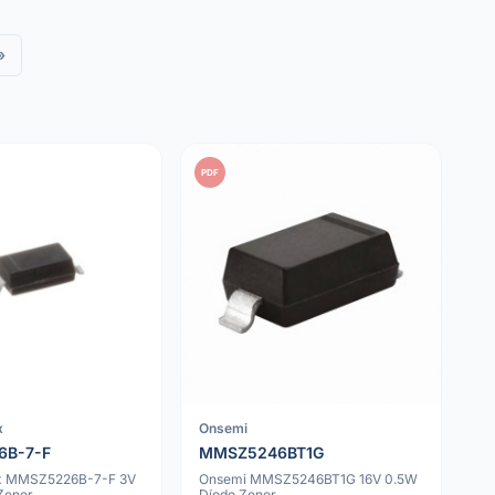
»
PDF
x
Onsemi
6B-7-F
MMSZ5246BT1G
ex MMSZ5226B-7-F 3V
Onsemi MMSZ5246BT1G 16V 0.5W
Zener
Díodo Zener