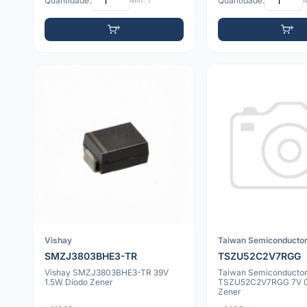
Quantidade:
Mín: 1
Quantidade:
M
Vishay
Taiwan Semiconducto
SMZJ3803BHE3-TR
TSZU52C2V7RGG
Vishay SMZJ3803BHE3-TR 39V
Taiwan Semiconducto
1.5W Díodo Zener
TSZU52C2V7RGG 7V 0
Zener