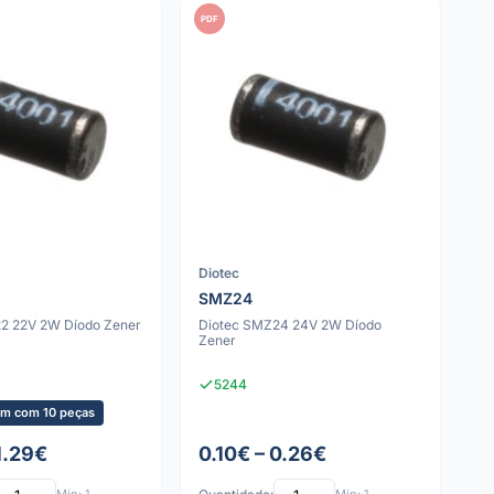
PDF
Diotec
SMZ24
2 22V 2W Díodo Zener
Diotec SMZ24 24V 2W Díodo
Zener
5244
m com 10 peças
1.29€
0.10€ – 0.26€