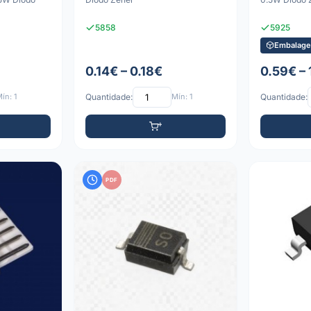
5858
5925
Embalage
0.14€ – 0.18€
0.59€ –
ín: 1
Quantidade:
Mín: 1
Quantidade:
PDF