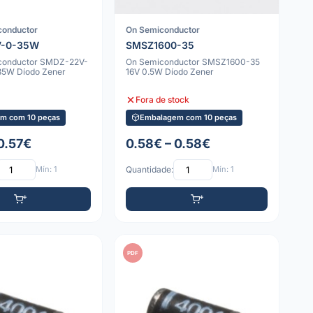
conductor
On Semiconductor
V-0-35W
SMSZ1600-35
iconductor SMDZ-22V-
On Semiconductor SMSZ1600-35
35W Díodo Zener
16V 0.5W Díodo Zener
Fora de stock
m com 10 peças
Embalagem com 10 peças
 0.57€
0.58€ – 0.58€
Mín: 1
Quantidade:
Mín: 1
PDF