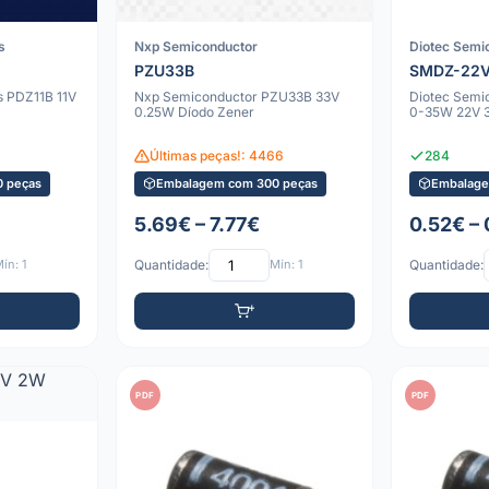
s
Nxp Semiconductor
Diotec Semi
PZU33B
SMDZ-22
s PDZ11B 11V
Nxp Semiconductor PZU33B 33V
Diotec Sem
0.25W Díodo Zener
0-35W 22V 
Últimas peças!: 4466
284
 peças
Embalagem com 300 peças
Embalage
5.69€ – 7.77€
0.52€ –
ín: 1
Quantidade:
Mín: 1
Quantidade:
PDF
PDF