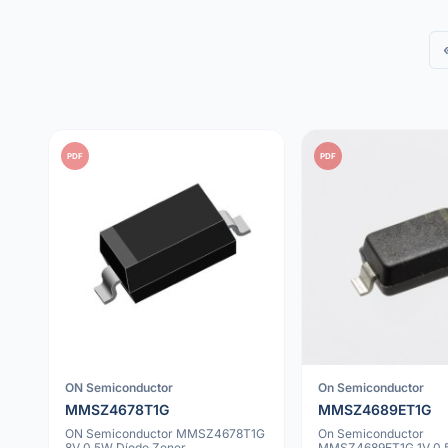
PDF
PDF
ON Semiconductor
On Semiconductor
MMSZ4678T1G
MMSZ4689ET1G
ON Semiconductor MMSZ4678T1G
On Semiconductor
8V 0.5W Díodo Zener
MMSZ4689ET1G 1V 0.