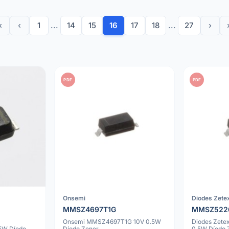
«
‹
1
...
14
15
16
17
18
...
27
›
PDF
PDF
Onsemi
Diodes Zete
MMSZ4697T1G
MMSZ522
Onsemi MMSZ4697T1G 10V 0.5W
Diodes Zet
5W Díodo
Díodo Zener
0.5W Díodo 