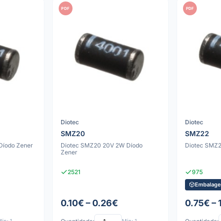
PDF
PDF
Diotec
Diotec
SMZ20
SMZ22
Díodo Zener
Diotec SMZ20 20V 2W Díodo
Diotec SMZ2
Zener
2521
975
Embalage
0.10€ – 0.26€
0.75€ – 