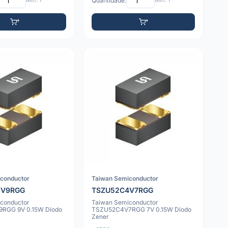
Mín: 1
Quantidade:
Mín: 1
conductor
Taiwan Semiconductor
3V9RGG
TSZU52C4V7RGG
conductor
Taiwan Semiconductor
RGG 9V 0.15W Díodo
TSZU52C4V7RGG 7V 0.15W Díodo
Zener