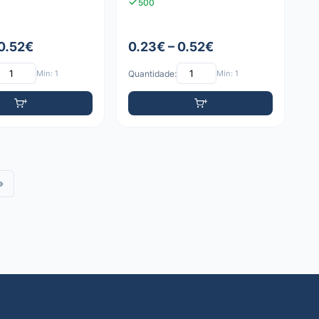
500
 0.52€
0.23€ – 0.52€
Mín: 1
Quantidade:
Mín: 1
»