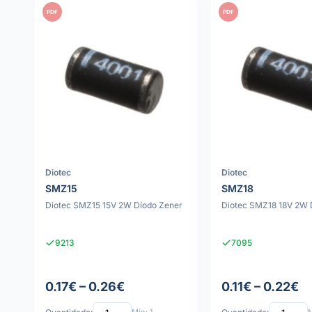
PDF
PDF
Diotec
Diotec
SMZ15
SMZ18
Diotec SMZ15 15V 2W Díodo Zener
Diotec SMZ18 18V 2W 
9213
7095
0.17€ – 0.26€
0.11€ – 0.22€