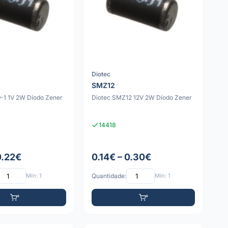
Diotec
SMZ12
-1 1V 2W Díodo Zener
Diotec SMZ12 12V 2W Díodo Zener
14418
0.22€
0.14€ – 0.30€
Mín: 1
Quantidade:
Mín: 1