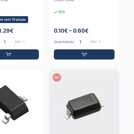
200
m com 10 peças
 1.29€
0.10€ – 0.60€
Mín: 1
Quantidade:
Mín: 1
PDF