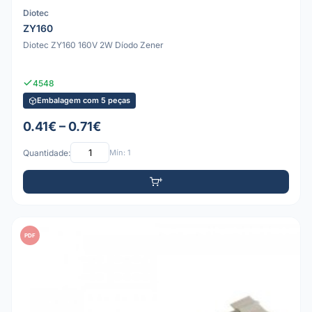
Diotec
ZY160
Diotec ZY160 160V 2W Díodo Zener
4548
Embalagem com 5 peças
0.41€ – 0.71€
Quantidade:
Mín: 1
PDF