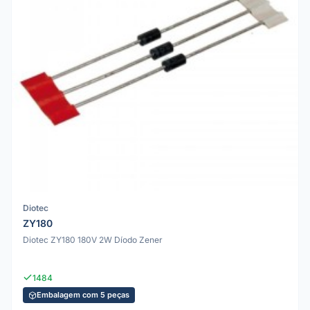
Diotec
ZY180
Diotec ZY180 180V 2W Díodo Zener
1484
Embalagem com 5 peças