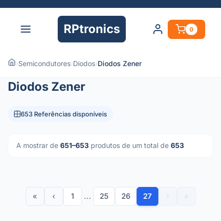
RPtronics
0
›
Semicondutores
›
Diodos
›
Diodos Zener
Diodos Zener
653 Referências disponíveis
A mostrar de
651–653
produtos de um total de
653
«
‹
1
...
25
26
27
›
»