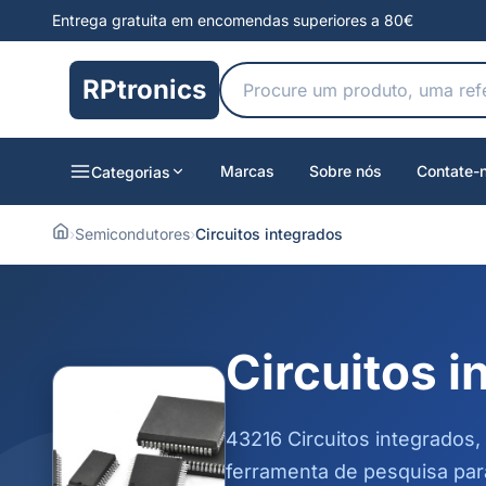
Entrega gratuita em encomendas superiores a 80€
RPtronics
Marcas
Sobre nós
Contate-
Categorias
›
Semicondutores
›
Circuitos integrados
Circuitos 
43216 Circuitos integrados, 
ferramenta de pesquisa par