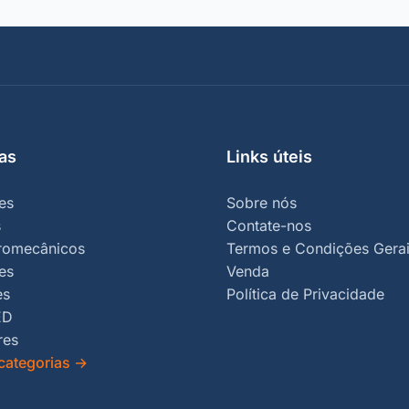
as
Links úteis
es
Sobre nós
s
Contate-nos
tromecânicos
Termos e Condições Gerai
es
Venda
es
Política de Privacidade
ED
res
categorias
→