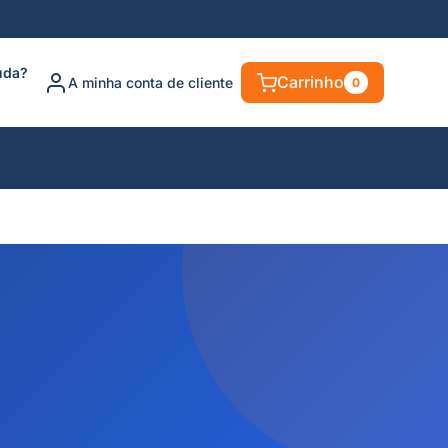
uda?
Carrinho
A minha conta de cliente
0