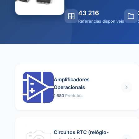
43 216
Referências disponíveis
Amplificadores
Operacionais
1 680
Produtos
Circuitos RTC (relógio-