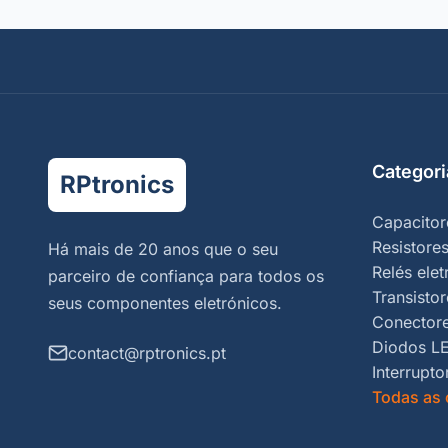
Categori
RPtronics
Capacitor
Resistore
Há mais de 20 anos que o seu
Relés ele
parceiro de confiança para todos os
Transistor
seus componentes eletrónicos.
Conector
Diodos L
contact@rptronics.pt
Interrupto
Todas as 