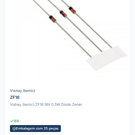
Vishay (temic)
ZF16
Vishay (temic) ZF16 16V 0.5W Díodo Zener
69
Embalagem com 25 peças