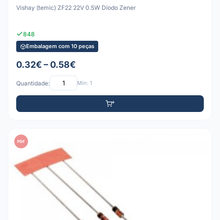
Vishay (temic) ZF22 22V 0.5W Díodo Zener
848
Embalagem com 10 peças
0.32€ – 0.58€
Quantidade:
Mín: 1
PDF