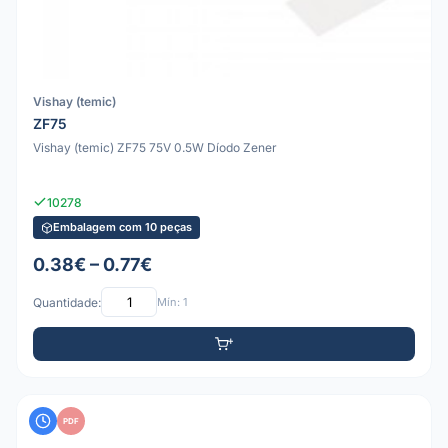
Vishay (temic)
ZF75
Vishay (temic) ZF75 75V 0.5W Díodo Zener
10278
Embalagem com 10 peças
0.38€ – 0.77€
Quantidade:
Mín: 1
PDF