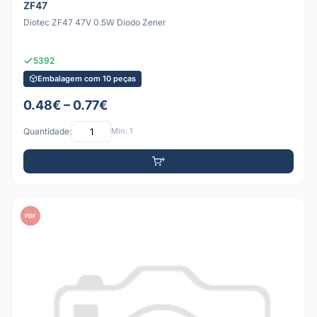
ZF47
Diotec ZF47 47V 0.5W Díodo Zener
5392
Embalagem com 10 peças
0.48€ – 0.77€
Quantidade:
Mín: 1
PDF