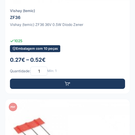
Vishay (temic)
ZF36
Vishay (temic) ZF36 36V 0.5W Díodo Zener
1025
Embalagem com 10 peças
0.27€ – 0.52€
Quantidade:
Mín: 1
PDF