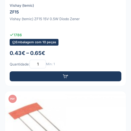
Vishay (temic)
ZF15
Vishay (temic) ZF15 15V 0.5W Díodo Zener
1786
Embalagem com 10 peças
0.43€ – 0.65€
Quantidade:
Mín: 1
PDF