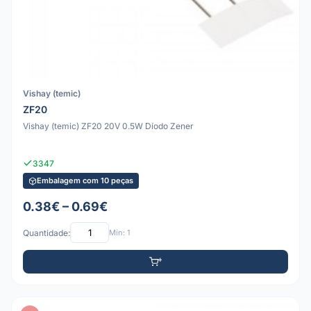
Vishay (temic)
ZF20
Vishay (temic) ZF20 20V 0.5W Díodo Zener
3347
Embalagem com 10 peças
0.38€ – 0.69€
Quantidade:
Mín: 1