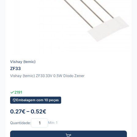
Vishay (temic)
ZF33
Vishay (temic) ZF33 33V 0.5W Díodo Zener
2191
Embalagem com 10 peças
0.27€ – 0.52€
Quantidade:
Mín: 1