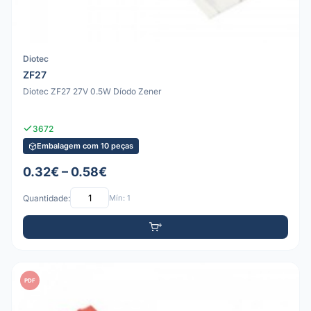
Diotec
ZF27
Diotec ZF27 27V 0.5W Díodo Zener
3672
Embalagem com 10 peças
0.32€ – 0.58€
Quantidade:
Mín: 1
PDF