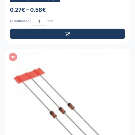
0.27€ – 0.58€
Quantidade:
Mín: 1
PDF