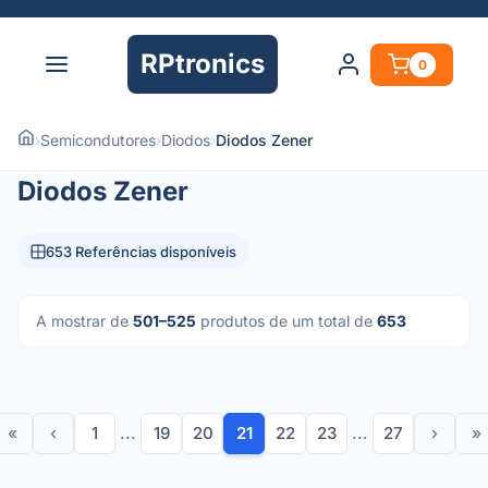
RPtronics
0
›
Semicondutores
›
Diodos
›
Diodos Zener
Diodos Zener
653 Referências disponíveis
A mostrar de
501–525
produtos de um total de
653
«
‹
1
...
19
20
21
22
23
...
27
›
»