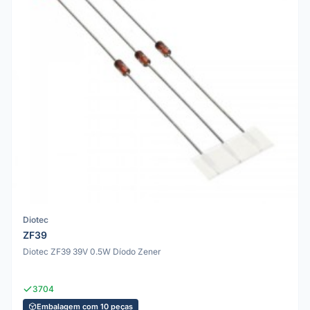
Diotec
ZF39
Diotec ZF39 39V 0.5W Díodo Zener
3704
Embalagem com 10 peças