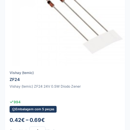
Vishay (temic)
ZF24
Vishay (temic) ZF24 24V 0.5W Díodo Zener
994
Embalagem com 5 peças
0.42€ – 0.69€