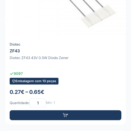
Diotec
ZF43
Diotec ZF43 43V 0.5W Díodo Zener
9097
Embalagem com 10 peças
0.27€ – 0.65€
Quantidade:
Mín: 1