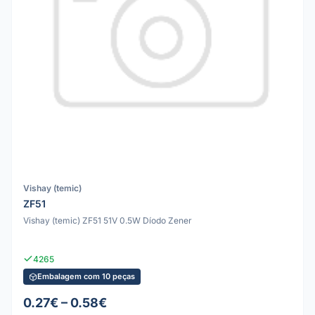
Vishay (temic)
ZF51
Vishay (temic) ZF51 51V 0.5W Díodo Zener
4265
Embalagem com 10 peças
0.27€ – 0.58€