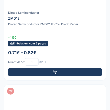
Diotec Semiconductor
ZMD12
Diotec Semiconductor ZMD12 12V 1W Díodo Zener
150
Embalagem com 5 peças
0.71€ – 0.82€
Quantidade:
Mín: 1
PDF