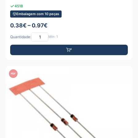
4518
Embalagem com 10 peças
0.38€ – 0.97€
Quantidade:
Mín: 1
PDF