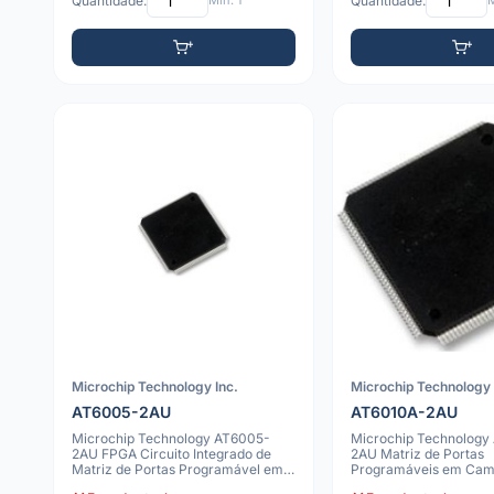
Quantidade:
Mín: 1
Quantidade:
M
Microchip Technology Inc.
Microchip Technology 
AT6005-2AU
AT6010A-2AU
Microchip Technology AT6005-
Microchip Technology
2AU FPGA Circuito Integrado de
2AU Matriz de Portas
Matriz de Portas Programável em
Programáveis em Cam
Campo
Circuito Integrado