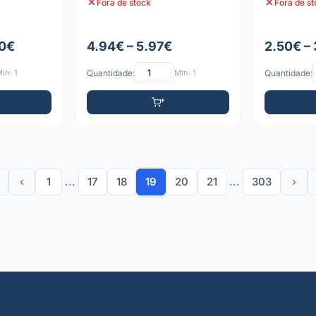
Fora de stock
Fora de s
10€
4.94€ – 5.97€
2.50€ –
ín: 1
Quantidade:
Mín: 1
Quantidade:
‹
1
...
17
18
19
20
21
...
303
›