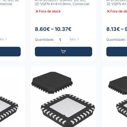
mercial
32-VQFN 4x4x0.9mm, Comercial
32-VQFN 4x
a Granel
Fora de stock
Fora de s
8.60€ – 10.37€
8.13€ – 
ín: 1
Quantidade:
Mín: 1
Quantidade: