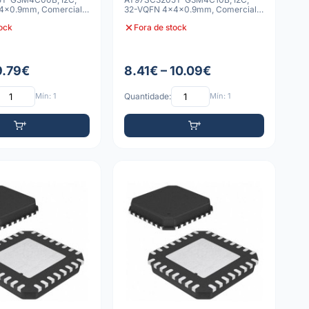
4x0.9mm, Comercial,
32-VQFN 4x4x0.9mm, Comercial,
a Granel
tock
Fora de stock
9.79€
8.41€ – 10.09€
Mín: 1
Quantidade:
Mín: 1