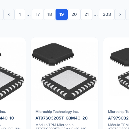
‹
1
...
17
18
19
20
21
...
303
›
Inc.
Microchip Technology Inc.
Microchip Te
M4C-10
AT97SC3205T-G3M4C-20
AT97SC3
p
Módulo TPM Microchip
Módulo TPM 
0, I2C, 32-
AT97SC3205T-G3M4C-20, I2C,
AT97SC3205