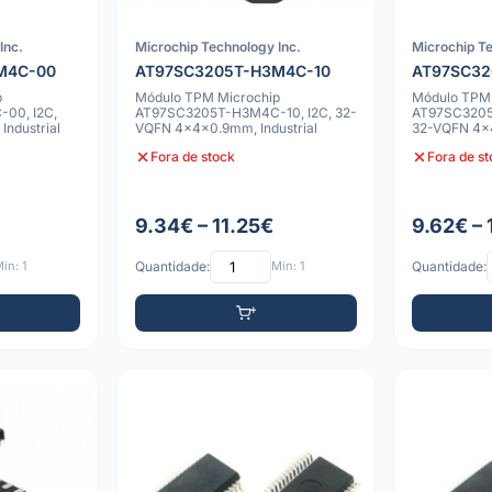
Inc.
Microchip Technology Inc.
Microchip Te
M4C-00
AT97SC3205T-H3M4C-10
AT97SC32
p
Módulo TPM Microchip
Módulo TPM 
00, I2C,
AT97SC3205T-H3M4C-10, I2C, 32-
AT97SC3205
ndustrial
VQFN 4x4x0.9mm, Industrial
32-VQFN 4x4
Fora de stock
Fora de s
9.34€ – 11.25€
9.62€ – 
ín: 1
Quantidade:
Mín: 1
Quantidade: