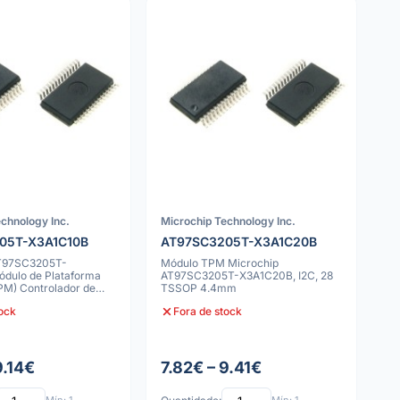
chnology Inc.
Microchip Technology Inc.
05T-X3A1C10B
AT97SC3205T-X3A1C20B
AT97SC3205T-
Módulo TPM Microchip
dulo de Plataforma
AT97SC3205T-X3A1C20B, I2C, 28
PM) Controlador de
TSSOP 4.4mm
C
tock
Fora de stock
9.14€
7.82€ – 9.41€