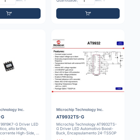
Mín: 1
Quantidade:
Mín: 1
chnology Inc.
Microchip Technology Inc.
-G
AT9932TS-G
T9919K7-G Driver LED
Microchip Technology AT9932TS-
ico, alto brilho,
G Driver LED Automotivo Boost-
corrente High-Side, 8
Buck, Encapsulamento 24-TSSOP