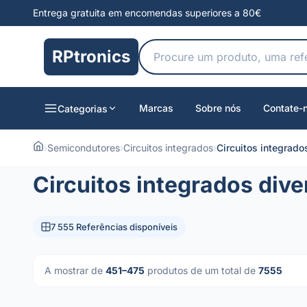
Entrega gratuita em encomendas superiores a 80€
RPtronics
Marcas
Sobre nós
Contate-
Categorias
›
Semicondutores
›
Circuitos integrados
›
Circuitos integrado
Circuitos integrados dive
7 555 Referências disponíveis
A mostrar de
451–475
produtos de um total de
7555