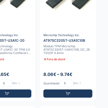
chnology Inc.
Microchip Technology Inc.
05T-U3A1C-20
AT97SC3205T-U3A1C10B
echnology
Módulo TPM Microchip
T-U3A1C-20 TPM 2.0
AT97SC3205T-U3A1C10B, I2C, 28
ataforma Confiável IC
TSSOP 4.4mm
a
tock
Fora de stock
8.65€
8.06€ – 9.74€
Mín: 1
Quantidade:
Mín: 1