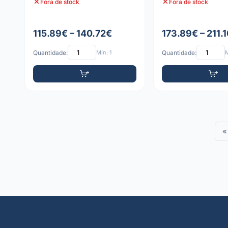
Fora de stock
Fora de stock
115.89€ – 140.72€
173.89€ – 211.
Quantidade:
Mín: 1
Quantidade:
M
«