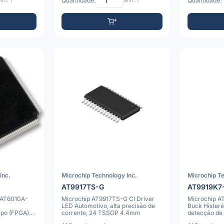
ín: 1
Quantidade:
Mín: 1
Quantidade:
Inc.
Microchip Technology Inc.
Microchip Te
AT9917TS-G
AT9919K7
 AT6010A-
Microchip AT9917TS-G CI Driver
Microchip A
LED Automotivo, alta precisão de
Buck Histerét
po (FPGA)
corrente, 24 TSSOP 4.4mm
detecção de 
WDF