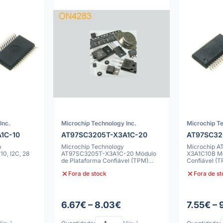
Inc.
Microchip Technology Inc.
Microchip Te
1C-10
AT97SC3205T-X3A1C-20
AT97SC32
p
Microchip Technology
Microchip 
0, I2C, 28
AT97SC3205T-X3A1C-20 Módulo
X3A1C10B Mó
de Plataforma Confiável (TPM)
Confiável (T
Controlador de Segura
Segurança I
Fora de stock
Fora de s
6.67€ – 8.03€
7.55€ – 