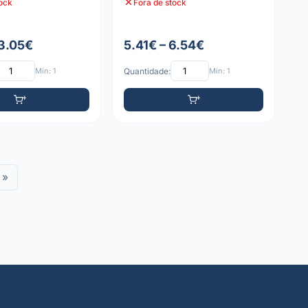
tock
Fora de stock
 3.05€
5.41€ – 6.54€
Mín: 1
Quantidade:
Mín: 1
»