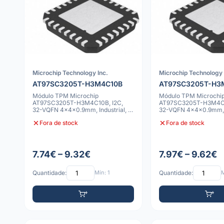
Microchip Technology Inc.
Microchip Technology 
AT97SC3205T-H3M4C10B
AT97SC3205T-H3
Módulo TPM Microchip
Módulo TPM Microchi
AT97SC3205T-H3M4C10B, I2C,
AT97SC3205T-H3M4C2
32-VQFN 4x4x0.9mm, Industrial, a
32-VQFN 4x4x0.9mm, I
Granel
Granel
Fora de stock
Fora de stock
7.74€ – 9.32€
7.97€ – 9.62€
Quantidade:
Mín: 1
Quantidade:
M