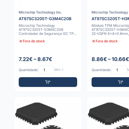
Microchip Technology Inc.
Microchip Technology 
AT97SC3205T-G3M4C20B
AT97SC3205T-H3
Microchip Technology
Módulo TPM Microchi
AT97SC3205T-G3M4C20B
AT97SC3205T-H3M4C-
Controlador de Segurança I2C TPM
32-VQFN 4x4x0.9mm, I
32-VQFN
Fora de stock
Fora de stock
7.22€ – 8.67€
8.86€ – 10.66€
Quantidade:
Mín: 1
Quantidade:
M