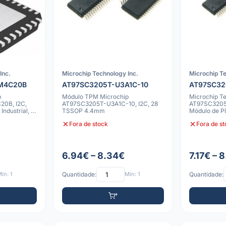
Inc.
Microchip Technology Inc.
Microchip Te
M4C20B
AT97SC3205T-U3A1C-10
AT97SC32
p
Módulo TPM Microchip
Microchip T
0B, I2C,
AT97SC3205T-U3A1C-10, I2C, 28
AT97SC3205
ndustrial, a
TSSOP 4.4mm
Módulo de Pl
de Seguranç
Fora de stock
Fora de s
6.94€ – 8.34€
7.17€ – 
ín: 1
Quantidade:
Mín: 1
Quantidade: