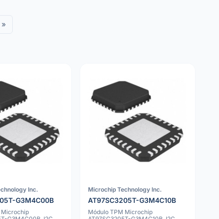
»
chnology Inc.
Microchip Technology Inc.
205T-G3M4C00B
AT97SC3205T-G3M4C10B
Microchip
Módulo TPM Microchip
T-G3M4C00B, I2C,
AT97SC3205T-G3M4C10B, I2C,