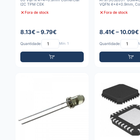
I2C TPM CEK
VQFN 4x4x0.9mm, Co
Fora de stock
Fora de stock
8.13€ – 9.79€
8.41€ – 10.09€
Quantidade:
Mín: 1
Quantidade:
M