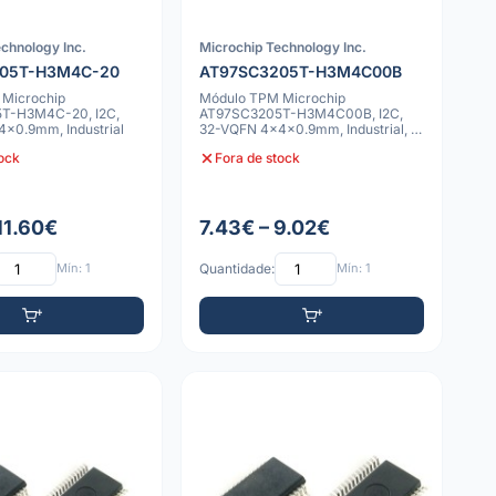
chnology Inc.
Microchip Technology Inc.
05T-H3M4C-20
AT97SC3205T-H3M4C00B
Microchip
Módulo TPM Microchip
T-H3M4C-20, I2C,
AT97SC3205T-H3M4C00B, I2C,
x0.9mm, Industrial
32-VQFN 4x4x0.9mm, Industrial, a
Granel
tock
Fora de stock
11.60€
7.43€ – 9.02€
Mín: 1
Quantidade:
Mín: 1