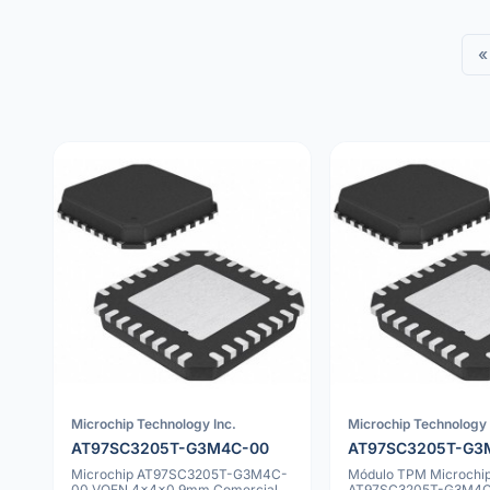
«
Microchip Technology Inc.
Microchip Technology 
AT97SC3205T-G3M4C-00
AT97SC3205T-G3
Microchip AT97SC3205T-G3M4C-
Módulo TPM Microchi
00 VQFN 4x4x0.9mm Comercial
AT97SC3205T-G3M4C-1