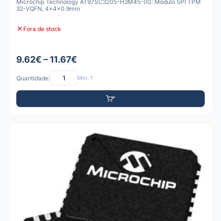
Microchip Technology AT97SC3205-H3M45-00: Módulo SPI TPM
32-VQFN, 4x4x0.9mm
Fora de stock
9.62€ – 11.67€
Quantidade:
Mín: 1