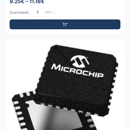
9.25€ – 11.18€
Quantidade:
Mín: 1