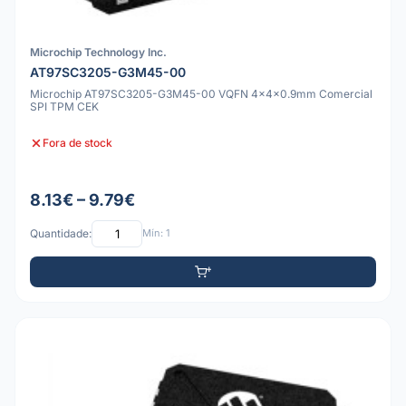
Microchip Technology Inc.
AT97SC3205-G3M45-00
Microchip AT97SC3205-G3M45-00 VQFN 4x4x0.9mm Comercial
SPI TPM CEK
Fora de stock
8.13€ – 9.79€
Quantidade:
Mín: 1