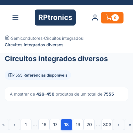
RPtronics
0
›
Semicondutores
›
Circuitos integrados
›
Circuitos integrados diversos
Circuitos integrados diversos
7 555 Referências disponíveis
A mostrar de
426–450
produtos de um total de
7555
«
‹
1
...
16
17
18
19
20
...
303
›
»