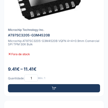
Microchip Technology Inc.
AT97SC3205-G3M4520B
Microchip AT97SC3205-G3M4520B VQFN 4x4x0.9mm Comercial
SPI TPM SEK Bulk
Fora de stock
9.41€ – 11.41€
Quantidade:
Mín: 1