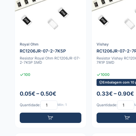
Royal Ohm
Vishay
RC1206JR-07-2-7K5P
RC1206JR-07-2-7
Resistor Royal Ohm RC1206JR-07-
Resistor Vishay RC12
2-7K5P SMD
7R1P SMD
100
1000
Embalagem com 10 
0.05€ – 0.50€
0.33€ – 0.90€
Quantidade:
Mín: 1
Quantidade:
M