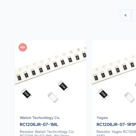
«
PDF
Walsin Techcnilogy Co.
Yageo
RC1206JR-07-1ML
RC1206JR-07-1R1P
Resistor Walsin Techcnilogy Co.
Resistor Yageo RC120
RC1206JR-07-1ML 1M Ohms
SMD