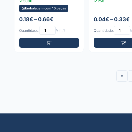
5000
250
Embalagem com 10 peças
0.18€ – 0.66€
0.04€ – 0.33€
Quantidade:
Mín: 1
Quantidade:
M
«