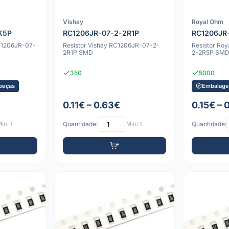
Vishay
Royal Ohm
K5P
RC1206JR-07-2-2R1P
RC1206JR
C1206JR-07-
Resistor Vishay RC1206JR-07-2-
Resistor Ro
2R1P SMD
2-2R5P SM
350
5000
peças
Embalage
0.11€ – 0.63€
0.15€ – 
ín: 1
Quantidade:
Mín: 1
Quantidade: