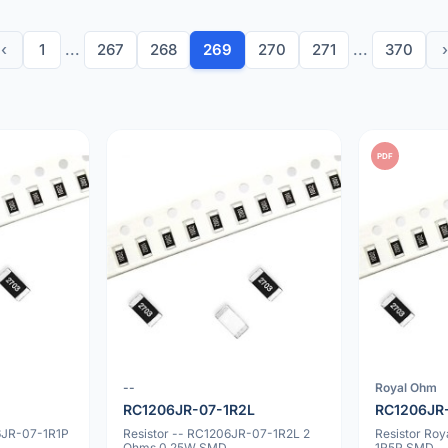
‹
1
...
267
268
269
270
271
...
370
›
PDF
--
Royal Ohm
RC1206JR-07-1R2L
RC1206JR
6JR-07-1R1P
Resistor -- RC1206JR-07-1R2L 2
Resistor Ro
Ohms 0.25W SMD
1R5P SMD