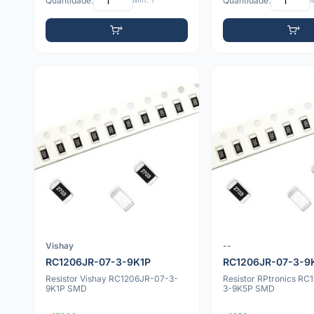
Quantidade:
Mín: 1
Quantidade:
M
Vishay
--
RC1206JR-07-3-9K1P
RC1206JR-07-3-9
Resistor Vishay RC1206JR-07-3-
Resistor RPtronics R
9K1P SMD
3-9K5P SMD