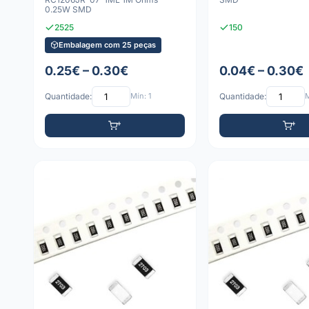
0.25W SMD
2525
150
Embalagem com 25 peças
0.25€ – 0.30€
0.04€ – 0.30€
Quantidade:
Mín: 1
Quantidade:
M