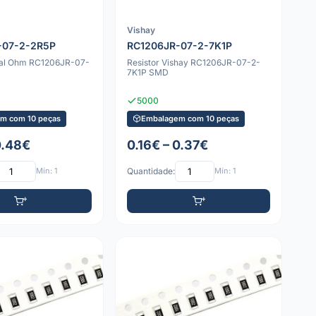
Vishay
-07-2-2R5P
RC1206JR-07-2-7K1P
yal Ohm RC1206JR-07-
Resistor Vishay RC1206JR-07-2-
D
7K1P SMD
5000
m com 10 peças
Embalagem com 10 peças
0.48€
0.16€ – 0.37€
Mín: 1
Quantidade:
Mín: 1