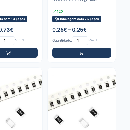
420
m com 10 peças
Embalagem com 25 peças
 0.73€
0.25€ – 0.25€
Mín: 1
Quantidade:
Mín: 1