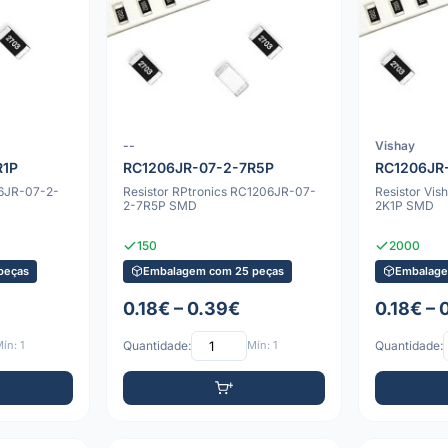
--
Vishay
R1P
RC1206JR-07-2-7R5P
RC1206JR
06JR-07-2-
Resistor RPtronics RC1206JR-07-
Resistor Vi
2-7R5P SMD
2K1P SMD
150
2000
peças
Embalagem com 25 peças
Embalage
0.18€ – 0.39€
0.18€ – 
ín: 1
Quantidade:
Mín: 1
Quantidade: