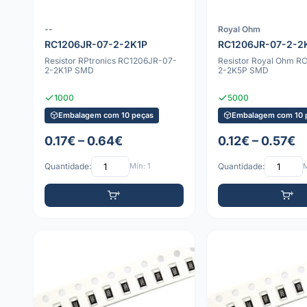
--
Royal Ohm
RC1206JR-07-2-2K1P
RC1206JR-07-2-2
Resistor RPtronics RC1206JR-07-
Resistor Royal Ohm R
2-2K1P SMD
2-2K5P SMD
1000
5000
Embalagem com 10 peças
Embalagem com 10 
0.17€ – 0.64€
0.12€ – 0.57€
Quantidade:
Mín: 1
Quantidade:
M