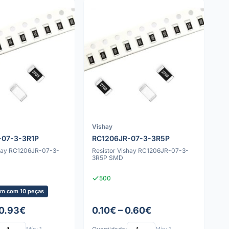
Vishay
-07-3-3R1P
RC1206JR-07-3-3R5P
shay RC1206JR-07-3-
Resistor Vishay RC1206JR-07-3-
3R5P SMD
500
m com 10 peças
 0.93€
0.10€ – 0.60€