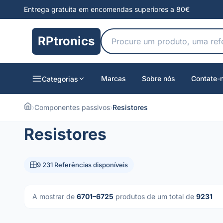
Entrega gratuita em encomendas superiores a 80€
RPtronics
Marcas
Sobre nós
Contate-
Categorias
›
Componentes passivos
›
Resistores
Resistores
9 231 Referências disponíveis
A mostrar de
6701–6725
produtos de um total de
9231