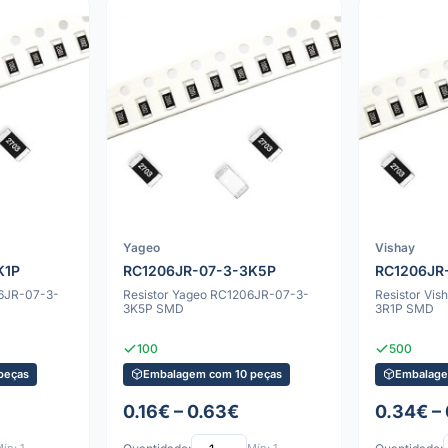
Yageo
Vishay
K1P
RC1206JR-07-3-3K5P
RC1206JR
06JR-07-3-
Resistor Yageo RC1206JR-07-3-
Resistor Vi
3K5P SMD
3R1P SMD
100
500
peças
Embalagem com 10 peças
Embalage
0.16€ – 0.63€
0.34€ –