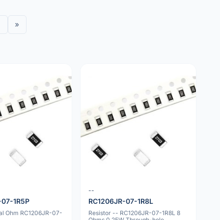
»
--
-07-1R5P
RC1206JR-07-1R8L
yal Ohm RC1206JR-07-
Resistor -- RC1206JR-07-1R8L 8
Ohms 0.25W Through-hole