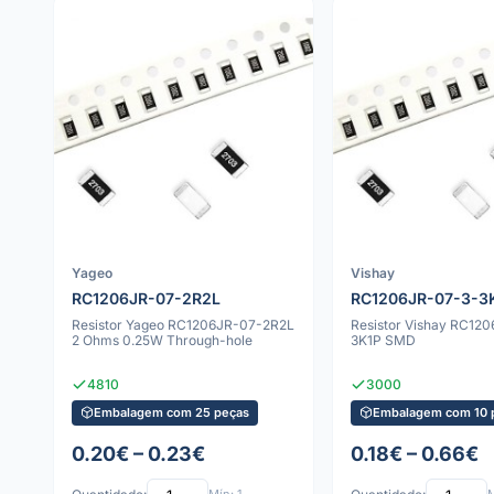
Yageo
Vishay
RC1206JR-07-2R2L
RC1206JR-07-3-3
Resistor Yageo RC1206JR-07-2R2L
Resistor Vishay RC12
2 Ohms 0.25W Through-hole
3K1P SMD
4810
3000
Embalagem com 25 peças
Embalagem com 10 
0.20€ – 0.23€
0.18€ – 0.66€