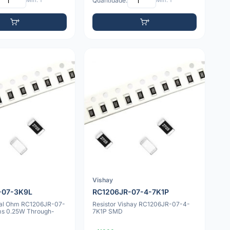
Mín: 1
Quantidade:
Mín: 1
Vishay
-07-3K9L
RC1206JR-07-4-7K1P
yal Ohm RC1206JR-07-
Resistor Vishay RC1206JR-07-4-
ms 0.25W Through-
7K1P SMD