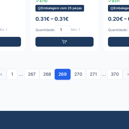
4710
8311
Embalagem com 25 peças
Embalage
0.31€ – 0.31€
0.20€ –
ín: 1
Quantidade:
Mín: 1
Quantidade:
‹
1
...
267
268
269
270
271
...
370
›