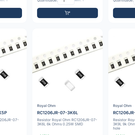
ín: 1
Quantidade:
Mín: 1
Quantidade:
Royal Ohm
Royal Ohm
K5P
RC1206JR-07-3K6L
RC1206JR
C1206JR-07-
Resistor Royal Ohm RC1206JR-07-
Resistor Ro
3K6L 6k Ohms 0.25W SMD
3K9L 9k Oh
hole