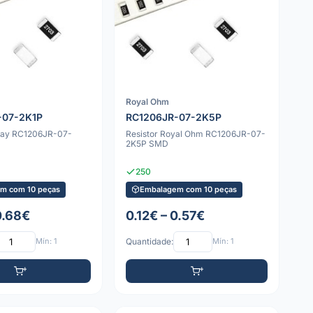
Royal Ohm
-07-2K1P
RC1206JR-07-2K5P
shay RC1206JR-07-
Resistor Royal Ohm RC1206JR-07-
2K5P SMD
250
m com 10 peças
Embalagem com 10 peças
0.68€
0.12€ – 0.57€
Mín: 1
Quantidade:
Mín: 1