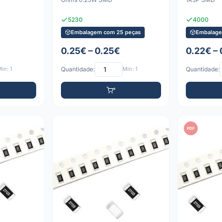
5230
4000
Embalagem com 25 peças
Embalage
0.25€ – 0.25€
0.22€ –
ín: 1
Quantidade:
Mín: 1
Quantidade:
PDF