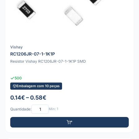
Vishay
RC1206JR-07-1-1K1P
Resistor Vishay RC1206JR-07-1-1K1P SMD
500
Embalagem com 10 peças
0.14€ – 0.58€
Quantidade:
Mín: 1