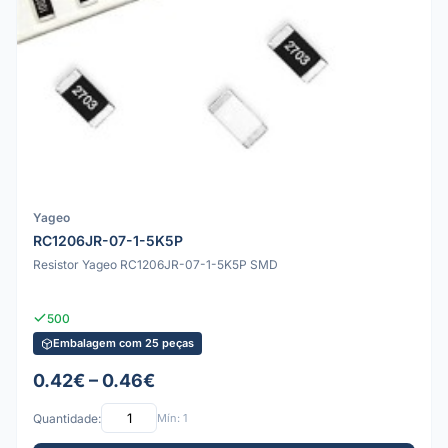
Yageo
RC1206JR-07-1-5K5P
Resistor Yageo RC1206JR-07-1-5K5P SMD
500
Embalagem com 25 peças
0.42€ – 0.46€
Quantidade:
Mín: 1