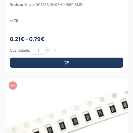
Resistor Yageo RC1206JR-07-0-1R5P SMD
75
0.21€ – 0.79€
Quantidade:
Mín: 1
PDF