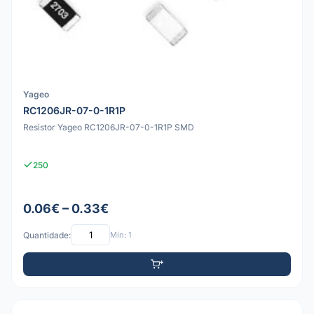
Yageo
RC1206JR-07-0-1R1P
Resistor Yageo RC1206JR-07-0-1R1P SMD
250
0.06€ – 0.33€
Quantidade:
Mín: 1