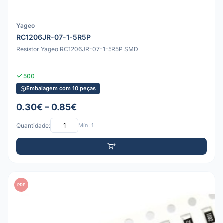
Yageo
RC1206JR-07-1-5R5P
Resistor Yageo RC1206JR-07-1-5R5P SMD
500
Embalagem com 10 peças
0.30€ – 0.85€
Quantidade:
Mín: 1
PDF