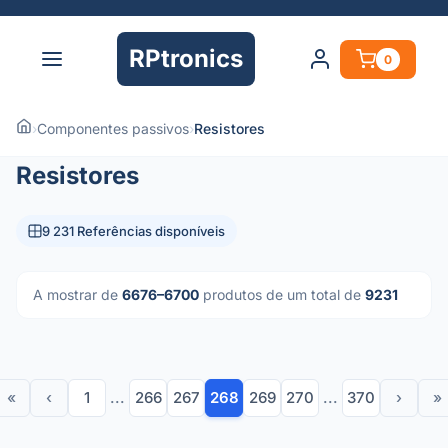
RPtronics
0
›
Componentes passivos
›
Resistores
Resistores
9 231 Referências disponíveis
A mostrar de
6676–6700
produtos de um total de
9231
«
‹
1
...
266
267
268
269
270
...
370
›
»