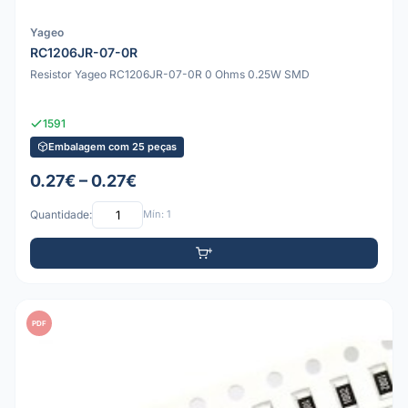
Yageo
RC1206JR-07-0R
Resistor Yageo RC1206JR-07-0R 0 Ohms 0.25W SMD
1591
Embalagem com 25 peças
0.27€ – 0.27€
Quantidade:
Mín: 1
PDF