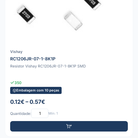
Vishay
RC1206JR-07-1-8K1P
Resistor Vishay RC1206JR-07-1-8K1P SMD
350
Embalagem com 10 peças
0.12€ – 0.57€
Quantidade:
Mín: 1