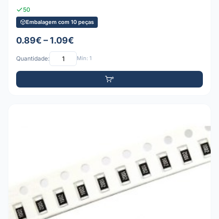
50
Embalagem com 10 peças
0.89€ – 1.09€
Quantidade:
Mín: 1