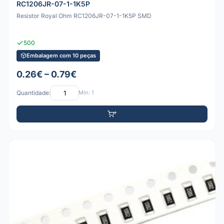
RC1206JR-07-1-1K5P
Resistor Royal Ohm RC1206JR-07-1-1K5P SMD
500
Embalagem com 10 peças
0.26€ – 0.79€
Quantidade:
Mín: 1