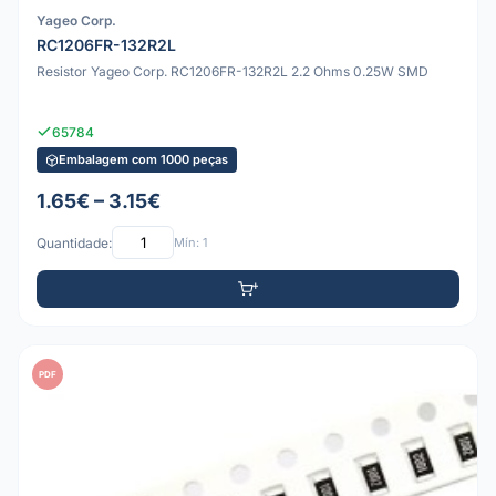
Yageo Corp.
RC1206FR-132R2L
Resistor Yageo Corp. RC1206FR-132R2L 2.2 Ohms 0.25W SMD
65784
Embalagem com 1000 peças
1.65€ – 3.15€
Quantidade:
Mín: 1
PDF