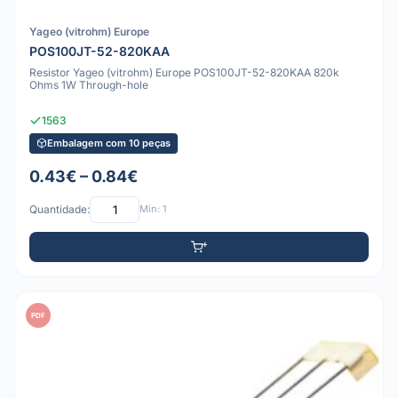
Yageo (vitrohm) Europe
POS100JT-52-820KAA
Resistor Yageo (vitrohm) Europe POS100JT-52-820KAA 820k
Ohms 1W Through-hole
1563
Embalagem com 10 peças
0.43€ – 0.84€
Quantidade:
Mín: 1
PDF