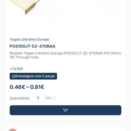
Yageo (vitrohm) Europe
POS100JT-52-470RAA
Resistor Yageo (vitrohm) Europe POS100JT-52-470RAA 470 Ohms
1W Through-hole
6769
Embalagem com 5 peças
0.46€ – 0.81€
Quantidade:
Mín: 1