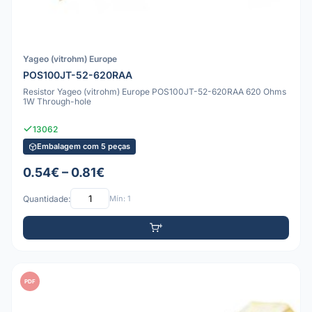
Yageo (vitrohm) Europe
POS100JT-52-620RAA
Resistor Yageo (vitrohm) Europe POS100JT-52-620RAA 620 Ohms
1W Through-hole
13062
Embalagem com 5 peças
0.54€ – 0.81€
Quantidade:
Mín: 1
PDF