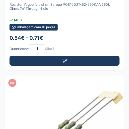
Resistor Yageo (vitrohm) Europe POS100JT-52-560KAA 560k
Ohms 1W Through-hole
1466
Embalagem com 10 peças
0.54€ – 0.71€
Quantidade:
Mín: 1
PDF