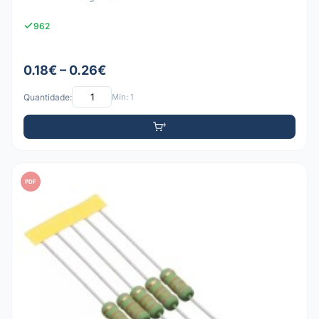
962
0.18€ – 0.26€
Quantidade:
Mín: 1
PDF