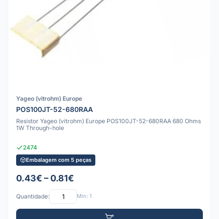
Yageo (vitrohm) Europe
POS100JT-52-680RAA
Resistor Yageo (vitrohm) Europe POS100JT-52-680RAA 680 Ohms
1W Through-hole
2474
Embalagem com 5 peças
0.43€ – 0.81€
Quantidade:
Mín: 1