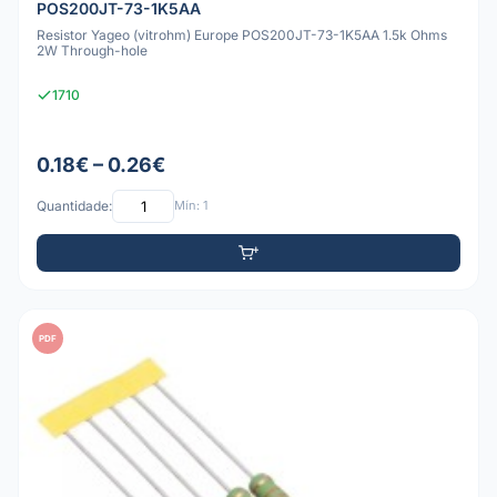
POS200JT-73-1K5AA
Resistor Yageo (vitrohm) Europe POS200JT-73-1K5AA 1.5k Ohms
2W Through-hole
1710
0.18€ – 0.26€
Quantidade:
Mín: 1
PDF