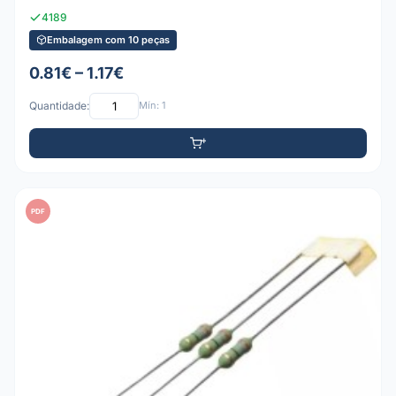
4189
Embalagem com 10 peças
0.81€ – 1.17€
Quantidade:
Mín: 1
PDF