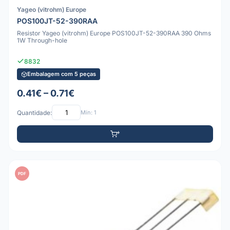
Yageo (vitrohm) Europe
POS100JT-52-390RAA
Resistor Yageo (vitrohm) Europe POS100JT-52-390RAA 390 Ohms
1W Through-hole
8832
Embalagem com 5 peças
0.41€ – 0.71€
Quantidade:
Mín: 1
PDF