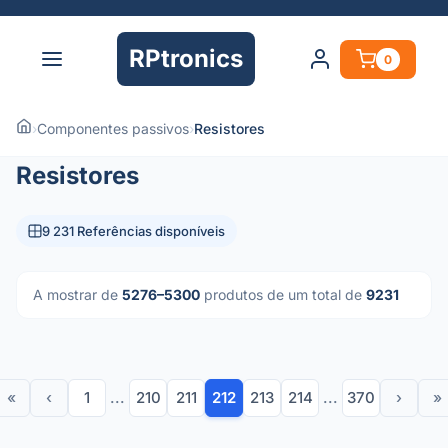
RPtronics
0
›
Componentes passivos
›
Resistores
Resistores
9 231 Referências disponíveis
A mostrar de
5276–5300
produtos de um total de
9231
«
‹
1
...
210
211
212
213
214
...
370
›
»