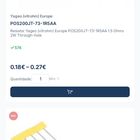
Yageo (vitrohm) Europe
POS200JT-73-1R5AA
Resistor Yageo (vitrohm) Europe POS200JT-73-1R5AA 1.5 Ohms
2W Through-hole
576
0.18€ – 0.27€
Quantidade:
Mín: 1
PDF