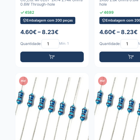
0.6W Through-hole
hole
4582
4699
Embalagem com 200 peças
Embalagem com 200
4.60€ – 8.23€
4.60€ – 8.23€
Quantidade:
Mín: 1
Quantidade:
M
PDF
PDF