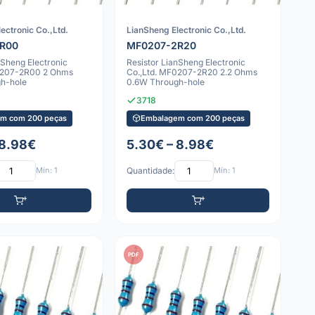
ectronic Co.,Ltd.
LianSheng Electronic Co.,Ltd.
R00
MF0207-2R20
nSheng Electronic
Resistor LianSheng Electronic
0207-2R00 2 Ohms
Co.,Ltd. MF0207-2R20 2.2 Ohms
h-hole
0.6W Through-hole
3718
m com 200 peças
Embalagem com 200 peças
 8.98€
5.30€ – 8.98€
Mín: 1
Quantidade:
Mín: 1
PDF