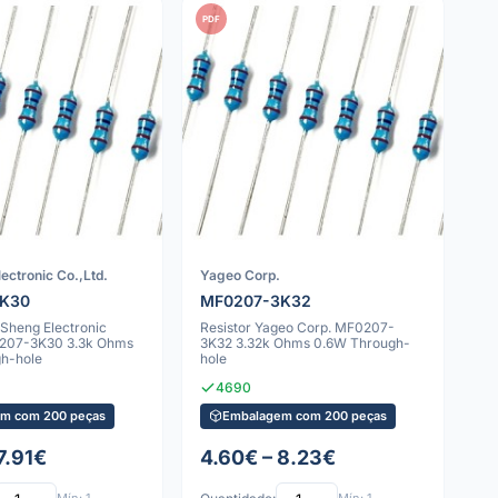
PDF
ectronic Co.,Ltd.
Yageo Corp.
3K30
MF0207-3K32
nSheng Electronic
Resistor Yageo Corp. MF0207-
0207-3K30 3.3k Ohms
3K32 3.32k Ohms 0.6W Through-
h-hole
hole
4690
m com 200 peças
Embalagem com 200 peças
7.91€
4.60€ – 8.23€