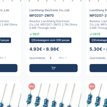
o.,Ltd.
LianSheng Electronic Co.,Ltd.
LianSheng El
MF0207-2M70
MF0207-2
ctronic
Resistor LianSheng Electronic
Resistor Lia
0 2.4M Ohms
Co.,Ltd. MF0207-2M70 2.7M Ohms
Co.,Ltd. MF
0.6W Through-hole
0.6W Throug
5821
3876
 peças
Embalagem com 200 peças
Embalage
4.93€ – 8.98€
5.30€ –
ín: 1
Quantidade:
Mín: 1
Quantidade:
PDF
PDF