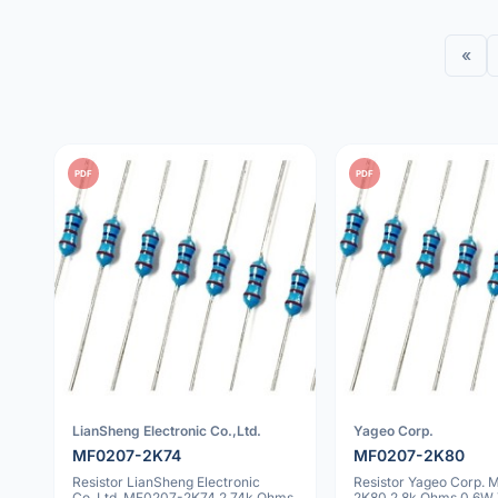
«
PDF
PDF
LianSheng Electronic Co.,Ltd.
Yageo Corp.
MF0207-2K74
MF0207-2K80
Resistor LianSheng Electronic
Resistor Yageo Corp.
Co.,Ltd. MF0207-2K74 2.74k Ohms
2K80 2.8k Ohms 0.6W