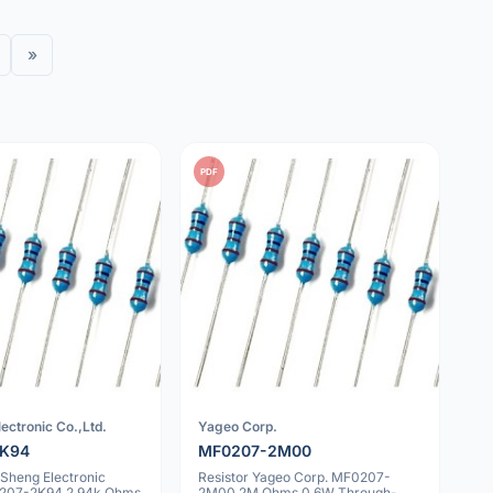
»
PDF
ectronic Co.,Ltd.
Yageo Corp.
2K94
MF0207-2M00
nSheng Electronic
Resistor Yageo Corp. MF0207-
0207-2K94 2.94k Ohms
2M00 2M Ohms 0.6W Through-