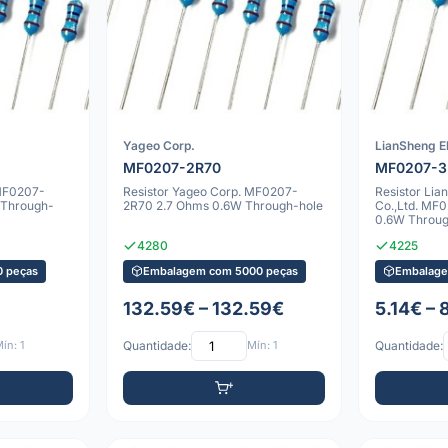
Yageo Corp.
LianSheng El
MF0207-2R70
MF0207-
 MF0207-
Resistor Yageo Corp. MF0207-
Resistor Lia
 Through-
2R70 2.7 Ohms 0.6W Through-hole
Co.,Ltd. MF
0.6W Throug
4280
4225
 peças
Embalagem com 5000 peças
Embalage
132.59€ – 132.59€
5.14€ – 
ín: 1
Quantidade:
Mín: 1
Quantidade: