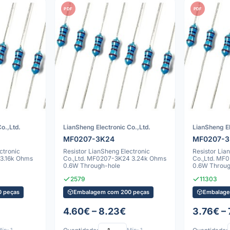
PDF
PDF
o.,Ltd.
LianSheng Electronic Co.,Ltd.
LianSheng El
MF0207-3K24
MF0207-
ctronic
Resistor LianSheng Electronic
Resistor Lia
 3.16k Ohms
Co.,Ltd. MF0207-3K24 3.24k Ohms
Co.,Ltd. MF
0.6W Through-hole
0.6W Throug
2579
11303
 peças
Embalagem com 200 peças
Embalage
4.60€ – 8.23€
3.76€ – 