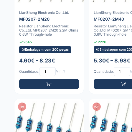
LianSheng Electronic Co.,Ltd.
LianSheng Electronic C
MF0207-2M20
MF0207-2M40
Resistor LianSheng Electronic
Resistor LianSheng Ele
Co.,Ltd. MF0207-2M20 2.2M Ohms
Co.,Ltd. MF0207-2M4
0.6W Through-hole
0.6W Through-hole
2545
2226
Embalagem com 200 peças
Embalagem com 200
4.60€ – 8.23€
5.30€ – 8.98€
Quantidade:
Mín: 1
Quantidade:
M
PDF
PDF