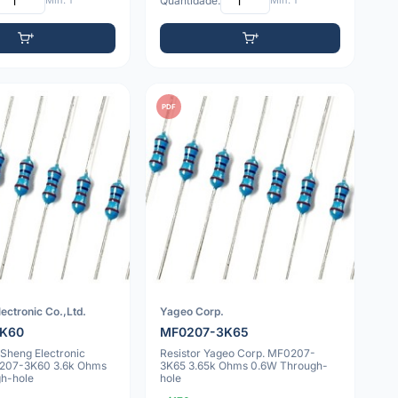
Mín: 1
Quantidade:
Mín: 1
PDF
ectronic Co.,Ltd.
Yageo Corp.
3K60
MF0207-3K65
nSheng Electronic
Resistor Yageo Corp. MF0207-
0207-3K60 3.6k Ohms
3K65 3.65k Ohms 0.6W Through-
h-hole
hole