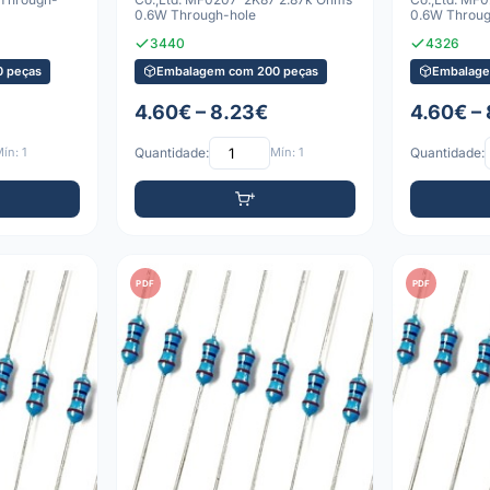
0.6W Through-hole
0.6W Throug
3440
4326
 peças
Embalagem com 200 peças
Embalage
4.60€ – 8.23€
4.60€ –
ín: 1
Quantidade:
Mín: 1
Quantidade:
PDF
PDF