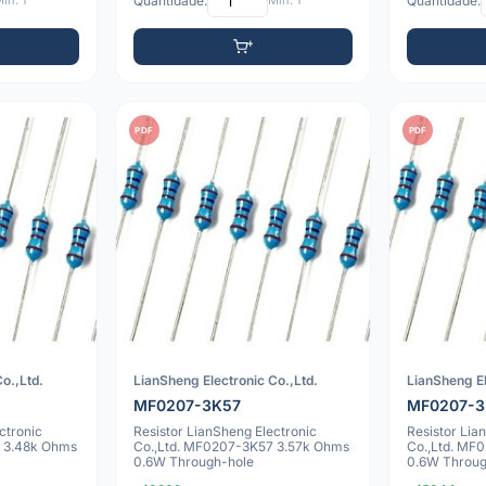
ín: 1
Quantidade:
Mín: 1
Quantidade:
PDF
PDF
o.,Ltd.
LianSheng Electronic Co.,Ltd.
LianSheng El
MF0207-3K57
MF0207-
ctronic
Resistor LianSheng Electronic
Resistor Lia
 3.48k Ohms
Co.,Ltd. MF0207-3K57 3.57k Ohms
Co.,Ltd. MF
0.6W Through-hole
0.6W Throug