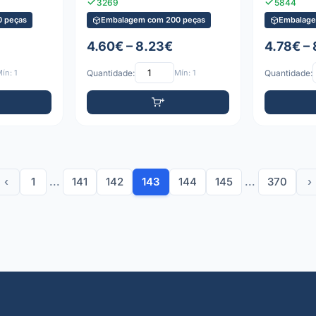
3269
5844
 peças
Embalagem com 200 peças
Embalage
4.60€ – 8.23€
4.78€ –
ín: 1
Quantidade:
Mín: 1
Quantidade:
‹
1
...
141
142
143
144
145
...
370
›