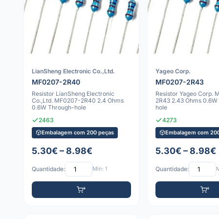
LianSheng Electronic Co.,Ltd.
Yageo Corp.
MF0207-2R40
MF0207-2R43
Resistor LianSheng Electronic
Resistor Yageo Corp.
Co.,Ltd. MF0207-2R40 2.4 Ohms
2R43 2.43 Ohms 0.6W
0.6W Through-hole
hole
2463
4273
Embalagem com 200 peças
Embalagem com 200
5.30€ – 8.98€
5.30€ – 8.98€
Quantidade:
Mín: 1
Quantidade:
M