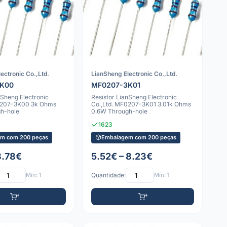
ectronic Co.,Ltd.
LianSheng Electronic Co.,Ltd.
3K00
MF0207-3K01
nSheng Electronic
Resistor LianSheng Electronic
0207-3K00 3k Ohms
Co.,Ltd. MF0207-3K01 3.01k Ohms
h-hole
0.6W Through-hole
1623
m com 200 peças
Embalagem com 200 peças
8.78€
5.52€ – 8.23€
Mín: 1
Quantidade:
Mín: 1