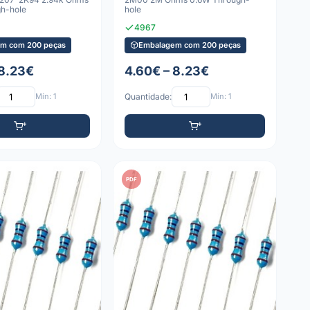
h-hole
hole
4967
m com 200 peças
Embalagem com 200 peças
 8.23€
4.60€ – 8.23€
Mín: 1
Quantidade:
Mín: 1
PDF