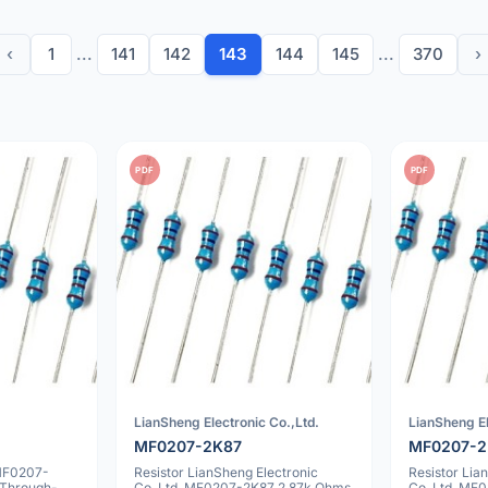
‹
1
...
141
142
143
144
145
...
370
›
PDF
PDF
LianSheng Electronic Co.,Ltd.
LianSheng El
MF0207-2K87
MF0207-
 MF0207-
Resistor LianSheng Electronic
Resistor Lia
 Through-
Co.,Ltd. MF0207-2K87 2.87k Ohms
Co.,Ltd. MF