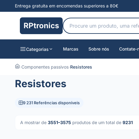
Entrega gratuita em encomendas superiores a 80€
RPtronics
Marcas
Sobre nós
Contate-
Categorias
›
Componentes passivos
›
Resistores
Resistores
9 231 Referências disponíveis
A mostrar de
3551–3575
produtos de um total de
9231