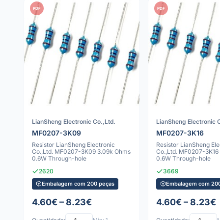
PDF
PDF
LianSheng Electronic Co.,Ltd.
LianSheng Electronic C
MF0207-3K09
MF0207-3K16
Resistor LianSheng Electronic
Resistor LianSheng Ele
Co.,Ltd. MF0207-3K09 3.09k Ohms
Co.,Ltd. MF0207-3K16
0.6W Through-hole
0.6W Through-hole
2620
3669
Embalagem com 200 peças
Embalagem com 200
4.60€ – 8.23€
4.60€ – 8.23€