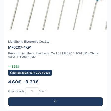
LianSheng Electronic Co.,Ltd.
MF0207-1K91
Resistor LianSheng Electronic Co.,Ltd. MF0207-1K91 1.91k Ohms
0.6W Through-hole
3553
Embalagem com 200 peças
4.60€ – 8.23€
Quantidade:
Mín: 1