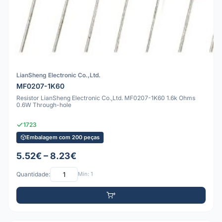
LianSheng Electronic Co.,Ltd.
MF0207-1K60
Resistor LianSheng Electronic Co.,Ltd. MF0207-1K60 1.6k Ohms
0.6W Through-hole
1723
Embalagem com 200 peças
5.52€ – 8.23€
Quantidade:
Mín: 1