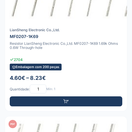
LianSheng Electronic Co.,Ltd.
MF0207-1K69
Resistor LianSheng Electronic Co.,Ltd. MF0207-1K69 1.69k Ohms
0.6W Through-hole
2704
Embalagem com 200 peças
4.60€ – 8.23€
Quantidade:
Mín: 1
PDF