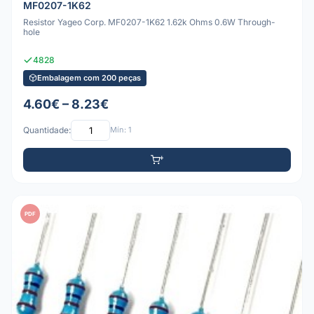
MF0207-1K62
Resistor Yageo Corp. MF0207-1K62 1.62k Ohms 0.6W Through-
hole
4828
Embalagem com 200 peças
4.60€ – 8.23€
Quantidade:
Mín: 1
PDF