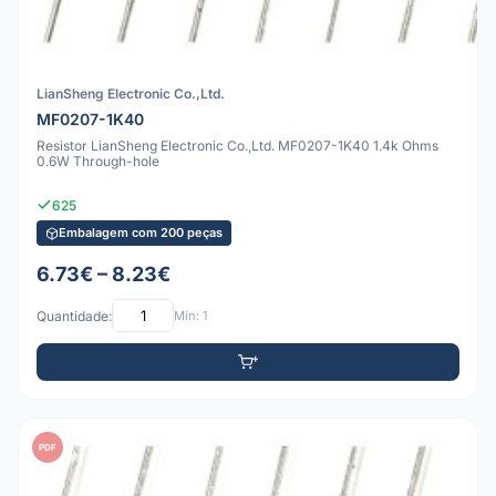
LianSheng Electronic Co.,Ltd.
MF0207-1K40
Resistor LianSheng Electronic Co.,Ltd. MF0207-1K40 1.4k Ohms
0.6W Through-hole
625
Embalagem com 200 peças
6.73€ – 8.23€
Quantidade:
Mín: 1
PDF