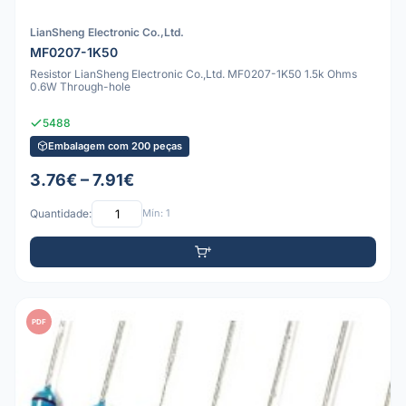
LianSheng Electronic Co.,Ltd.
MF0207-1K50
Resistor LianSheng Electronic Co.,Ltd. MF0207-1K50 1.5k Ohms
0.6W Through-hole
5488
Embalagem com 200 peças
3.76€ – 7.91€
Quantidade:
Mín: 1
PDF