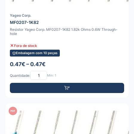
Yageo Corp.
MF0207-1K82
Resistor Yageo Corp. MF0207-1K82 1.82k Ohms 0.6W Through-
hole
Fora de stock
Embalagem com 10 peças
0.47€ – 0.47€
Quantidade:
Mín: 1
PDF