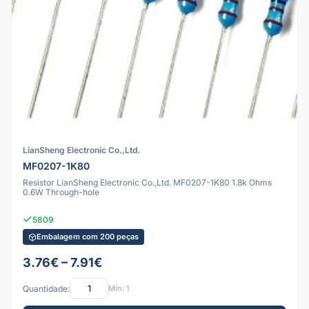
LianSheng Electronic Co.,Ltd.
MF0207-1K80
Resistor LianSheng Electronic Co.,Ltd. MF0207-1K80 1.8k Ohms
0.6W Through-hole
5809
Embalagem com 200 peças
3.76€ – 7.91€
Quantidade:
Mín: 1