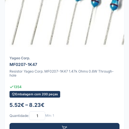
Yageo Corp.
MF0207-1K47
Resistor Yageo Corp. MF0207-1K47 1.47k Ohms 0.6W Through-
hole
1354
Embalagem com 200 peças
5.52€ – 8.23€
Quantidade:
Mín: 1