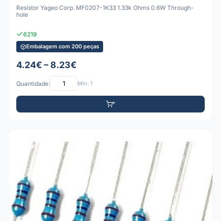
Resistor Yageo Corp. MF0207-1K33 1.33k Ohms 0.6W Through-
hole
6219
Embalagem com 200 peças
4.24€ – 8.23€
Quantidade:
Mín: 1