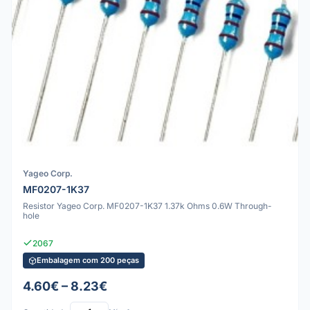
Yageo Corp.
MF0207-1K37
Resistor Yageo Corp. MF0207-1K37 1.37k Ohms 0.6W Through-
hole
2067
Embalagem com 200 peças
4.60€ – 8.23€