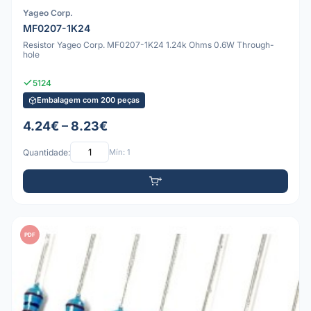
Yageo Corp.
MF0207-1K24
Resistor Yageo Corp. MF0207-1K24 1.24k Ohms 0.6W Through-
hole
5124
Embalagem com 200 peças
4.24€ – 8.23€
Quantidade:
Mín: 1
PDF