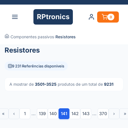
RPtronics
0
›
Componentes passivos
›
Resistores
Resistores
9 231 Referências disponíveis
A mostrar de
3501–3525
produtos de um total de
9231
«
‹
1
...
139
140
141
142
143
...
370
›
»