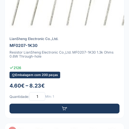
LianSheng Electronic Co.,Ltd.
MF0207-1K30
Resistor LianSheng Electronic Co.,Ltd. MF0207-1K30 1.3k Ohms
0.6W Through-hole
2126
Embalagem com 200 peças
4.60€ – 8.23€
Quantidade:
Mín: 1