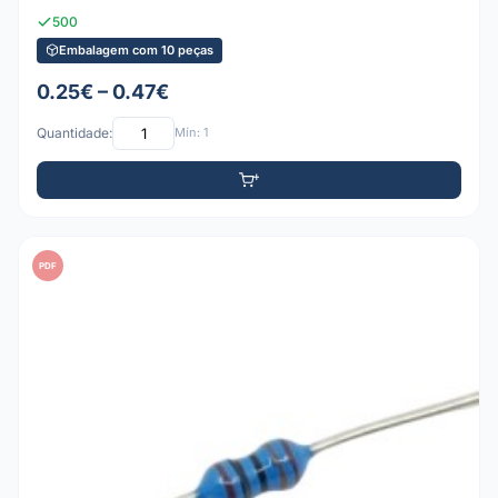
500
Embalagem com 10 peças
0.25€ – 0.47€
Quantidade:
Mín: 1
PDF