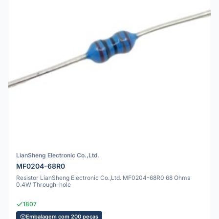
LianSheng Electronic Co.,Ltd.
MF0204-68R0
Resistor LianSheng Electronic Co.,Ltd. MF0204-68R0 68 Ohms
0.4W Through-hole
1807
Embalagem com 200 peças