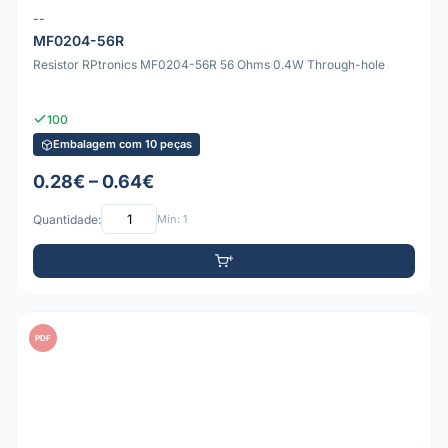
--
MF0204-56R
Resistor RPtronics MF0204-56R 56 Ohms 0.4W Through-hole
100
Embalagem com 10 peças
0.28€ – 0.64€
Quantidade:
Mín: 1
PDF