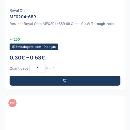
Royal Ohm
MF0204-68R
Resistor Royal Ohm MF0204-68R 68 Ohms 0.4W Through-hole
250
Embalagem com 10 peças
0.30€ – 0.53€
Quantidade:
Mín: 1
PDF