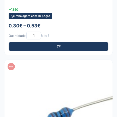
350
Embalagem com 10 peças
0.30€ – 0.53€
Quantidade:
Mín: 1
PDF