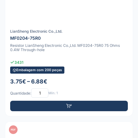
LianSheng Electronic Co.,Ltd.
MF0204-75R0
Resistor LianSheng Electronic Co.,Ltd. MF0204-75R0 75 Ohms
0.4W Through-hole
3431
Embalagem com 200 peças
3.75€ – 6.88€
Quantidade:
Mín: 1
PDF