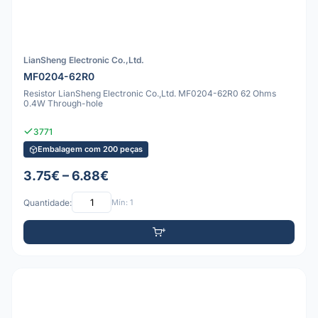
LianSheng Electronic Co.,Ltd.
MF0204-62R0
Resistor LianSheng Electronic Co.,Ltd. MF0204-62R0 62 Ohms
0.4W Through-hole
3771
Embalagem com 200 peças
3.75€ – 6.88€
Quantidade:
Mín: 1