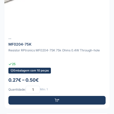
--
MF0204-75K
Resistor RPtronics MF0204-75K 75k Ohms 0.4W Through-hole
25
Embalagem com 10 peças
0.27€ – 0.50€
Quantidade:
Mín: 1