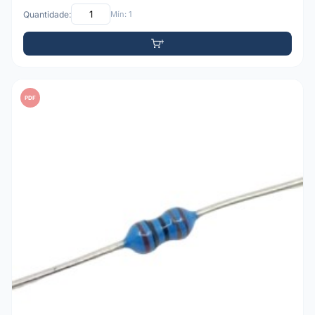
Quantidade:
Mín: 1
PDF