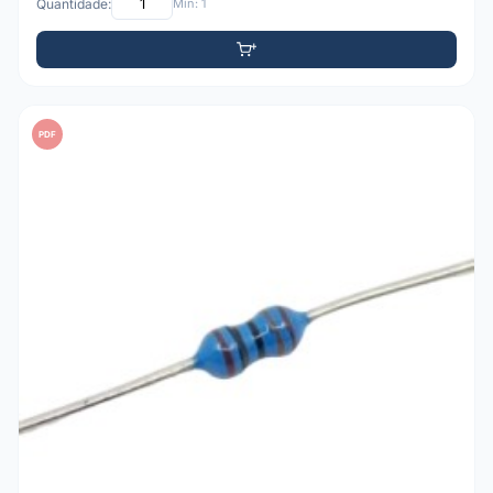
Quantidade:
Mín: 1
PDF