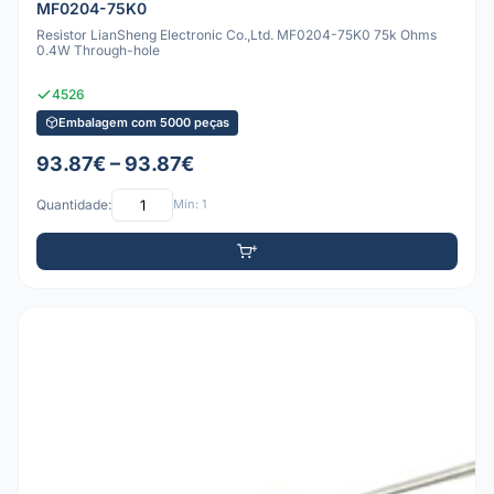
MF0204-75K0
Resistor LianSheng Electronic Co.,Ltd. MF0204-75K0 75k Ohms
0.4W Through-hole
4526
Embalagem com 5000 peças
93.87€ – 93.87€
Quantidade:
Mín: 1