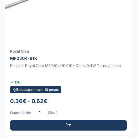
Royal Ohm
MF0204-91K
Resistor Royal Ohm MF0204-91K 91k Ohms 0.4W Through-hole
150
Embalagem com 10 peças
0.36€ – 0.62€
Quantidade:
Mín: 1