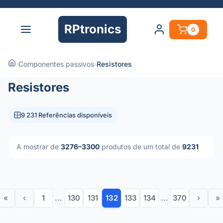
RPtronics
0
›
Componentes passivos
›
Resistores
Resistores
9 231 Referências disponíveis
A mostrar de
3276–3300
produtos de um total de
9231
«
‹
1
...
130
131
132
133
134
...
370
›
»