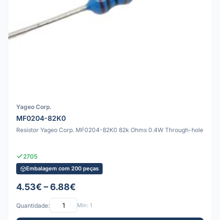
Yageo Corp.
MF0204-82K0
Resistor Yageo Corp. MF0204-82K0 82k Ohms 0.4W Through-hole
2705
Embalagem com 200 peças
4.53€ – 6.88€
Quantidade:
Mín: 1