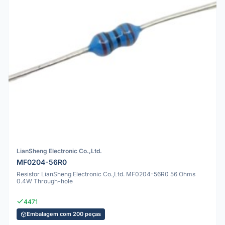
LianSheng Electronic Co.,Ltd.
MF0204-56R0
Resistor LianSheng Electronic Co.,Ltd. MF0204-56R0 56 Ohms
0.4W Through-hole
4471
Embalagem com 200 peças