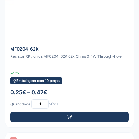
--
MF0204-62K
Resistor RPtronics MF0204-62K 62k Ohms 0.4W Through-hole
25
Embalagem com 10 peças
0.25€ – 0.47€
Quantidade:
Mín: 1