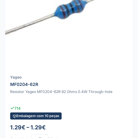
Yageo
MF0204-62R
Resistor Yageo MF0204-62R 62 Ohms 0.4W Through-hole
714
Embalagem com 10 peças
1.29€ – 1.29€