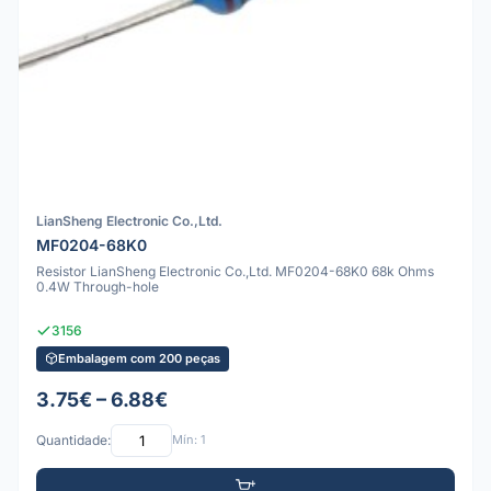
LianSheng Electronic Co.,Ltd.
MF0204-68K0
Resistor LianSheng Electronic Co.,Ltd. MF0204-68K0 68k Ohms
0.4W Through-hole
3156
Embalagem com 200 peças
3.75€ – 6.88€
Quantidade:
Mín: 1