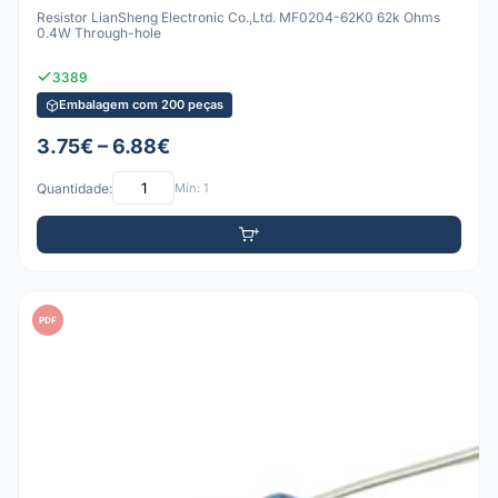
Resistor LianSheng Electronic Co.,Ltd. MF0204-62K0 62k Ohms
0.4W Through-hole
3389
Embalagem com 200 peças
3.75€ – 6.88€
Quantidade:
Mín: 1
PDF