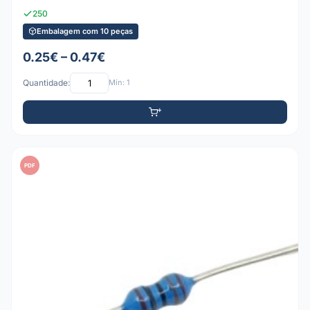
250
Embalagem com 10 peças
0.25€ – 0.47€
Quantidade:
Mín: 1
PDF