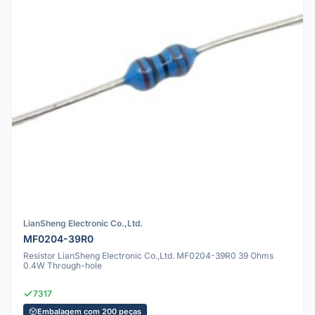
LianSheng Electronic Co.,Ltd.
MF0204-39R0
Resistor LianSheng Electronic Co.,Ltd. MF0204-39R0 39 Ohms
0.4W Through-hole
7317
Embalagem com 200 peças