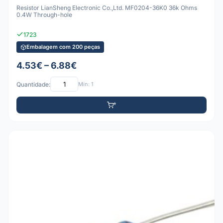
Resistor LianSheng Electronic Co.,Ltd. MF0204-36K0 36k Ohms
0.4W Through-hole
1723
Embalagem com 200 peças
4.53€ – 6.88€
Quantidade:
Mín: 1