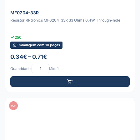
--
MF0204-33R
Resistor RPtronics MF0204-33R 33 Ohms 0.4W Through-hole
250
Embalagem com 10 peças
0.34€ – 0.71€
Quantidade:
Mín: 1
PDF