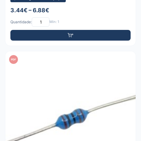
3.44€ – 6.88€
Quantidade:
Mín: 1
PDF