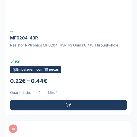
--
MF0204-43R
Resistor RPtronics MF0204-43R 43 Ohms 0.4W Through-hole
150
Embalagem com 10 peças
0.22€ – 0.44€
Quantidade:
Mín: 1
PDF