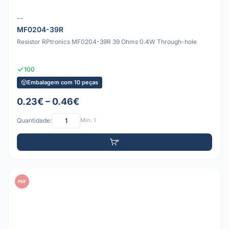
--
MF0204-39R
Resistor RPtronics MF0204-39R 39 Ohms 0.4W Through-hole
100
Embalagem com 10 peças
0.23€ – 0.46€
Quantidade:
Mín: 1
PDF