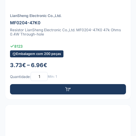
LianSheng Electronic Co.,Ltd.
MF0204-47K0
Resistor LianSheng Electronic Co.,Ltd. MF0204-47K0 47k Ohms
0.4W Through-hole
8123
Embalagem com 200 peças
3.73€ – 6.96€
Quantidade:
Mín: 1