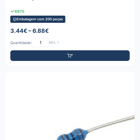
6970
Embalagem com 200 peças
3.44€ – 6.88€
Quantidade:
Mín: 1