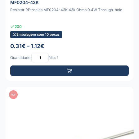
MF0204-43K
Resistor RPtronics MF0204-43K 43k Ohms 0.4W Through-hole
200
Embalagem com 10 peças
0.31€ – 1.12€
Quantidade:
Mín: 1
PDF