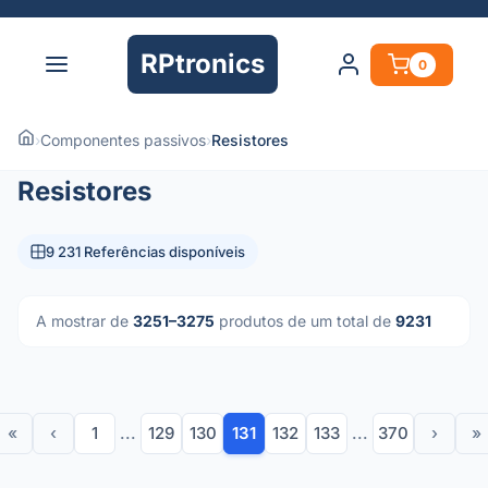
RPtronics
0
›
Componentes passivos
›
Resistores
Resistores
9 231 Referências disponíveis
A mostrar de
3251–3275
produtos de um total de
9231
«
‹
1
...
129
130
131
132
133
...
370
›
»