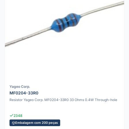
Yageo Corp.
MF0204-33R0
Resistor Yageo Corp. MF0204-33R0 33 Ohms 0.4W Through-hole
2348
Embalagem com 200 peças