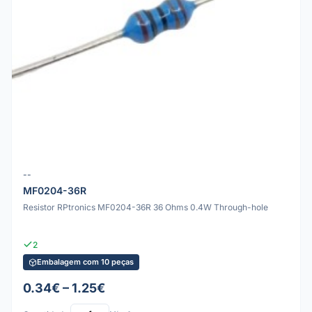
--
MF0204-36R
Resistor RPtronics MF0204-36R 36 Ohms 0.4W Through-hole
2
Embalagem com 10 peças
0.34€ – 1.25€