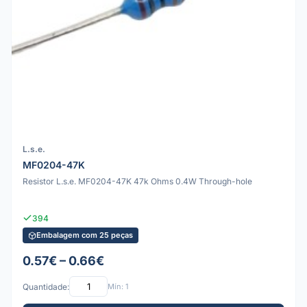
L.s.e.
MF0204-47K
Resistor L.s.e. MF0204-47K 47k Ohms 0.4W Through-hole
394
Embalagem com 25 peças
0.57€ – 0.66€
Quantidade:
Mín: 1