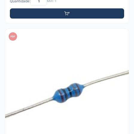
Quantidade:
Mín: 1
PDF