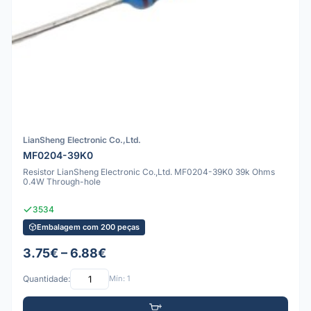
LianSheng Electronic Co.,Ltd.
MF0204-39K0
Resistor LianSheng Electronic Co.,Ltd. MF0204-39K0 39k Ohms
0.4W Through-hole
3534
Embalagem com 200 peças
3.75€ – 6.88€
Quantidade:
Mín: 1