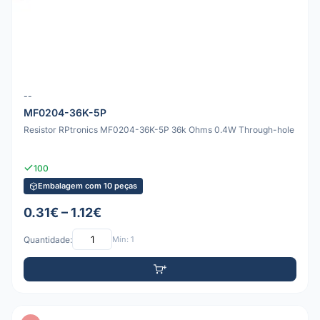
--
MF0204-36K-5P
Resistor RPtronics MF0204-36K-5P 36k Ohms 0.4W Through-hole
100
Embalagem com 10 peças
0.31€ – 1.12€
Quantidade:
Mín: 1