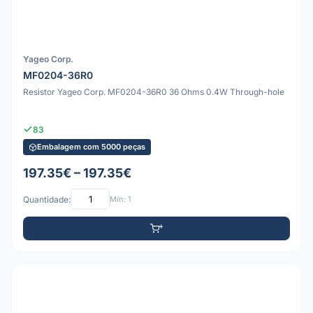
Yageo Corp.
MF0204-36R0
Resistor Yageo Corp. MF0204-36R0 36 Ohms 0.4W Through-hole
83
Embalagem com 5000 peças
197.35€ – 197.35€
Quantidade:
Mín: 1