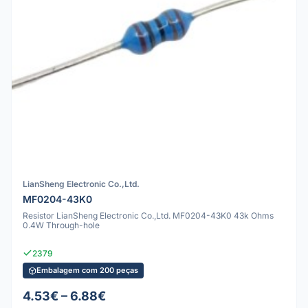
LianSheng Electronic Co.,Ltd.
MF0204-43K0
Resistor LianSheng Electronic Co.,Ltd. MF0204-43K0 43k Ohms
0.4W Through-hole
2379
Embalagem com 200 peças
4.53€ – 6.88€