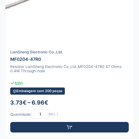
LianSheng Electronic Co.,Ltd.
MF0204-47R0
Resistor LianSheng Electronic Co.,Ltd. MF0204-47R0 47 Ohms
0.4W Through-hole
5251
Embalagem com 200 peças
3.73€ – 6.96€
Quantidade:
Mín: 1