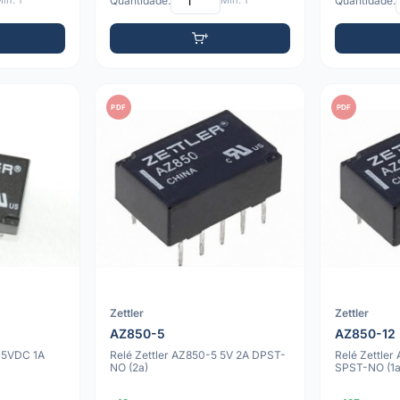
ín: 1
Quantidade:
Mín: 1
Quantidade:
PDF
PDF
Zettler
Zettler
AZ850-5
AZ850-12
5 5VDC 1A
Relé Zettler AZ850-5 5V 2A DPST-
Relé Zettle
NO (2a)
SPST-NO (1a