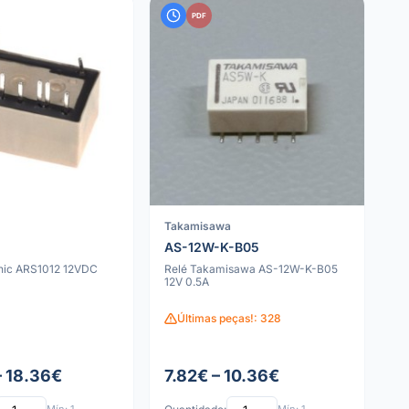
PDF
Takamisawa
AS-12W-K-B05
nic ARS1012 12VDC
Relé Takamisawa AS-12W-K-B05
12V 0.5A
Últimas peças!: 328
– 18.36€
7.82€ – 10.36€