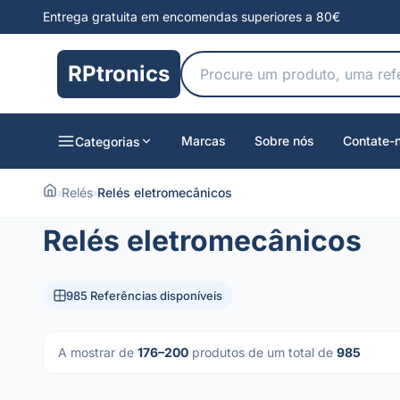
Entrega gratuita em encomendas superiores a 80€
RPtronics
Marcas
Sobre nós
Contate-
Categorias
›
Relés
›
Relés eletromecânicos
Relés eletromecânicos
985 Referências disponíveis
A mostrar de
176–200
produtos de um total de
985