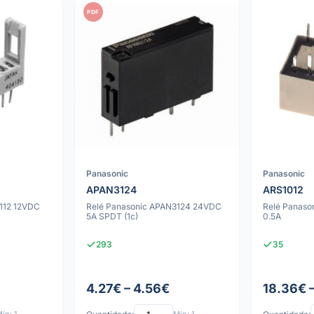
PDF
Panasonic
Panasonic
APAN3124
ARS1012
112 12VDC
Relé Panasonic APAN3124 24VDC
Relé Panaso
5A SPDT (1c)
0.5A
293
35
4.27€ – 4.56€
18.36€ 