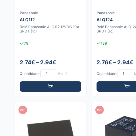
Panasonic
Panasonic
ALQ112
ALQ124
Relé Panasonic ALQ112 12VDC 10A
Relé Panasonic ALQ1
SPDT (1c)
SPDT (1c)
79
139
2.74€ – 2.94€
2.76€ – 2.94€
Quantidade:
Mín: 1
Quantidade:
M
PDF
PDF