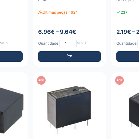
Últimas peças!: 624
237
6.96€ – 9.64€
2.19€ – 
ín: 1
Quantidade:
Mín: 1
Quantidade:
PDF
PDF