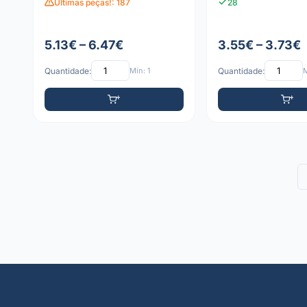
Últimas peças!: 187
28
5.13€ – 6.47€
3.55€ – 3.73€
Quantidade:
Mín: 1
Quantidade:
M