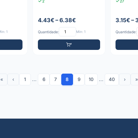
2
27
4.43€ – 6.38€
3.15€ –
ín: 1
Quantidade:
Mín: 1
Quantidade:
«
‹
1
...
6
7
8
9
10
...
40
›
»