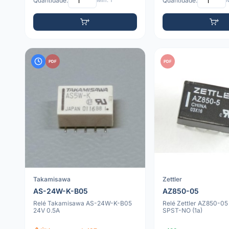
Quantidade:
Mín: 1
Quantidade:
M
PDF
PDF
Takamisawa
Zettler
AS-24W-K-B05
AZ850-05
Relé Takamisawa AS-24W-K-B05
Relé Zettler AZ850-0
24V 0.5A
SPST-NO (1a)