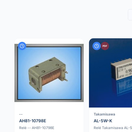
PDF
--
Takamisawa
AH81-10798E
AL-5W-K
Relé -- AH81-10798E
Relé Takamisawa AL-