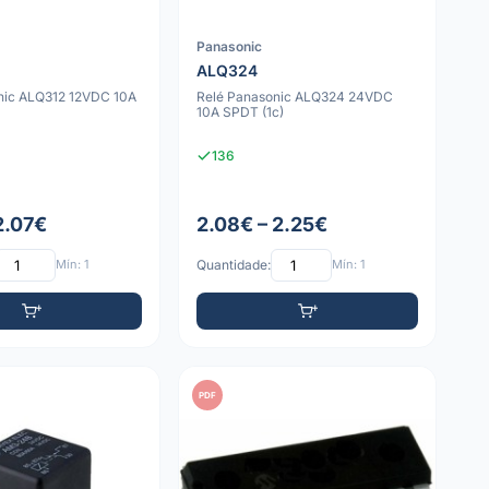
Panasonic
ALQ324
nic ALQ312 12VDC 10A
Relé Panasonic ALQ324 24VDC
10A SPDT (1c)
136
2.07€
2.08€ – 2.25€
Mín: 1
Quantidade:
Mín: 1
PDF