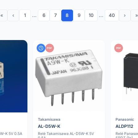
«
‹
1
...
6
7
8
9
10
...
40
›
»
PDF
PDF
Takamisawa
Panasonic
AL-D5W-K
ALDP112
5W-K 5V 0.5A
Relé Takamisawa AL-D5W-K 5V
Relé Panaso
0.5A
SPDT (1c)