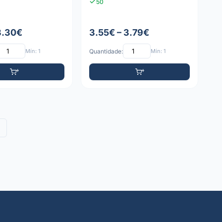
50
 3.30€
3.55€ – 3.79€
Mín: 1
Quantidade:
Mín: 1