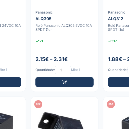
Panasonic
Panasonic
ALQ305
ALQ312
24 24VDC 10A
Relé Panasonic ALQ305 5VDC 10A
Relé Panaso
SPDT (1c)
SPDT (1c)
21
117
2.15€ – 2.31€
1.88€ – 
ín: 1
Quantidade:
Mín: 1
Quantidade:
PDF
PDF