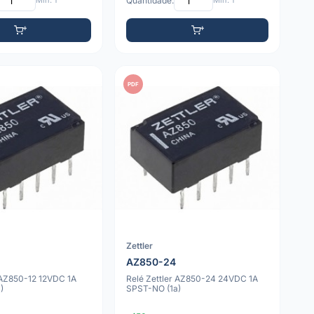
Mín: 1
Quantidade:
Mín: 1
PDF
Zettler
AZ850-24
r AZ850-12 12VDC 1A
Relé Zettler AZ850-24 24VDC 1A
)
SPST-NO (1a)