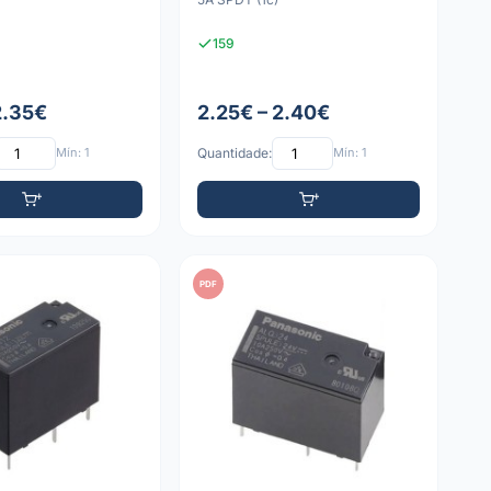
159
2.35€
2.25€ – 2.40€
Mín: 1
Quantidade:
Mín: 1
PDF