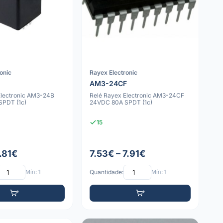
onic
Rayex Electronic
AM3-24CF
Electronic AM3-24B
Relé Rayex Electronic AM3-24CF
SPDT (1c)
24VDC 80A SPDT (1c)
15
7.81€
7.53€ – 7.91€
Mín: 1
Quantidade:
Mín: 1