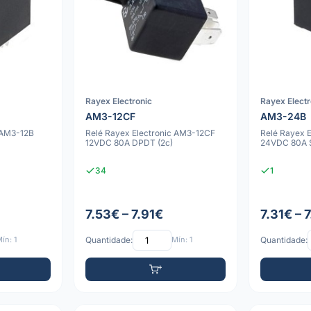
Rayex Electronic
Rayex Electr
AM3-12CF
AM3-24B
 AM3-12B
Relé Rayex Electronic AM3-12CF
Relé Rayex 
12VDC 80A DPDT (2c)
24VDC 80A 
34
1
7.53€ – 7.91€
7.31€ – 
ín: 1
Quantidade:
Mín: 1
Quantidade: