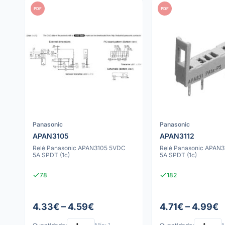
PDF
PDF
Panasonic
Panasonic
APAN3105
APAN3112
Relé Panasonic APAN3105 5VDC
Relé Panasonic APAN3
5A SPDT (1c)
5A SPDT (1c)
78
182
4.33€ – 4.59€
4.71€ – 4.99€