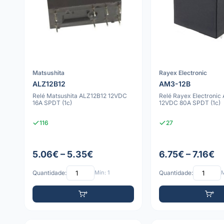
Matsushita
Rayex Electronic
ALZ12B12
AM3-12B
Relé Matsushita ALZ12B12 12VDC
Relé Rayex Electronic
16A SPDT (1c)
12VDC 80A SPDT (1c)
116
27
5.06€ – 5.35€
6.75€ – 7.16€
Quantidade:
Mín: 1
Quantidade:
M