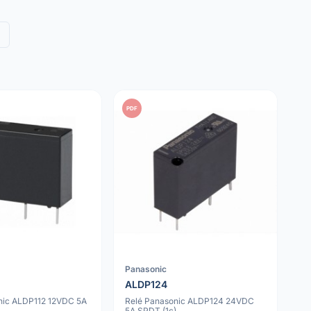
PDF
Panasonic
ALDP124
nic ALDP112 12VDC 5A
Relé Panasonic ALDP124 24VDC
5A SPDT (1c)