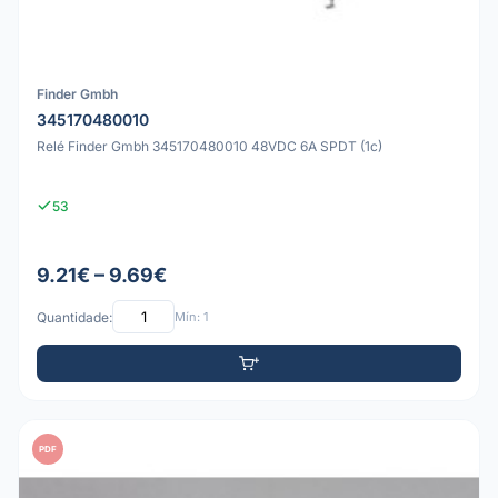
Finder Gmbh
345170480010
Relé Finder Gmbh 345170480010 48VDC 6A SPDT (1c)
53
9.21€ – 9.69€
Quantidade:
Mín: 1
PDF