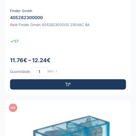
Finder Gmbh
405282300000
Relé Finder Gmbh 405282300000 230VAC 8A
57
11.76€ – 12.24€
Quantidade:
Mín: 1
PDF