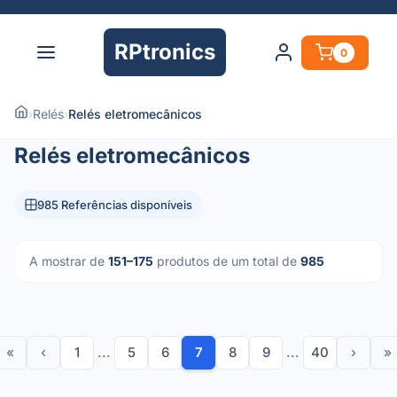
RPtronics
0
›
Relés
›
Relés eletromecânicos
Relés eletromecânicos
985 Referências disponíveis
A mostrar de
151–175
produtos de um total de
985
«
‹
1
...
5
6
7
8
9
...
40
›
»