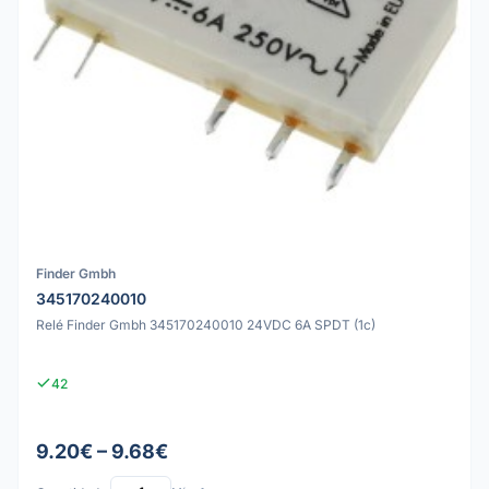
Finder Gmbh
345170240010
Relé Finder Gmbh 345170240010 24VDC 6A SPDT (1c)
42
9.20€ – 9.68€