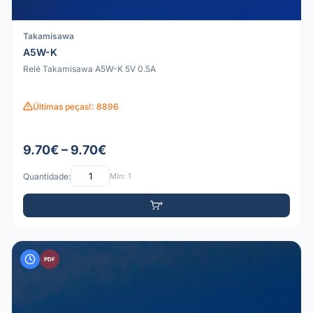
Takamisawa
A5W-K
Relé Takamisawa A5W-K 5V 0.5A
Últimas peças!: 8896
9.70€ – 9.70€
Quantidade:
Mín: 1
PDF