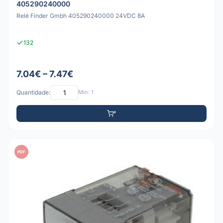
405290240000
Relé Finder Gmbh 405290240000 24VDC 8A
132
7.04€ – 7.47€
Quantidade:
Mín: 1
PDF