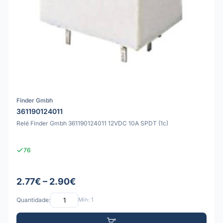
Finder Gmbh
361190124011
Relé Finder Gmbh 361190124011 12VDC 10A SPDT (1c)
76
2.77€ – 2.90€
Quantidade:
Mín: 1