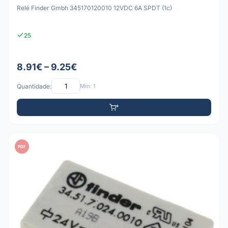
Relé Finder Gmbh 345170120010 12VDC 6A SPDT (1c)
25
8.91€ – 9.25€
Quantidade:
Mín: 1
PDF