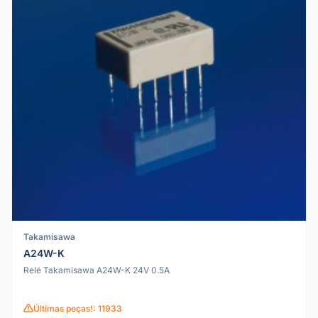
Takamisawa
A24W-K
Relé Takamisawa A24W-K 24V 0.5A
Últimas peças!: 11933