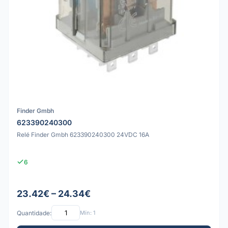
Finder Gmbh
623390240300
Relé Finder Gmbh 623390240300 24VDC 16A
6
23.42€ – 24.34€
Quantidade:
Mín: 1