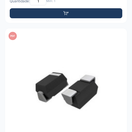
Quantidade:
Mín: 1
PDF