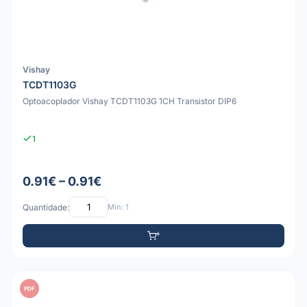
Vishay
TCDT1103G
Optoacoplador Vishay TCDT1103G 1CH Transistor DIP6
1
0.91€ – 0.91€
Quantidade:
Mín: 1
PDF