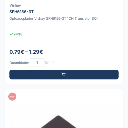
Vishay
SFH6156-3T
Optoacoplador Vishay SFH6156-3T 1CH Transistor SO4
9438
0.79€ – 1.29€
Quantidade:
Mín: 1
PDF