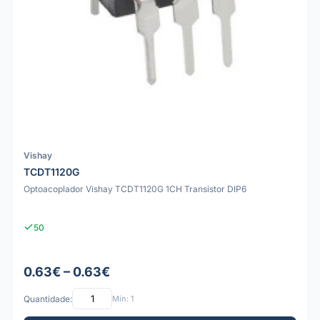
Vishay
TCDT1120G
Optoacoplador Vishay TCDT1120G 1CH Transistor DIP6
50
0.63€ – 0.63€
Quantidade:
Mín: 1