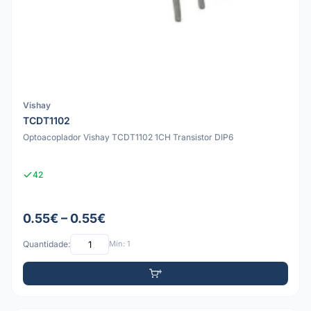
Vishay
TCDT1102
Optoacoplador Vishay TCDT1102 1CH Transistor DIP6
42
0.55€ – 0.55€
Quantidade:
Mín: 1