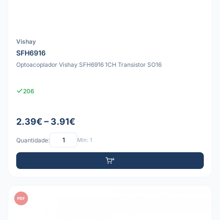
Vishay
SFH6916
Optoacoplador Vishay SFH6916 1CH Transistor SO16
206
2.39€ – 3.91€
Quantidade:
Mín: 1
PDF