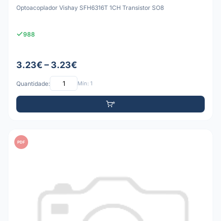
Optoacoplador Vishay SFH6316T 1CH Transistor SO8
988
3.23€ – 3.23€
Quantidade:
Mín: 1
PDF