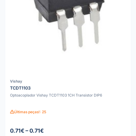
Vishay
TCDT1103
Optoacoplador Vishay TCDT1103 1CH Transistor DIP6
Últimas peças!: 25
0.71€ – 0.71€