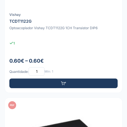
Vishay
TCDT1122G
Optoacoplador Vishay TCDT1122G 1CH Transistor DIP6
1
0.60€ – 0.60€
Quantidade:
Mín: 1
PDF