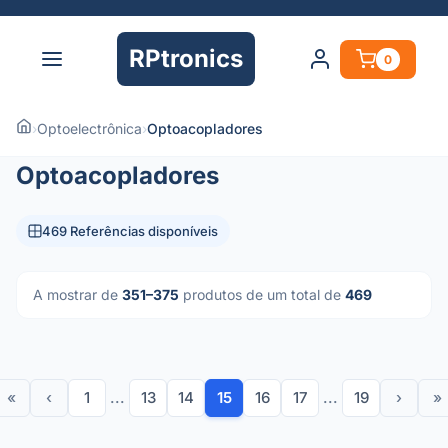
RPtronics
0
›
Optoelectrônica
›
Optoacopladores
Optoacopladores
469 Referências disponíveis
A mostrar de
351–375
produtos de um total de
469
«
‹
1
...
13
14
15
16
17
...
19
›
»