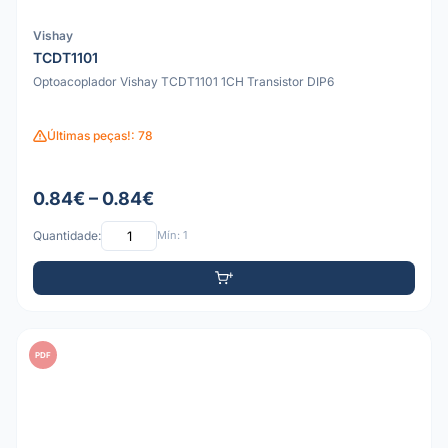
Vishay
TCDT1101
Optoacoplador Vishay TCDT1101 1CH Transistor DIP6
Últimas peças!: 78
0.84€ – 0.84€
Quantidade:
Mín: 1
PDF