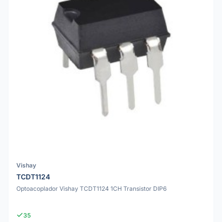
Vishay
TCDT1124
Optoacoplador Vishay TCDT1124 1CH Transistor DIP6
35