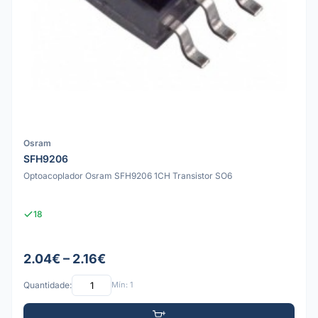
Osram
SFH9206
Optoacoplador Osram SFH9206 1CH Transistor SO6
18
2.04€ – 2.16€
Quantidade:
Mín: 1