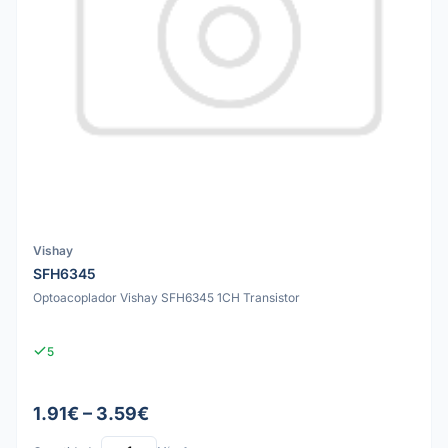
Vishay
SFH6345
Optoacoplador Vishay SFH6345 1CH Transistor
5
1.91€ – 3.59€