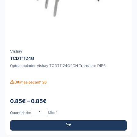
Vishay
TCDT1124G
Optoacoplador Vishay TCDT1124G 1CH Transistor DIP6
Últimas peças!: 26
0.85€ – 0.85€
Quantidade:
Mín: 1