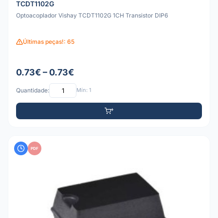
TCDT1102G
Optoacoplador Vishay TCDT1102G 1CH Transistor DIP6
Últimas peças!: 65
0.73€ – 0.73€
Quantidade:
Mín: 1
PDF