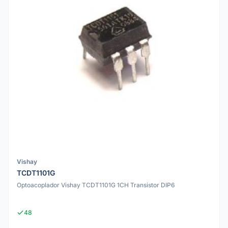
Vishay
TCDT1101G
Optoacoplador Vishay TCDT1101G 1CH Transistor DIP6
48