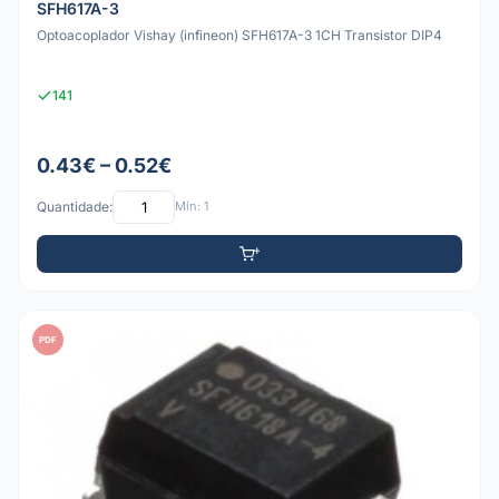
SFH617A-3
Optoacoplador Vishay (infineon) SFH617A-3 1CH Transistor DIP4
141
0.43€ – 0.52€
Quantidade:
Mín: 1
PDF