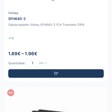
Vishay
SFH640-2
Optoacoplador Vishay SFH640-2 1CH Transistor DIP6
2
1.69€ – 1.96€
Quantidade:
Mín: 1
PDF