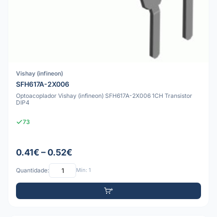
Vishay (infineon)
SFH617A-2X006
Optoacoplador Vishay (infineon) SFH617A-2X006 1CH Transistor
DIP4
73
0.41€ – 0.52€
Quantidade:
Mín: 1