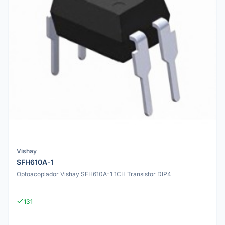
Vishay
SFH610A-1
Optoacoplador Vishay SFH610A-1 1CH Transistor DIP4
131