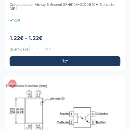
Optoacoplador Vishay (infineon) SFH610A-3X006 1CH Transistor
DIP4
256
1.22€ – 1.22€
Quantidade:
Mín: 1
PDF