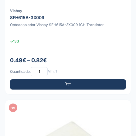
Vishay
SFH615A-3X009
Optoacoplador Vishay SFH615A-3X009 1CH Transistor
33
0.49€ – 0.82€
Quantidade:
Mín: 1
PDF