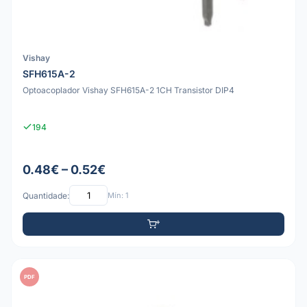
Vishay
SFH615A-2
Optoacoplador Vishay SFH615A-2 1CH Transistor DIP4
194
0.48€ – 0.52€
Quantidade:
Mín: 1
PDF