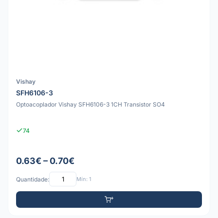
Vishay
SFH6106-3
Optoacoplador Vishay SFH6106-3 1CH Transistor SO4
74
0.63€ – 0.70€
Quantidade:
Mín: 1