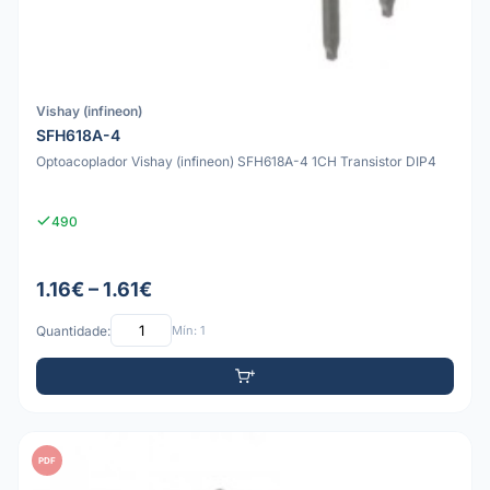
Vishay (infineon)
SFH618A-4
Optoacoplador Vishay (infineon) SFH618A-4 1CH Transistor DIP4
490
1.16€ – 1.61€
Quantidade:
Mín: 1
PDF