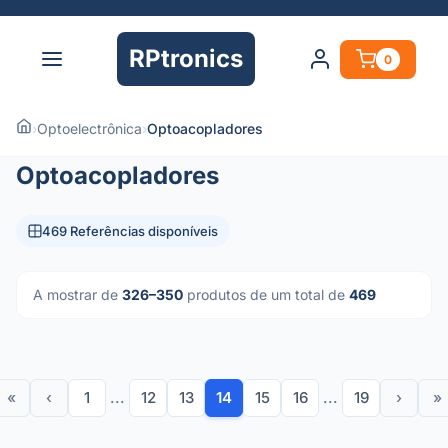
RPtronics
0
›
Optoelectrônica
›
Optoacopladores
Optoacopladores
469 Referências disponíveis
A mostrar de
326–350
produtos de um total de
469
«
‹
1
...
12
13
14
15
16
...
19
›
»