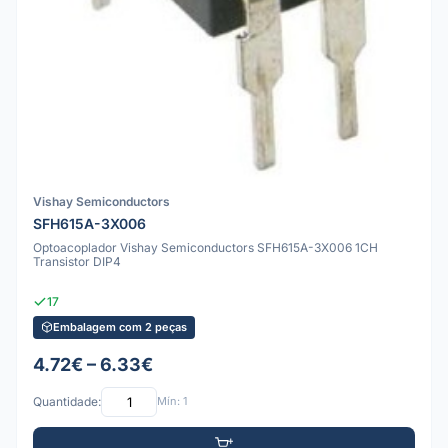
Vishay Semiconductors
SFH615A-3X006
Optoacoplador Vishay Semiconductors SFH615A-3X006 1CH
Transistor DIP4
17
Embalagem com 2 peças
4.72€ – 6.33€
Quantidade:
Mín: 1