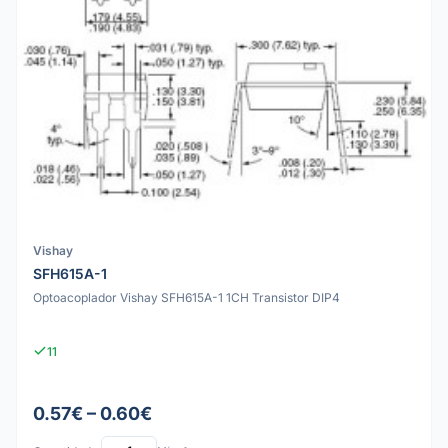
Vishay
SFH615A-1
Optoacoplador Vishay SFH615A-1 1CH Transistor DIP4
11
0.57€ – 0.60€