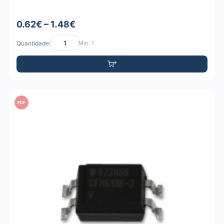
0.62€ – 1.48€
Quantidade:
Mín: 1
PDF