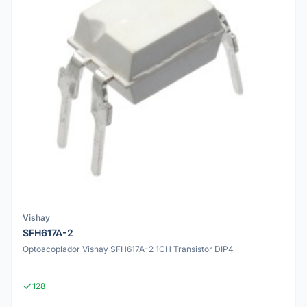
Vishay
SFH617A-2
Optoacoplador Vishay SFH617A-2 1CH Transistor DIP4
128