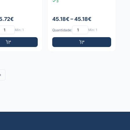
3
 5.72€
45.18€ – 45.18€
Mín: 1
Quantidade:
Mín: 1
»