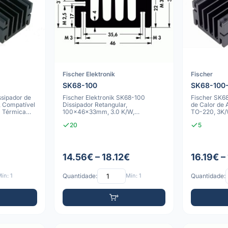
Fischer Elektronik
Fischer
SK68-100
SK68-100
sipador de
Fischer Elektronik SK68-100
Fischer SK6
, Compatível
Dissipador Retangular,
de Calor de 
a Térmica
100x46x33mm, 3.0 K/W,
TO-220, 3K/W
Anodizado Preto
100x46x33
20
5
14.56€ – 18.12€
16.19€ –
ín: 1
Quantidade:
Mín: 1
Quantidade: