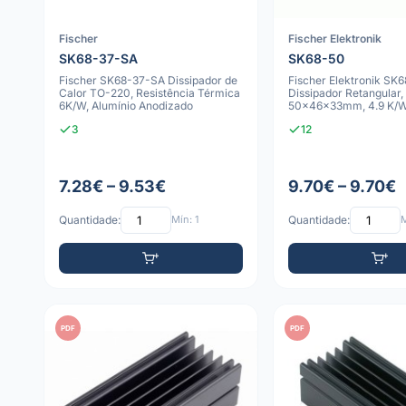
Fischer
Fischer Elektronik
SK68-37-SA
SK68-50
Fischer SK68-37-SA Dissipador de
Fischer Elektronik SK
Calor TO-220, Resistência Térmica
Dissipador Retangular,
6K/W, Alumínio Anodizado
50x46x33mm, 4.9 K/W
Preto
3
12
7.28€ – 9.53€
9.70€ – 9.70€
Quantidade:
Mín: 1
Quantidade:
M
PDF
PDF