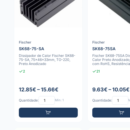
Fischer
Fischer
SK68-75-SA
SK68-75SA
Dissipador de Calor Fischer SK68-
Fischer SK68-75SA Dis
75-SA, 75x46x33mm, TO-220,
Calor Preto Anodizado
Preto Anodizado
com RoHS, Resistênci
3.8K
2
21
12.85€ – 15.66€
9.63€ – 10.05€
Quantidade:
Mín: 1
Quantidade:
M