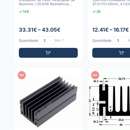
Alumínio, 1.25 K/W Resistência
37.5x70x25mm, 4.1 K/
Térmica
Anodizado Preto
149
26
33.31€ – 43.05€
12.41€ – 16.17€
Quantidade:
Mín: 1
Quantidade:
M
PDF
PDF