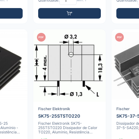
ín: 1
Quantidade:
Mín: 1
Quantidade:
PDF
PDF
Fischer Elektronik
Fischer
SK75-25STSTO220
SK75-37-
75-25
Fischer Elektronik SK75-
Dissipador d
 Alumínio -
25STSTO220 Dissipador de Calor
37-5-SA220,
esistência
TO220, Alumínio, Resistência
Térmica 12.5 K/W