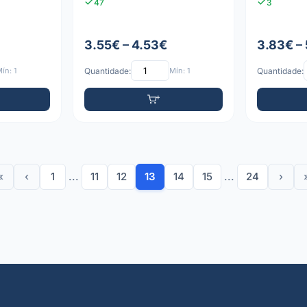
47
3
3.55€ – 4.53€
3.83€ –
ín: 1
Quantidade:
Mín: 1
Quantidade:
«
‹
1
...
11
12
13
14
15
...
24
›