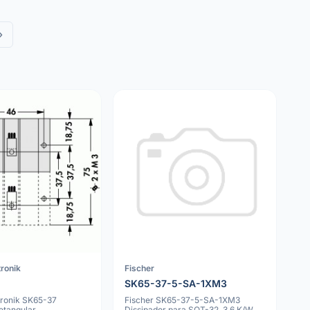
»
tronik
Fischer
SK65-37-5-SA-1XM3
tronik SK65-37
Fischer SK65-37-5-SA-1XM3
etangular,
Dissipador para SOT-32, 3.6 K/W