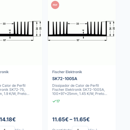
PDF
tronik
Fischer Elektronik
SK72-100SA
 Calor de Perfil
Dissipador de Calor de Perfil
tronik SK72-75,
Fischer Elektronik SK72-100SA,
 1.9 K/W, Preto
100x97x25mm, 1.45 K/W, Preto
Anodizado
17
 14.18€
11.65€ – 11.65€