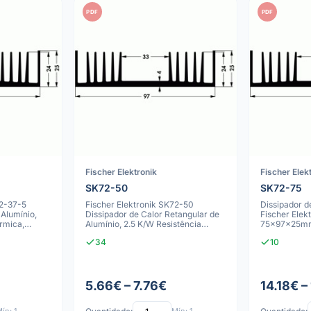
PDF
PDF
Fischer Elektronik
Fischer Elek
SK72-50
SK72-75
72-37-5
Fischer Elektronik SK72-50
Dissipador de
 Alumínio,
Dissipador de Calor Retangular de
Fischer Elek
rmica,
Alumínio, 2.5 K/W Resistência
75x97x25mm,
Térmica
Anodizado
34
10
5.66€ – 7.76€
14.18€ –