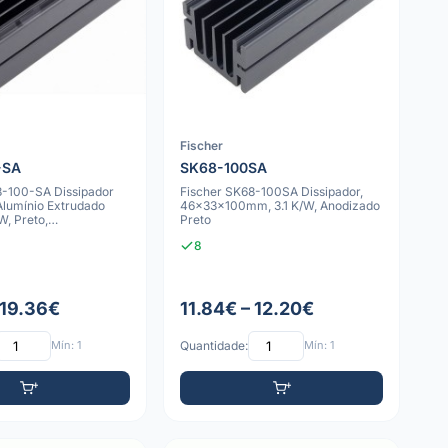
Fischer
-SA
SK68-100SA
8-100-SA Dissipador
Fischer SK68-100SA Dissipador,
Alumínio Extrudado
46x33x100mm, 3.1 K/W, Anodizado
, Preto,
Preto
mm
8
 19.36€
11.84€ – 12.20€
Mín: 1
Quantidade:
Mín: 1