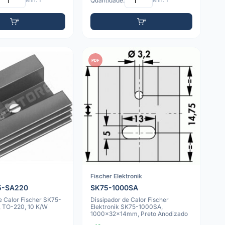
Mín: 1
Quantidade:
Mín: 1
PDF
Fischer Elektronik
5-SA220
SK75-1000SA
e Calor Fischer SK75-
Dissipador de Calor Fischer
 TO-220, 10 K/W
Elektronik SK75-1000SA,
1000x32x14mm, Preto Anodizado