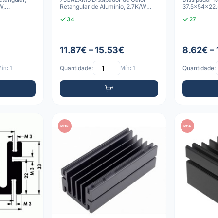
W,
Retangular de Alumínio, 2.7K/W
37.5x54x22.
Resistência Térm
Anodizado P
34
27
11.87€ – 15.53€
8.62€ – 
ín: 1
Quantidade:
Mín: 1
Quantidade:
PDF
PDF