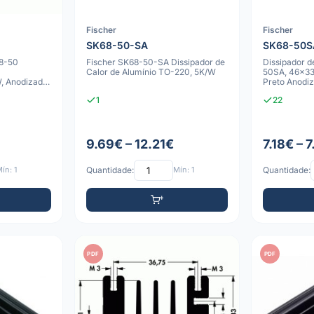
Fischer
Fischer
SK68-50-SA
SK68-50S
68-50
Fischer SK68-50-SA Dissipador de
Dissipador d
Calor de Alumínio TO-220, 5K/W
50SA, 46x3
, Anodizado
Preto Anodi
1
22
9.69€ – 12.21€
7.18€ – 
ín: 1
Quantidade:
Mín: 1
Quantidade:
PDF
PDF