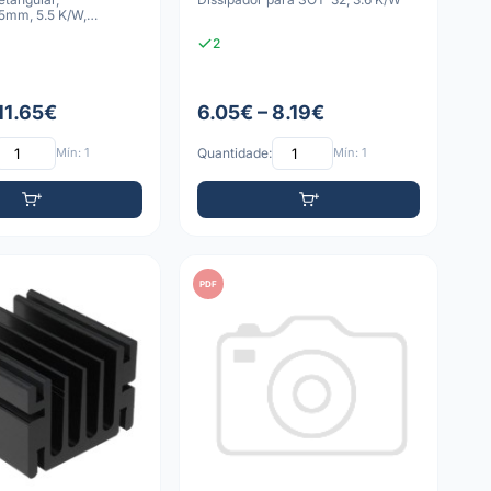
5mm, 5.5 K/W,
reto
2
11.65€
6.05€ – 8.19€
Mín: 1
Quantidade:
Mín: 1
PDF