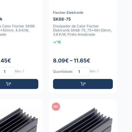
Fischer Elektronik
A
SK68-75
e Calor Fischer SK68-
Dissipador de Calor Fischer
3x50mm, 4.9 K/W,
Elektronik SK68-75, 75x46x33mm,
zado
3.8 K/W, Preto Anodizado
16
7.45€
8.09€ – 11.65€
Mín: 1
Quantidade:
Mín: 1
PDF