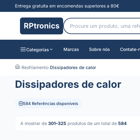
Entrega gratuita em encomendas superiores a 80€
RPtronics
Marcas
Sobre nós
Contate-
Categorias
›
Resfriamento
›
Dissipadores de calor
Dissipadores de calor
584 Referências disponíveis
A mostrar de
301–325
produtos de um total de
584