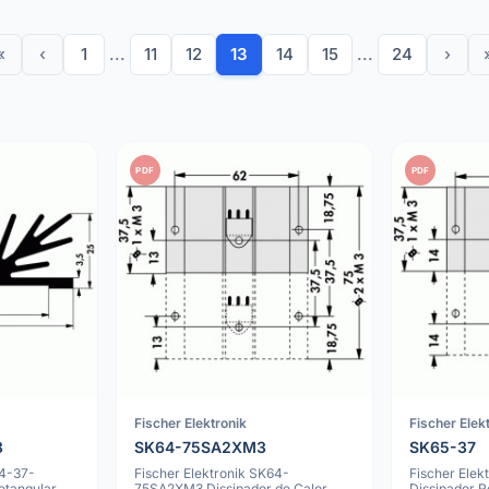
«
‹
1
...
11
12
13
14
15
...
24
›
PDF
PDF
Fischer Elektronik
Fischer Elek
3
SK64-75SA2XM3
SK65-37
64-37-
Fischer Elektronik SK64-
Fischer Elek
tangular,
75SA2XM3 Dissipador de Calor
Dissipador R