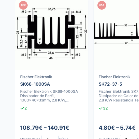
PDF
PDF
Fischer Elektronik
Fischer Elektronik
SK68-1000SA
SK72-37-5
Fischer Elektronik SK68-1000SA
Fischer Elektronik SK
Dissipador de Perfil,
Dissipador de Calor de
1000x46x33mm, 2.8 K/W,
2.8 K/W Resistência Té
Anodizado Preto
Configura
2
32
108.79€ – 140.91€
4.80€ – 5.74€