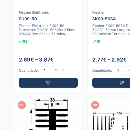
Fischer Elektronik
Fischer
SK09-50
SK09-50SA
Fischer Elektronik SK09-50
Fischer SK09-50SA Di
Dissipador TO220, 50x29x11.5mm,
TO220, 50mm Largura
9.8K/W Resistência Térmica,
Resistência Térmica, 
Alumínio Anod
Preto
92
19
2.69€ – 3.87€
2.77€ – 2.92€
Quantidade:
Mín: 1
Quantidade:
M
PDF
PDF