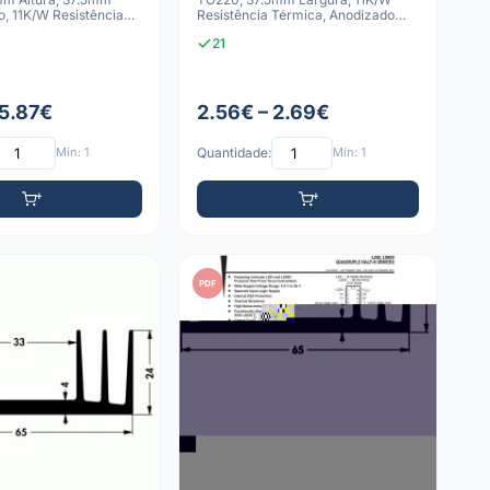
, 11K/W Resistência
Resistência Térmica, Anodizado
Preto
21
 5.87€
2.56€ – 2.69€
Mín: 1
Quantidade:
Mín: 1
PDF