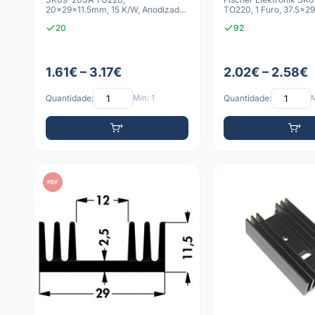
20x29x11.5mm, 15 K/W, Anodizado
TO220, 1 Furo, 37.5x2
Preto
K/
20
92
1.61€ – 3.17€
2.02€ – 2.58€
Quantidade:
Mín: 1
Quantidade:
M
PDF