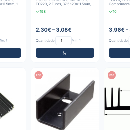
9x11.5mm, 12
TO220, 2 Furos, 37.5x29x11.5mm,
Comprimento
12 K
Térmica,
198
10
2.30€ – 3.08€
3.96€ –
ín: 1
Quantidade:
Mín: 1
Quantidade:
PDF
PDF