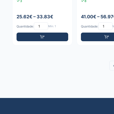
3
8
25.62€ – 33.83€
41.00€ – 56.97
Quantidade:
Mín: 1
Quantidade:
M