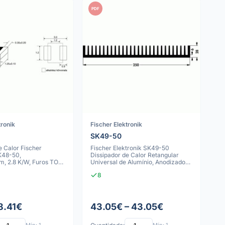
PDF
tronik
Fischer Elektronik
SK49-50
e Calor Fischer
Fischer Elektronik SK49-50
SK48-50,
Dissipador de Calor Retangular
 2.8 K/W, Furos TO-
Universal de Alumínio, Anodizado
 Preto
Preto
8
8.41€
43.05€ – 43.05€