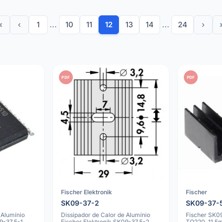
«
‹
1
...
10
11
12
13
14
...
24
›
PDF
PDF
Fischer Elektronik
Fischer
SK09-37-2
SK09-37-
 Alumínio
Dissipador de Calor de Alumínio
Fischer SK0
9-37.5-1,
Fischer Elektronik SK09-37.5-2,
TO220, 11.5