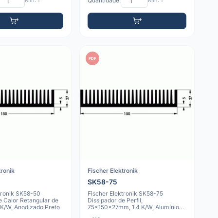
Mín: 1
Quantidade:
Mín: 1
PDF
tronik
Fischer Elektronik
SK58-75
tronik SK58-50
Fischer Elektronik SK58-75
e Calor Retangular de
Dissipador de Perfil,
7 K/W, Anodizado Preto
75x150x27mm, 1.4 K/W, Alumínio
Anodizado Preto