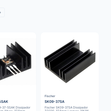
»
Fischer
5SAK
SK09-37SA
9-37-5SAK Dissipador
Fischer SK09-37SA Dissipador
mm Altura, 37.5mm
TO220, 37.5mm Largura, 11K/W