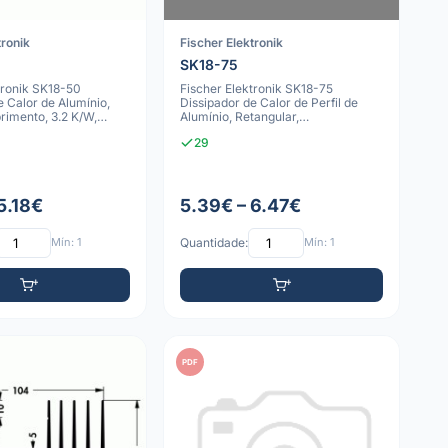
tronik
Fischer Elektronik
SK18-75
tronik SK18-50
Fischer Elektronik SK18-75
e Calor de Alumínio,
Dissipador de Calor de Perfil de
mento, 3.2 K/W,
Alumínio, Retangular,
re
75x65x24mm, 2.7 K/
29
5.18€
5.39€ – 6.47€
Mín: 1
Quantidade:
Mín: 1
PDF