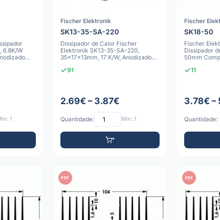
Fischer Elektronik
Fischer Elek
SK13-35-SA-220
SK18-50
ssipador
Dissipador de Calor Fischer
Fischer Elek
, 6.8K/W
Elektronik SK13-35-SA-220,
Dissipador d
Anodizado
35x17x13mm, 17 K/W, Anodizado
50mm Compri
Preto
Anodizado P
91
11
2.69€ – 3.87€
3.78€ – 
ín: 1
Quantidade:
Mín: 1
Quantidade:
PDF
PDF