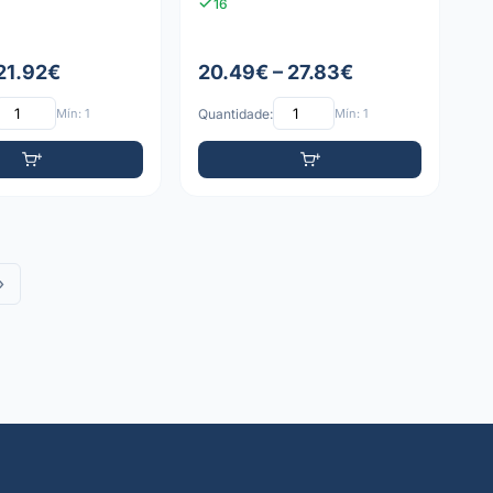
16
 21.92€
20.49€ – 27.83€
Mín: 1
Quantidade:
Mín: 1
»