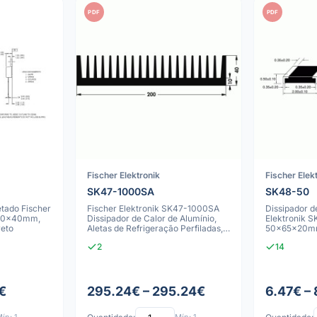
PDF
PDF
Fischer Elektronik
Fischer Elek
SK47-1000SA
SK48-50
etado Fischer
Fischer Elektronik SK47-1000SA
Dissipador d
00x40mm,
Dissipador de Calor de Alumínio,
Elektronik 
reto
Aletas de Refrigeração Perfiladas,
50x65x20mm,
0
3, Anodizado
2
14
€
295.24€ – 295.24€
6.47€ – 