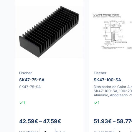
Fischer
Fischer
SK47-75-SA
SK47-100-SA
SK47-75-SA
Dissipador de Calor Al
SK47-100-SA, 100x2
Alumínio, Anodizado P
1
1
42.59€ – 47.59€
51.93€ – 58.77