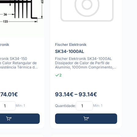
tronik
Fischer Elektronik
SK34-1000AL
tronik SK34-150
Fischer Elektronik SK34-1000AL
e Calor Retangular de
Dissipador de Calor de Perfil de
esistência Térmica de
Alumínio, 1000mm Comprimento,
0.8 K/
2
 74.01€
93.14€ – 93.14€
Mín: 1
Quantidade:
Mín: 1