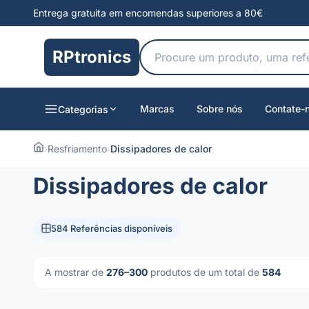
Entrega gratuita em encomendas superiores a 80€
RPtronics
Marcas
Sobre nós
Contate-
Categorias
›
Resfriamento
›
Dissipadores de calor
Dissipadores de calor
584 Referências disponíveis
A mostrar de
276–300
produtos de um total de
584