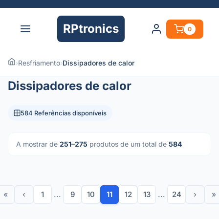
RPtronics
0
›
Resfriamento
›
Dissipadores de calor
Dissipadores de calor
584 Referências disponíveis
A mostrar de
251–275
produtos de um total de
584
«
‹
1
...
9
10
11
12
13
...
24
›
»