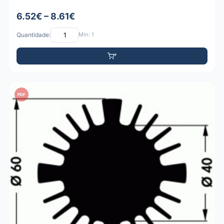
6.52€ – 8.61€
Quantidade:
Mín: 1
PDF