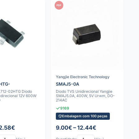
PDF
Yangjie Electronic Technology
HTG-
SMAJ5-0A
SM712-02HTG Diodo
Diodo TVS Unidirecional Yangjie
idirecional 12V 600W
SMAJ5.0A, 400W, 5V Urwm, DO-
D
214AC
9169
Embalagem com 100 peças
 2.58€
9.00€ – 12.44€