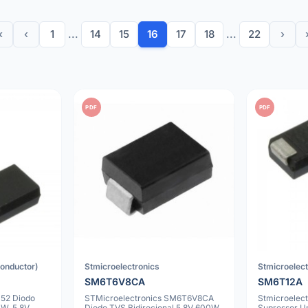
«
‹
1
...
14
15
16
17
18
...
22
›
PDF
PDF
onductor)
Stmicroelectronics
Stmicroelec
SM6T6V8CA
SM6T12A
52 Diodo
STMicroelectronics SM6T6V8CA
Stmicroelec
0W, 5.8V
Diodo TVS Bidirecional 5.8V 600W
Supressor Un