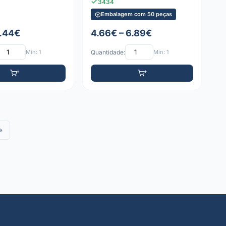
3434
Embalagem com 50 peças
0.44€
4.66€ – 6.89€
Mín: 1
Quantidade:
Mín: 1
»