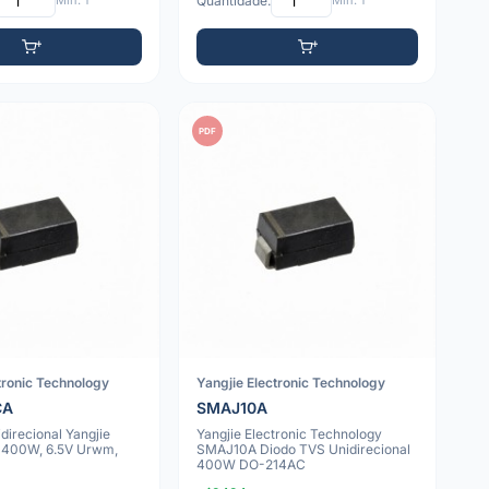
Mín: 1
Quantidade:
Mín: 1
PDF
tronic Technology
Yangjie Electronic Technology
CA
SMAJ10A
direcional Yangjie
Yangjie Electronic Technology
 400W, 6.5V Urwm,
SMAJ10A Diodo TVS Unidirecional
400W DO-214AC