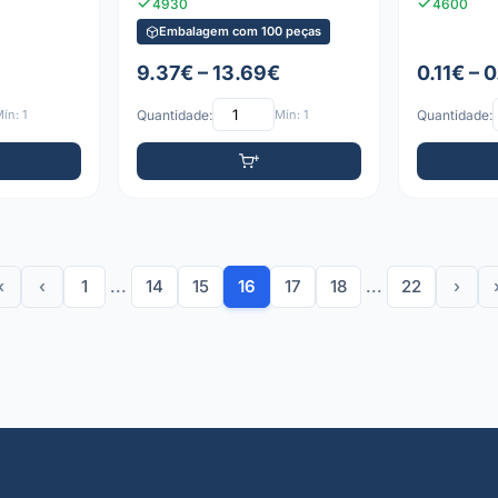
4930
4600
Embalagem com 100 peças
9.37€ – 13.69€
0.11€ – 
ín: 1
Quantidade:
Mín: 1
Quantidade:
«
‹
1
...
14
15
16
17
18
...
22
›