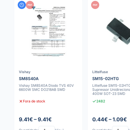
PDF
PDF
Vishay
Littelfuse
SM8S40A
SM15-02HTG
Vishay SM8S40A Diodo TVS 40V
Littelfuse SM15-02HT
6600W SMC DO218AB SMD
Supressor Unidireciona
400W SOT-23 SMD
Fora de stock
2482
9.41€ – 9.41€
0.44€ – 1.09€