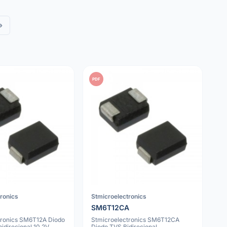
»
PDF
tronics
Stmicroelectronics
SM6T12CA
tronics SM6T12A Diodo
Stmicroelectronics SM6T12CA
idirecional 10.2V
Diodo TVS Bidirecional,