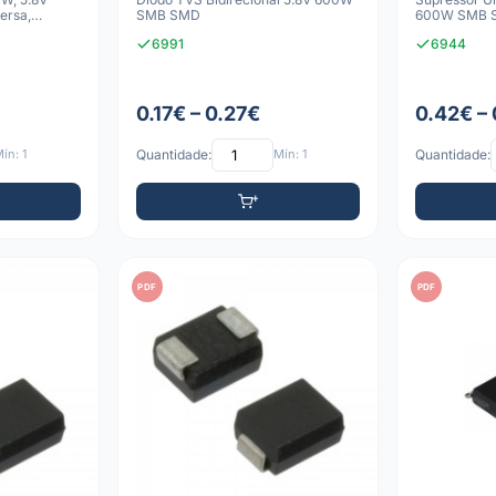
ersa,
SMB SMD
600W SMB 
6991
6944
0.17€ – 0.27€
0.42€ –
ín: 1
Quantidade:
Mín: 1
Quantidade:
PDF
PDF