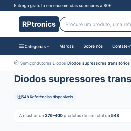
Entrega gratuita em encomendas superiores a 80€
RPtronics
Marcas
Sobre nós
Contate-
Categorias
›
Semicondutores
›
Diodos
›
Diodos supressores transitórios
Diodos supressores trans
548 Referências disponíveis
A mostrar de
376–400
produtos de um total de
548