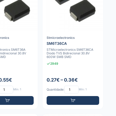
tronics
Stmicroelectronics
SM6T36CA
tronics SM6T36A
STMicroelectronics SM6T36CA
idirecional 30.8V
Diodo TVS Bidirecional 30.8V
SMD
600W SMB SMD
2949
 0.55€
0.27€ – 0.36€
Mín: 1
Quantidade:
Mín: 1