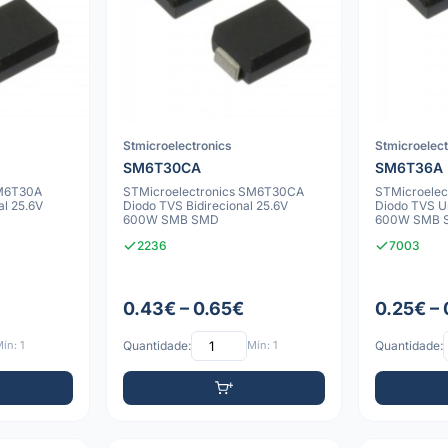
Stmicroelectronics
Stmicroelec
SM6T30CA
SM6T36A
SM6T30A
STMicroelectronics SM6T30CA
STMicroelec
al 25.6V
Diodo TVS Bidirecional 25.6V
Diodo TVS Un
600W SMB SMD
600W SMB 
2236
7003
0.43€ – 0.65€
0.25€ –
ín: 1
Quantidade:
Mín: 1
Quantidade: