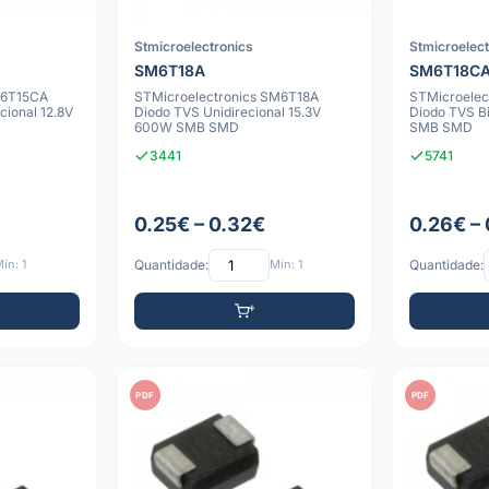
Stmicroelectronics
Stmicroelec
SM6T18A
SM6T18C
M6T15CA
STMicroelectronics SM6T18A
STMicroelec
cional 12.8V
Diodo TVS Unidirecional 15.3V
Diodo TVS B
600W SMB SMD
SMB SMD
3441
5741
0.25€ – 0.32€
0.26€ –
ín: 1
Quantidade:
Mín: 1
Quantidade:
PDF
PDF