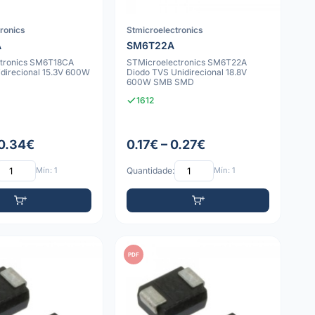
tronics
Stmicroelectronics
A
SM6T22A
tronics SM6T18CA
STMicroelectronics SM6T22A
idirecional 15.3V 600W
Diodo TVS Unidirecional 18.8V
600W SMB SMD
1612
 0.34€
0.17€ – 0.27€
Mín: 1
Quantidade:
Mín: 1
PDF