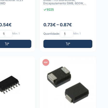
SMD
Encapsulamento SMB, 600W,
Montagem em Superfície
9225
 0.54€
0.73€ – 0.87€
Mín: 1
Quantidade:
Mín: 1
PDF