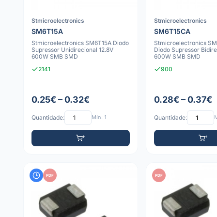
Stmicroelectronics
Stmicroelectronics
SM6T15A
SM6T15CA
Stmicroelectronics SM6T15A Diodo
Stmicroelectronics S
Supressor Unidirecional 12.8V
Diodo Supressor Bidire
600W SMB SMD
600W SMB SMD
2141
900
0.25€ – 0.32€
0.28€ – 0.37€
Quantidade:
Mín: 1
Quantidade:
M
PDF
PDF