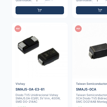
Quantidade:
Mín: 1
Quantidade:
M
PDF
PDF
Vishay
Taiwan Semiconducto
SMAJ5-0A-E3-61
SMAJ5-0CA
Diodo TVS Unidirecional Vishay
Taiwan Semiconducto
SMAJ5.0A-E3/61, 5V Vrm, 400W,
0CA Diodo TVS Bidire
SMD DO-214AC
SMC DO214AB Monta
Superfície