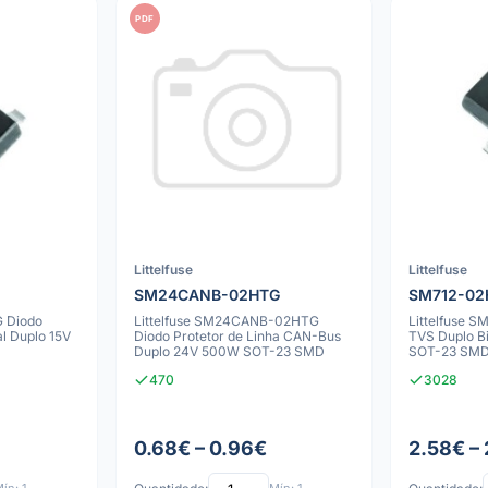
PDF
Littelfuse
Littelfuse
SM24CANB-02HTG
SM712-02
G Diodo
Littelfuse SM24CANB-02HTG
Littelfuse 
l Duplo 15V
Diodo Protetor de Linha CAN-Bus
TVS Duplo B
Duplo 24V 500W SOT-23 SMD
SOT-23 SM
470
3028
0.68€ – 0.96€
2.58€ –