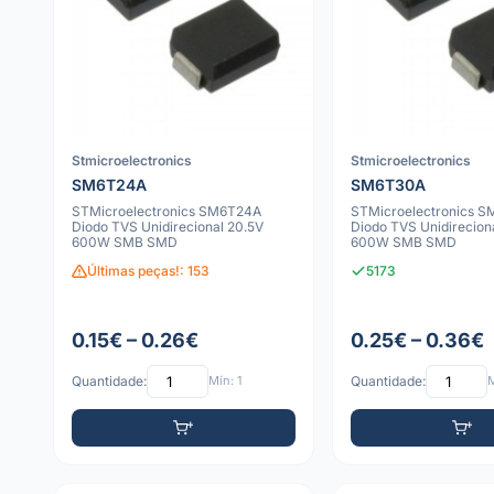
Stmicroelectronics
Stmicroelectronics
SM6T24A
SM6T30A
STMicroelectronics SM6T24A
STMicroelectronics 
Diodo TVS Unidirecional 20.5V
Diodo TVS Unidirecion
600W SMB SMD
600W SMB SMD
Últimas peças!: 153
5173
0.15€ – 0.26€
0.25€ – 0.36€
Quantidade:
Mín: 1
Quantidade:
M