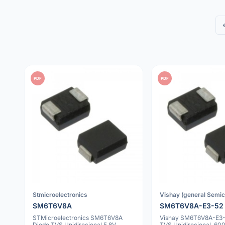
PDF
PDF
Stmicroelectronics
Vishay (general Semic
SM6T6V8A
SM6T6V8A-E3-52
STMicroelectronics SM6T6V8A
Vishay SM6T6V8A-E3-
Diodo TVS Unidirecional 5.8V
TVS Unidirecional, 60