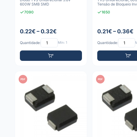
600W SMB SMD
Tensão de Bloqueio Inv
Encapsulamento
7090
1650
0.22€ – 0.32€
0.21€ – 0.36€
Quantidade:
Mín: 1
Quantidade:
M
PDF
PDF