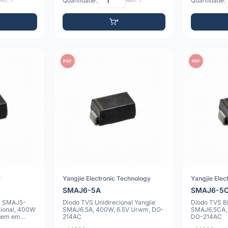
ín: 1
Quantidade:
Mín: 1
Quantidade:
PDF
PDF
r
Yangjie Electronic Technology
Yangjie Elec
SMAJ6-5A
SMAJ6-5
r SMAJ5-
Diodo TVS Unidirecional Yangjie
Diodo TVS Bi
cional, 400W
SMAJ6.5A, 400W, 6.5V Urwm, DO-
SMAJ6.5CA,
gem em
214AC
DO-214AC