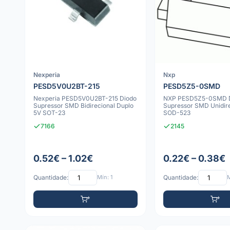
Nexperia
Nxp
PESD5V0U2BT-215
PESD5Z5-0SMD
Nexperia PESD5V0U2BT-215 Diodo
NXP PESD5Z5-0SMD 
Supressor SMD Bidirecional Duplo
Supressor SMD Unidire
5V SOT-23
SOD-523
7166
2145
0.52€ – 1.02€
0.22€ – 0.38€
Quantidade:
Mín: 1
Quantidade:
M