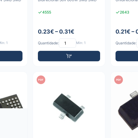
4555
2643
0.23€ – 0.31€
0.21€ –
ín: 1
Quantidade:
Mín: 1
Quantidade:
PDF
PDF