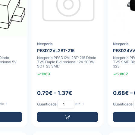
Nexperia
Nexperia
PESD12VL2BT-215
PESD24V
Diodo
Nexperia PESD12VL2BT-215 Diodo
Nexperia P
cional 5V
TVS Duplo Bidirecional 12V 200W
TVS SMD Bid
SOT-23 SMD
323
1069
21802
0.79€ – 1.37€
0.68€ –
ín: 1
Quantidade:
Mín: 1
Quantidade: