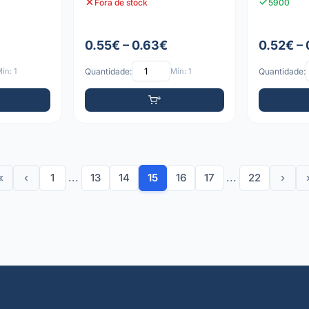
Fora de stock
5900
0.55€ – 0.63€
0.52€ –
ín: 1
Quantidade:
Mín: 1
Quantidade:
«
‹
1
...
13
14
15
16
17
...
22
›