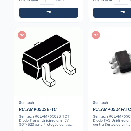
Quantidade:
Mín: 1
Quantidade:
M
PDF
PDF
Semtech
Semtech
RCLAMP0502B-TCT
RCLAMP0504FATC
Semtech RCLAMP0502B-TCT
Semtech RCLAMP050
Diodo Transil Unidirecional 5V
Diodo TVS Unidirecion
SOT-523 para Proteção contra
contra Surtos de Linh
Surtos em Linha
5V, SC-70/