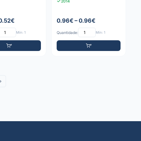
2014
 0.52€
0.96€ – 0.96€
Mín: 1
Quantidade:
Mín: 1
»