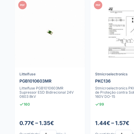
PDF
PDF
Littelfuse
Stmicroelectronics
PGB1010603MR
PKC136
Littelfuse PGB1010603MR
Stmicroelectronics PK
Supressor ESD Bidirecional 24V
de Proteção contra So
0603 8kV
160V DO-15
160
99
0.77€ – 1.35€
1.44€ – 1.57€