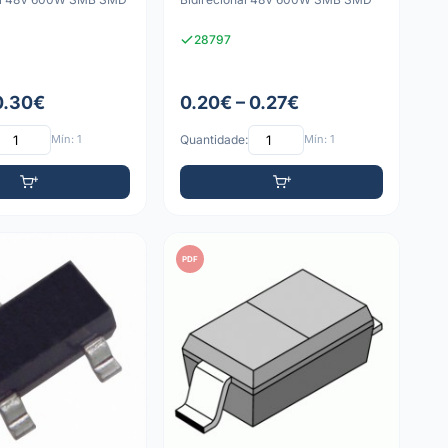
28797
 0.30€
0.20€ – 0.27€
Mín: 1
Quantidade:
Mín: 1
PDF