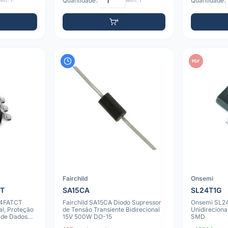
ín: 1
Quantidade:
Mín: 1
Quantidade:
PDF
Fairchild
Onsemi
T
SA15CA
SL24T1G
4FATCT
Fairchild SA15CA Diodo Supressor
Onsemi SL24
al, Proteção
de Tensão Transiente Bidirecional
Unidirecion
a de Dados
15V 500W DO-15
SMD