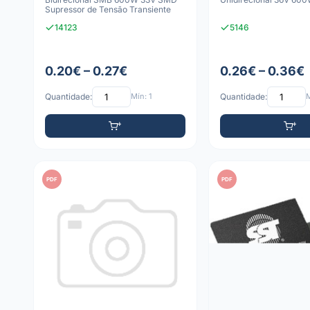
Supressor de Tensão Transiente
14123
5146
0.20€ – 0.27€
0.26€ – 0.36€
Quantidade:
Mín: 1
Quantidade:
M
PDF
PDF