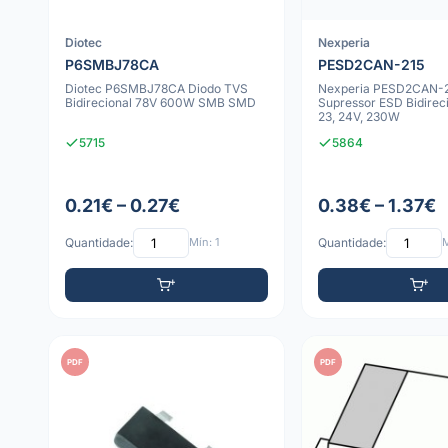
Diotec
Nexperia
P6SMBJ78CA
PESD2CAN-215
Diotec P6SMBJ78CA Diodo TVS
Nexperia PESD2CAN-
Bidirecional 78V 600W SMB SMD
Supressor ESD Bidirec
23, 24V, 230W
5715
5864
0.21€ – 0.27€
0.38€ – 1.37€
Quantidade:
Mín: 1
Quantidade:
M
PDF
PDF