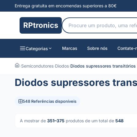
Entrega gratuita em encomendas superiores a 80€
RPtronics
Marcas
Sobre nós
Contate-
Categorias
›
Semicondutores
›
Diodos
›
Diodos supressores transitórios
Diodos supressores trans
548 Referências disponíveis
A mostrar de
351–375
produtos de um total de
548