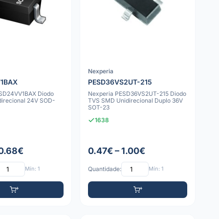
Nexperia
V1BAX
PESD36VS2UT-215
ESD24VV1BAX Diodo
Nexperia PESD36VS2UT-215 Diodo
irecional 24V SOD-
TVS SMD Unidirecional Duplo 36V
SOT-23
1638
 0.68€
0.47€ – 1.00€
Mín: 1
Quantidade:
Mín: 1