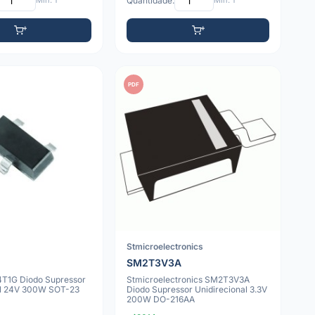
Mín: 1
Quantidade:
Mín: 1
PDF
Stmicroelectronics
SM2T3V3A
T1G Diodo Supressor
Stmicroelectronics SM2T3V3A
al 24V 300W SOT-23
Diodo Supressor Unidirecional 3.3V
200W DO-216AA