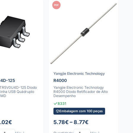
PDF
Yangjie Electronic Technology
4D-125
R4000
RTR5V0U4D-125 Diodo
Yangjie Electronic Technology
 Linha USB Quádruplo
R4000 Diodo Retificador de Alto
SMD
Desempenho
8331
Embalagem com 100 peças
1.02€
5.78€ – 8.77€