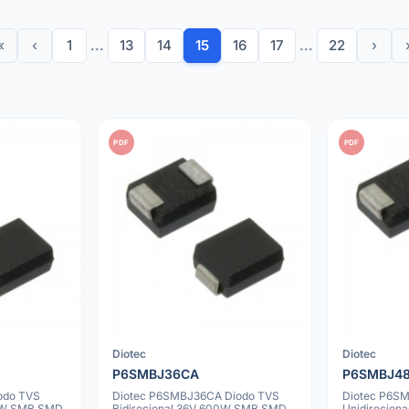
«
‹
1
...
13
14
15
16
17
...
22
›
PDF
PDF
Diotec
Diotec
P6SMBJ36CA
P6SMBJ4
odo TVS
Diotec P6SMBJ36CA Diodo TVS
Diotec P6S
00W SMB SMD
Bidirecional 36V 600W SMB SMD
Unidirecio