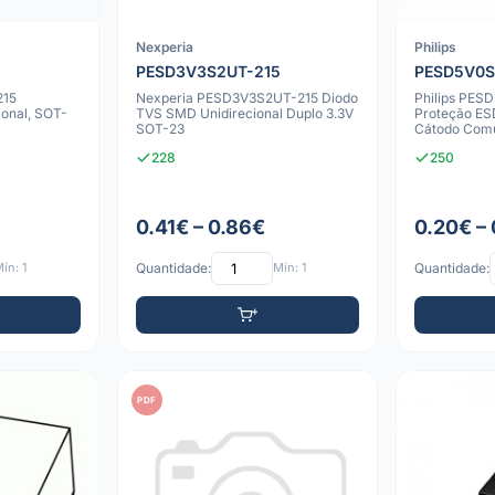
Nexperia
Philips
PESD3V3S2UT-215
PESD5V0S
215
Nexperia PESD3V3S2UT-215 Diodo
Philips PES
ional, SOT-
TVS SMD Unidirecional Duplo 3.3V
Proteção ESD
SOT-23
Cátodo Com
228
250
0.41€ – 0.86€
0.20€ –
ín: 1
Quantidade:
Mín: 1
Quantidade:
PDF