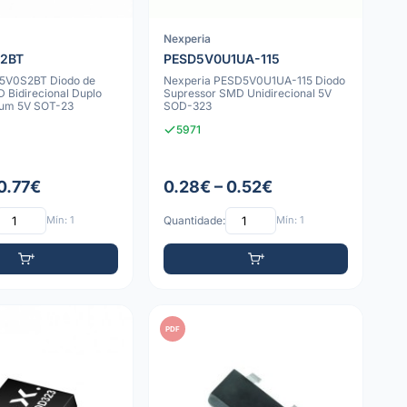
Nexperia
2BT
PESD5V0U1UA-115
D5V0S2BT Diodo de
Nexperia PESD5V0U1UA-115 Diodo
 Bidirecional Duplo
Supressor SMD Unidirecional 5V
um 5V SOT-23
SOD-323
5971
 0.77€
0.28€ – 0.52€
Mín: 1
Quantidade:
Mín: 1
PDF