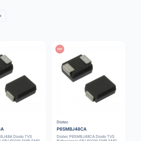
»
PDF
Diotec
8A
P6SMBJ48CA
MBJ48A Diodo TVS
Diotec P6SMBJ48CA Diodo TVS
nal 48V 600W SMB SMD
Bidirecional 48V 600W SMB SMD