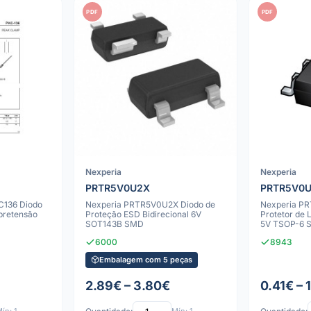
PDF
PDF
Nexperia
Nexperia
PRTR5V0U2X
PRTR5V0U
C136 Diodo
Nexperia PRTR5V0U2X Diodo de
Nexperia P
bretensão
Proteção ESD Bidirecional 6V
Protetor de
SOT143B SMD
5V TSOP-6 
6000
8943
Embalagem com 5 peças
2.89€ – 3.80€
0.41€ – 