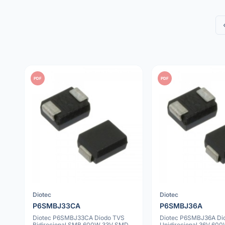
PDF
PDF
Diotec
Diotec
P6SMBJ33CA
P6SMBJ36A
Diotec P6SMBJ33CA Diodo TVS
Diotec P6SMBJ36A Di
Bidirecional SMB 600W 33V SMD
Unidirecional 36V 6