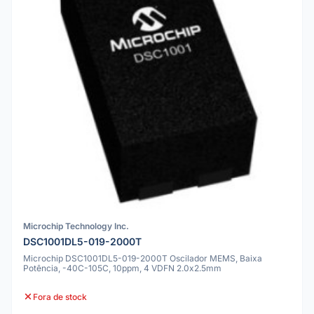
Microchip Technology Inc.
DSC1001DL5-019-2000T
Microchip DSC1001DL5-019-2000T Oscilador MEMS, Baixa
Potência, -40C-105C, 10ppm, 4 VDFN 2.0x2.5mm
Fora de stock