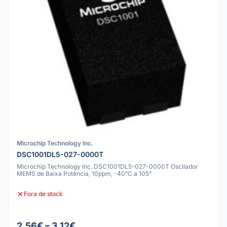
Microchip Technology Inc.
DSC1001DL5-027-0000T
Microchip Technology Inc. DSC1001DL5-027-0000T Oscilador
MEMS de Baixa Potência, 10ppm, -40°C a 105°
Fora de stock
2.56€ – 3.12€