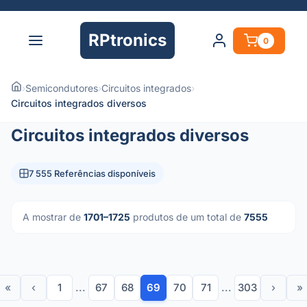
RPtronics
0
›
Semicondutores
›
Circuitos integrados
›
Circuitos integrados diversos
Circuitos integrados diversos
7 555 Referências disponíveis
A mostrar de
1701–1725
produtos de um total de
7555
«
‹
1
...
67
68
69
70
71
...
303
›
»