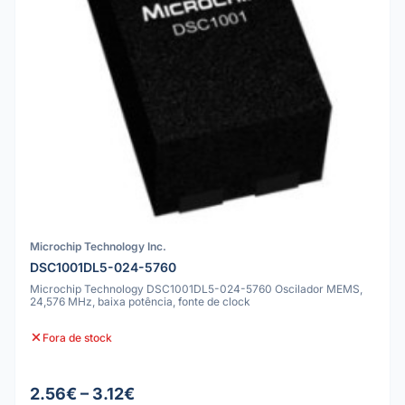
Microchip Technology Inc.
DSC1001DL5-024-5760
Microchip Technology DSC1001DL5-024-5760 Oscilador MEMS,
24,576 MHz, baixa potência, fonte de clock
Fora de stock
2.56€ – 3.12€