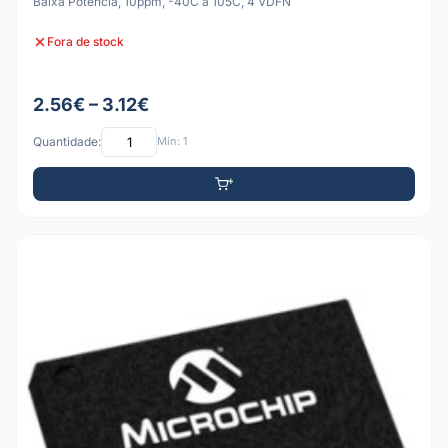
Baixa Potência, 10ppm, -40C a 105C, 4 VDFN
Fora de stock
2.56€ – 3.12€
Quantidade:
Mín: 1