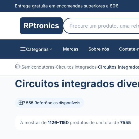
Entrega gratuita em encomendas superiores a 80€
RPtronics
Marcas
Sobre nós
Contate-
Categorias
›
Semicondutores
›
Circuitos integrados
›
Circuitos integrado
Circuitos integrados dive
7 555 Referências disponíveis
A mostrar de
1126–1150
produtos de um total de
7555