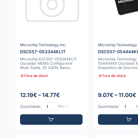
Microchip Technology Inc.
Microchip Technology 
DSC557-053344KL1T
DSC557-054444KI
Microchip DSC557-053344KL1T
Microchip Technology
Oscilador MEMS Configurável
054444KI1 Oscilador
Multi-Saída, 20 VQFN, Baixa
Dispositivo de Sincron
Potência, 50ppm
Precisão
Fora de stock
Fora de stock
12.19€ – 14.77€
9.07€ – 11.00€
Quantidade:
Mín: 1
Quantidade:
M