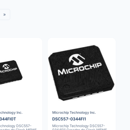
»
chnology Inc.
Microchip Technology Inc.
344FI0T
DSC557-0344FI1
echnology DSC557-
Microchip Technology DSC557-
erador de Clock MEMS
0344FI1 Gerador de Clock MEMS