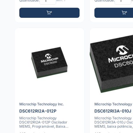
Quantidade:
Mín: 1
Quantidade:
M
Microchip Technology Inc.
Microchip Technology 
DSC612RI2A-012P
DSC612RI3A-010J
Microchip Technology
Microchip Technology
DSC612RI2A-012P Oscilador
DSC612RI3A-010J Osci
MEMS, Programável, Baixa
MEMS, baixa potência,
Potência, Frequência 12 MHz
clock programável