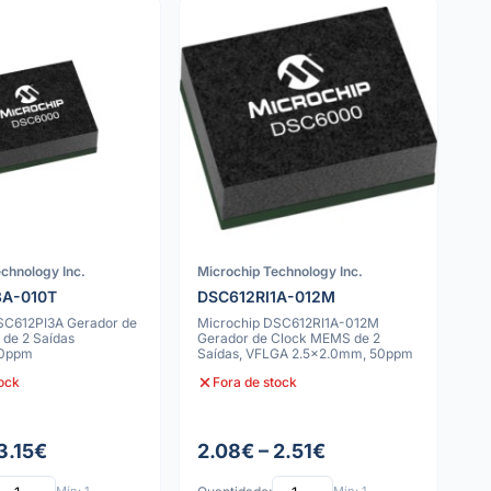
chnology Inc.
Microchip Technology Inc.
3A-010T
DSC612RI1A-012M
SC612PI3A Gerador de
Microchip DSC612RI1A-012M
de 2 Saídas
Gerador de Clock MEMS de 2
20ppm
Saídas, VFLGA 2.5x2.0mm, 50ppm
tock
Fora de stock
3.15€
2.08€ – 2.51€