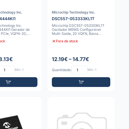
chnology Inc.
Microchip Technology Inc.
4444KI1
DSC557-053333KL1T
chnology Inc.
Microchip DSC557-053333KL1T
44KI1 Gerador de
Oscilador MEMS Configurável
 PCIe, VQFN-20,
Multi-Saída, 20 VQFN, Baixa
C, 50 ppm
Potência, 50ppm
tock
Fora de stock
8.13€
12.19€ – 14.77€
Mín: 1
Quantidade:
Mín: 1