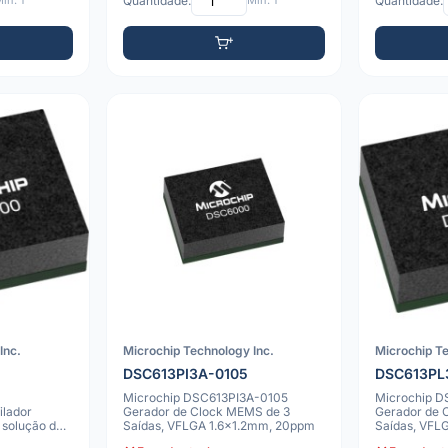
ín: 1
Quantidade:
Mín: 1
Quantidade:
Inc.
Microchip Technology Inc.
Microchip Te
DSC613PI3A-0105
DSC613PL
Microchip DSC613PI3A-0105
Microchip 
lador
Gerador de Clock MEMS de 3
Gerador de 
 solução de
Saídas, VFLGA 1.6x1.2mm, 20ppm
Saídas, VFL
-40 a 105°C