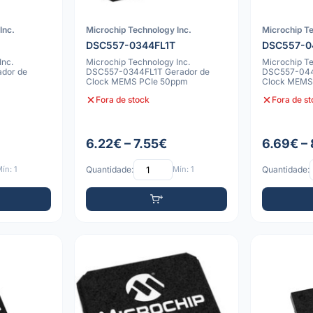
Inc.
Microchip Technology Inc.
Microchip Te
DSC557-0344FL1T
DSC557-0
Inc.
Microchip Technology Inc.
Microchip Te
dor de
DSC557-0344FL1T Gerador de
DSC557-044
Clock MEMS PCIe 50ppm
Clock MEMS
 -40°C a 10
-40°C a 85°
Fora de stock
Fora de s
6.22€ – 7.55€
6.69€ – 
ín: 1
Quantidade:
Mín: 1
Quantidade: