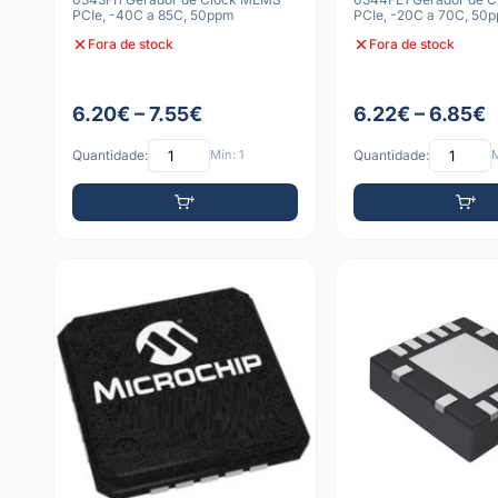
PCIe, -40C a 85C, 50ppm
PCIe, -20C a 70C, 50
Fora de stock
Fora de stock
6.20€ – 7.55€
6.22€ – 6.85€
Quantidade:
Mín: 1
Quantidade:
M