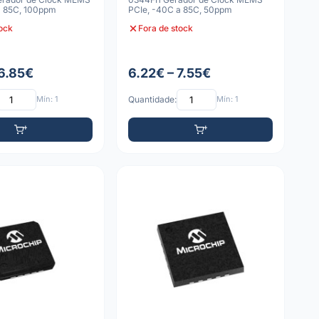
a 85C, 100ppm
PCIe, -40C a 85C, 50ppm
tock
Fora de stock
 6.85€
6.22€ – 7.55€
Mín: 1
Quantidade:
Mín: 1