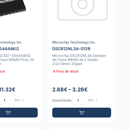
chnology Inc.
Microchip Technology Inc.
54444KI2
DSC612NL3A-012R
DSC557-054444KI2
Microchip DSC612NL3A Gerador
Clock MEMS PCIe, 20
de Clock MEMS de 2 Saídas
m
2.0x1.6mm 20ppm
tock
Fora de stock
11.32€
2.68€ – 3.26€
Mín: 1
Quantidade:
Mín: 1