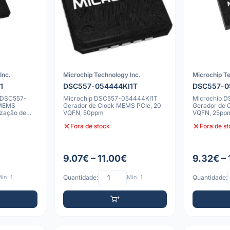
Inc.
Microchip Technology Inc.
Microchip Te
1
DSC557-054444KI1T
DSC557-0
 DSC557-
Microchip DSC557-054444KI1T
Microchip 
 MEMS
Gerador de Clock MEMS PCIe, 20
Gerador de 
ização de
VQFN, 50ppm
VQFN, 25pp
Fora de stock
Fora de s
9.07€ – 11.00€
9.32€ – 
ín: 1
Quantidade:
Mín: 1
Quantidade: