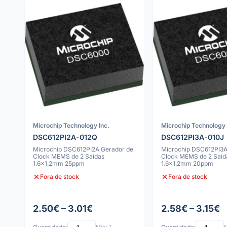
Microchip Technology Inc.
Microchip Technology 
DSC612PI2A-012Q
DSC612PI3A-010J
Microchip DSC612PI2A Gerador de
Microchip DSC612PI3A
Clock MEMS de 2 Saídas
Clock MEMS de 2 Saíd
1.6x1.2mm 25ppm
1.6x1.2mm 20ppm
Fora de stock
Fora de stock
2.50€ – 3.01€
2.58€ – 3.15€