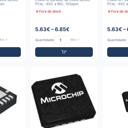
ppm
PCIe, -40C a 85C, 100ppm
PCIe, -40C 
Fora de stock
Fora de s
5.63€ – 6.85€
5.63€ –
ín: 1
Quantidade:
Mín: 1
Quantidade: