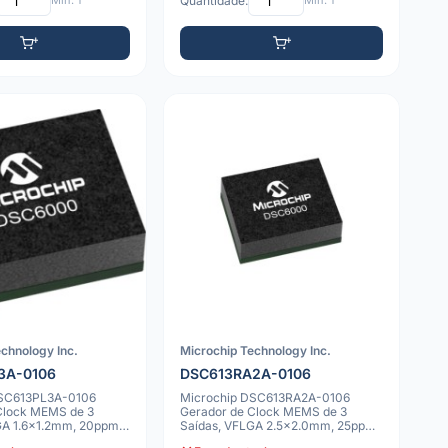
Mín: 1
Quantidade:
Mín: 1
chnology Inc.
Microchip Technology Inc.
3A-0106
DSC613RA2A-0106
DSC613PL3A-0106
Microchip DSC613RA2A-0106
Clock MEMS de 3
Gerador de Clock MEMS de 3
GA 1.6x1.2mm, 20ppm,
Saídas, VFLGA 2.5x2.0mm, 25ppm,
-40 a 125°C