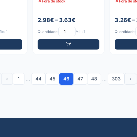
Fora de stock
Fora de s
2.98€ – 3.63€
3.26€ –
ín: 1
Quantidade:
Mín: 1
Quantidade:
‹
1
...
44
45
46
47
48
...
303
›