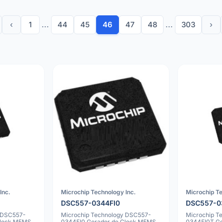
‹
1
...
44
45
46
47
48
...
303
›
Inc.
Microchip Technology Inc.
Microchip Te
DSC557-0344FI0
DSC557-0
 DSC557-
Microchip Technology DSC557-
Microchip T
Clock MEMS
0344FI0 Gerador de Clock MEMS
0344FI0T G