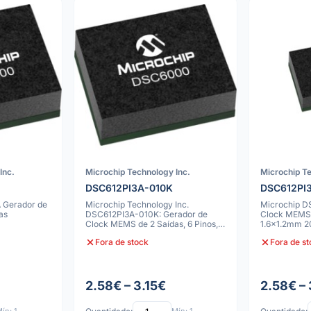
Inc.
Microchip Technology Inc.
Microchip Te
DSC612PI3A-010K
DSC612PI
 Gerador de
Microchip Technology Inc.
Microchip D
as
DSC612PI3A-010K: Gerador de
Clock MEMS 
Clock MEMS de 2 Saídas, 6 Pinos,
1.6x1.2mm 
20ppm, 1.6x1.
Fora de stock
Fora de s
2.58€ – 3.15€
2.58€ – 