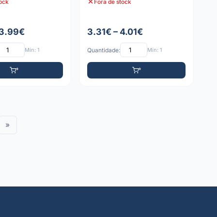
tock
Fora de stock
 3.99€
3.31€ – 4.01€
Mín: 1
Quantidade:
Mín: 1
»