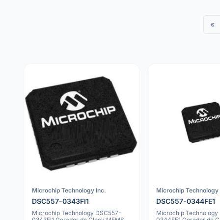
«
Microchip Technology Inc.
Microchip Technology 
DSC557-0343FI1
DSC557-0344FE1
Microchip Technology DSC557-
Microchip Technology
0343FI1 Gerador de Clock MEMS
0344FE1 Gerador de 