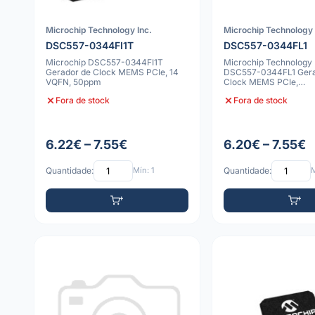
Microchip Technology Inc.
Microchip Technology 
DSC557-0344FI1T
DSC557-0344FL1
Microchip DSC557-0344FI1T
Microchip Technology 
Gerador de Clock MEMS PCIe, 14
DSC557-0344FL1 Gera
VQFN, 50ppm
Clock MEMS PCIe,
Encapsulamento VQFN,
Fora de stock
Fora de stock
6.22€ – 7.55€
6.20€ – 7.55€
Quantidade:
Mín: 1
Quantidade:
M