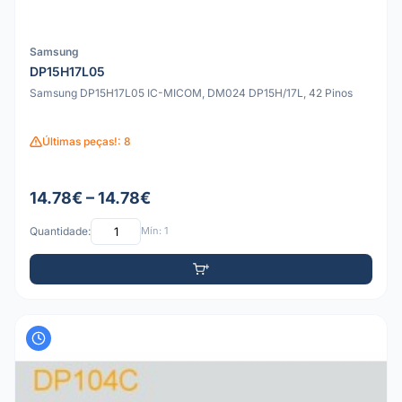
Samsung
DP15H17L05
Samsung DP15H17L05 IC-MICOM, DM024 DP15H/17L, 42 Pinos
Últimas peças!: 8
14.78€ – 14.78€
Quantidade:
Mín: 1