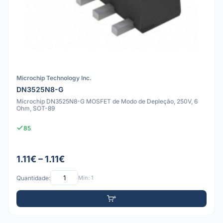
Microchip Technology Inc.
DN3525N8-G
Microchip DN3525N8-G MOSFET de Modo de Depleção, 250V, 6
Ohm, SOT-89
85
1.11€ – 1.11€
Quantidade:
Mín: 1