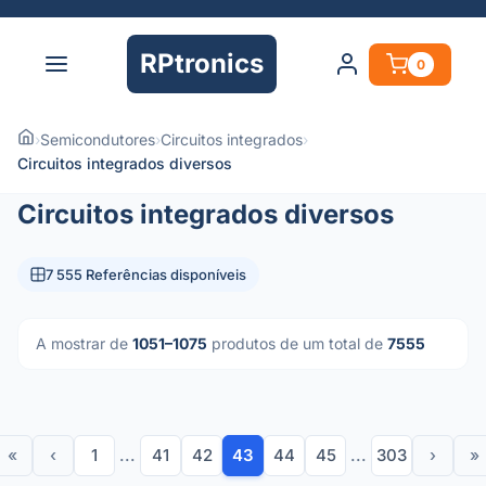
RPtronics
0
›
Semicondutores
›
Circuitos integrados
›
Circuitos integrados diversos
Circuitos integrados diversos
7 555 Referências disponíveis
A mostrar de
1051–1075
produtos de um total de
7555
«
‹
1
...
41
42
43
44
45
...
303
›
»