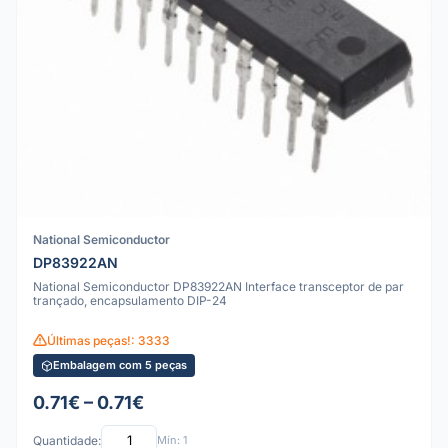
National Semiconductor
DP83922AN
National Semiconductor DP83922AN Interface transceptor de par
trançado, encapsulamento DIP-24
Últimas peças!: 3333
Embalagem com 5 peças
0.71€ – 0.71€
Quantidade:
Mín: 1