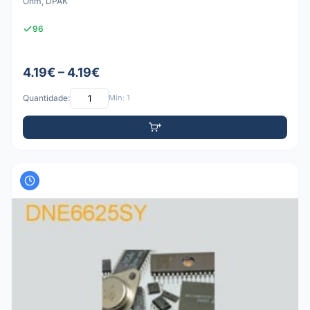
Ohm, DPAK
96
4.19€ – 4.19€
Quantidade:
Mín: 1