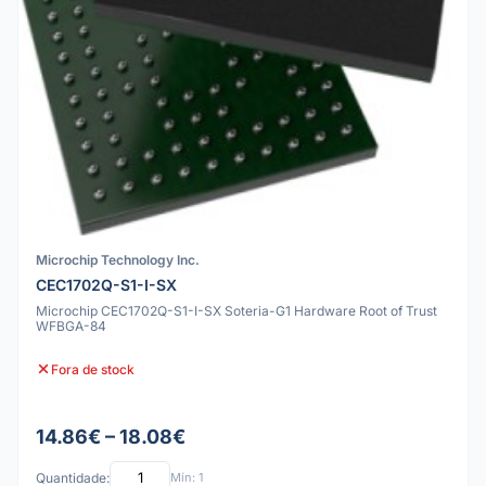
Microchip Technology Inc.
CEC1702Q-S1-I-SX
Microchip CEC1702Q-S1-I-SX Soteria-G1 Hardware Root of Trust
WFBGA-84
Fora de stock
14.86€ – 18.08€
Quantidade:
Mín: 1