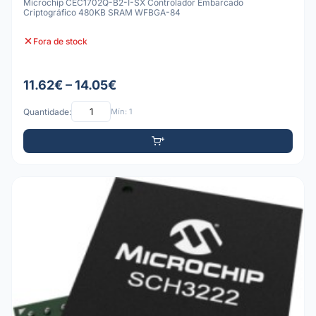
Microchip CEC1702Q-B2-I-SX Controlador Embarcado
Criptográfico 480KB SRAM WFBGA-84
Fora de stock
11.62€ – 14.05€
Quantidade:
Mín: 1