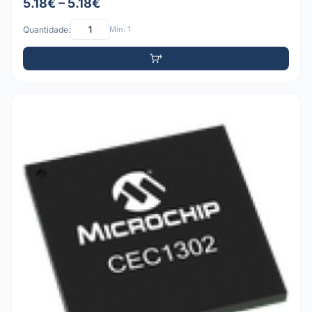
5.18€ – 5.18€
Quantidade:
Mín: 1