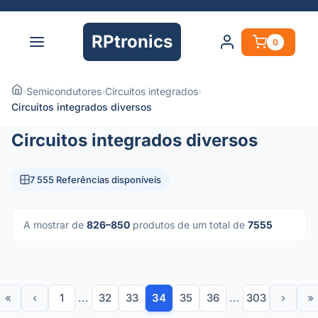
RPtronics
0
›
Semicondutores
›
Circuitos integrados
›
Circuitos integrados diversos
Circuitos integrados diversos
7 555 Referências disponíveis
A mostrar de
826–850
produtos de um total de
7555
«
‹
1
...
32
33
34
35
36
...
303
›
»