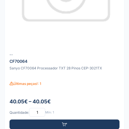
--
CF70064
Sanyo CF70064 Processador TXT 28 Pinos CEP-3021TX
Últimas peças!: 1
40.05€ – 40.05€
Quantidade:
Mín: 1