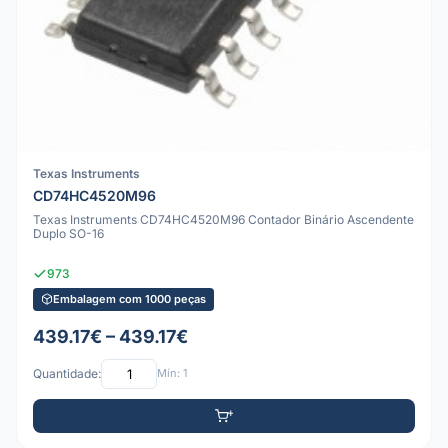
Texas Instruments
CD74HC4520M96
Texas Instruments CD74HC4520M96 Contador Binário Ascendente
Duplo SO-16
973
Embalagem com 1000 peças
439.17€ – 439.17€
Quantidade:
Mín: 1