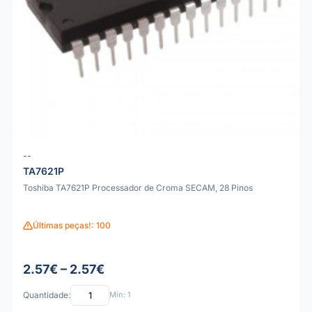
--
TA7621P
Toshiba TA7621P Processador de Croma SECAM, 28 Pinos
Últimas peças!: 100
2.57€ – 2.57€
Quantidade:
Mín: 1