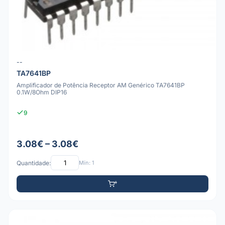
--
TA7641BP
Amplificador de Potência Receptor AM Genérico TA7641BP
0.1W/8Ohm DIP16
9
3.08€ – 3.08€
Quantidade:
Mín: 1