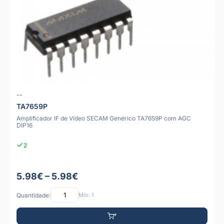
--
TA7659P
Amplificador IF de Vídeo SECAM Genérico TA7659P com AGC
DIP16
2
5.98€ – 5.98€
Quantidade:
Mín: 1