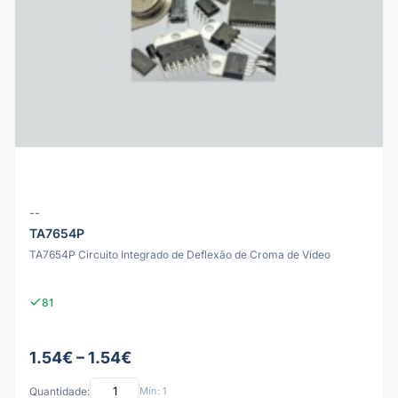
--
TA7654P
TA7654P Circuito Integrado de Deflexão de Croma de Vídeo
81
1.54€ – 1.54€
Quantidade:
Mín: 1