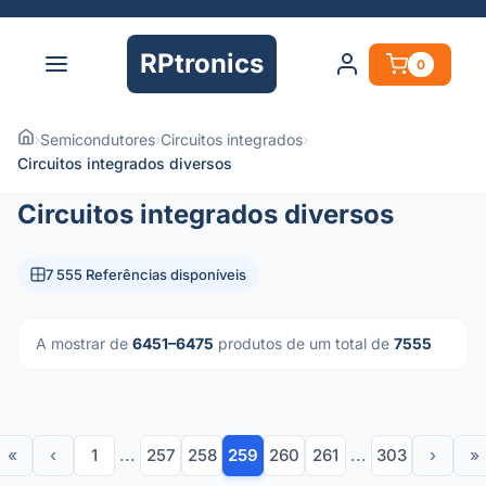
RPtronics
0
›
Semicondutores
›
Circuitos integrados
›
Circuitos integrados diversos
Circuitos integrados diversos
7 555 Referências disponíveis
A mostrar de
6451–6475
produtos de um total de
7555
«
‹
1
...
257
258
259
260
261
...
303
›
»