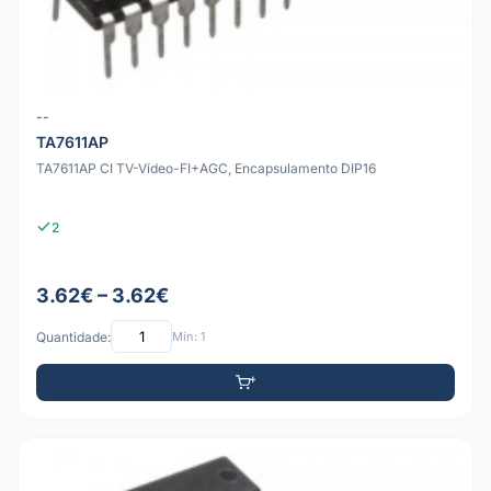
--
TA7611AP
TA7611AP CI TV-Vídeo-FI+AGC, Encapsulamento DIP16
2
3.62€ – 3.62€
Quantidade:
Mín: 1