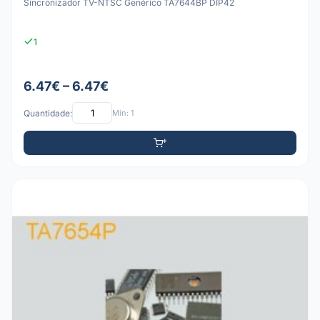
Sincronizador TV-NTSC Genérico TA7644BP DIP42
1
6.47€ – 6.47€
Quantidade:
Mín: 1