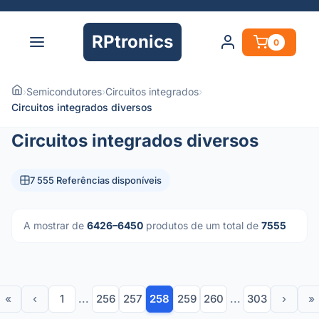
RPtronics
0
›
Semicondutores
›
Circuitos integrados
›
Circuitos integrados diversos
Circuitos integrados diversos
7 555 Referências disponíveis
A mostrar de
6426–6450
produtos de um total de
7555
«
‹
1
...
256
257
258
259
260
...
303
›
»