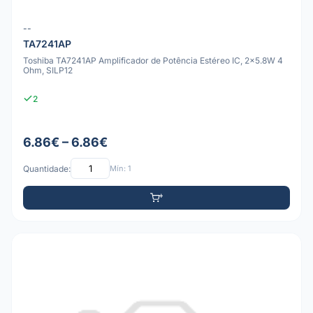
--
TA7241AP
Toshiba TA7241AP Amplificador de Potência Estéreo IC, 2x5.8W 4
Ohm, SILP12
2
6.86€ – 6.86€
Quantidade:
Mín: 1