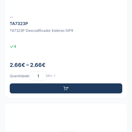
--
TA7323P
TA7323P Descodificador Estéreo SIP9
4
2.66€ – 2.66€
Quantidade:
Mín: 1