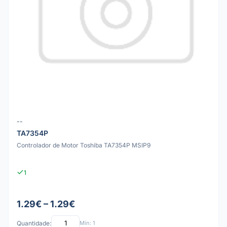
--
TA7354P
Controlador de Motor Toshiba TA7354P MSIP9
1
1.29€ – 1.29€
Quantidade:
Mín: 1