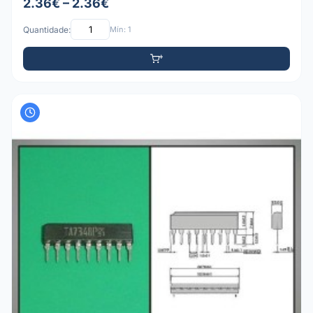
2.36€ – 2.36€
Quantidade:
Mín: 1