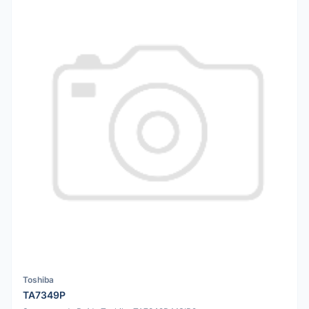
Toshiba
TA7349P