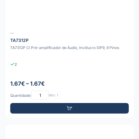
--
TA7312P
TA7312P CI Pré-amplificador de Áudio, Invólucro SIP9, 9 Pinos
2
1.67€ – 1.67€
Quantidade:
Mín: 1