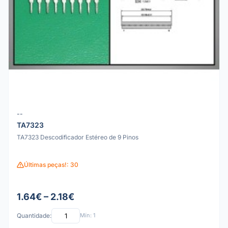
--
TA7323
TA7323 Descodificador Estéreo de 9 Pinos
Últimas peças!: 30
1.64€ – 2.18€
Quantidade:
Mín: 1