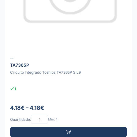
--
TA7365P
Circuito Integrado Toshiba TA7365P SIL9
1
4.18€ – 4.18€
Quantidade:
Mín: 1