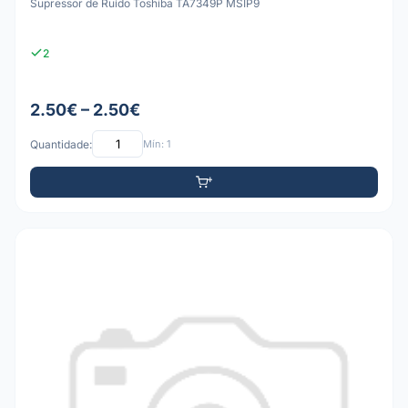
Supressor de Ruído Toshiba TA7349P MSIP9
2
2.50€ – 2.50€
Quantidade:
Mín: 1