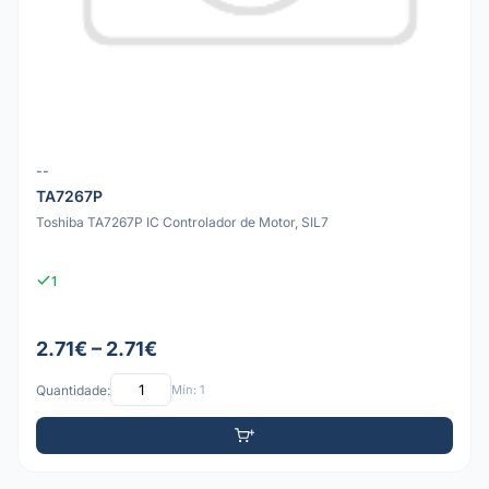
--
TA7267P
Toshiba TA7267P IC Controlador de Motor, SIL7
1
2.71€ – 2.71€
Quantidade:
Mín: 1