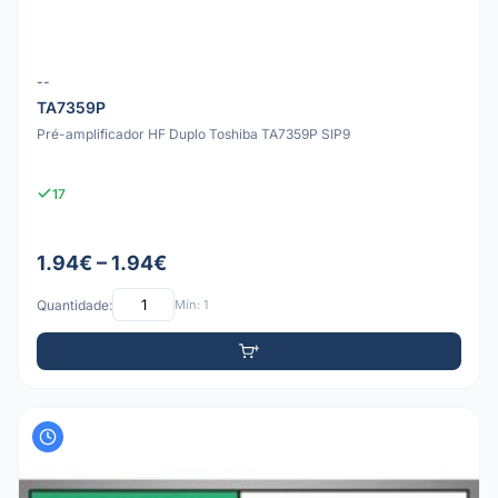
--
TA7359P
Pré-amplificador HF Duplo Toshiba TA7359P SIP9
17
1.94€ – 1.94€
Quantidade:
Mín: 1