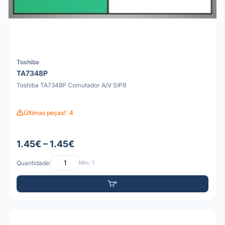
Toshiba
TA7348P
Toshiba TA7348P Comutador A/V SIP9
Últimas peças!: 4
1.45€ – 1.45€
Quantidade:
Mín: 1