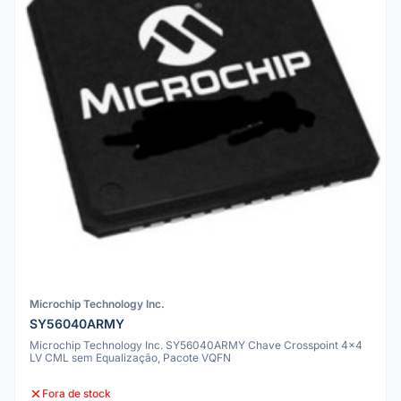
Microchip Technology Inc.
SY56040ARMY
Microchip Technology Inc. SY56040ARMY Chave Crosspoint 4x4
LV CML sem Equalização, Pacote VQFN
Fora de stock