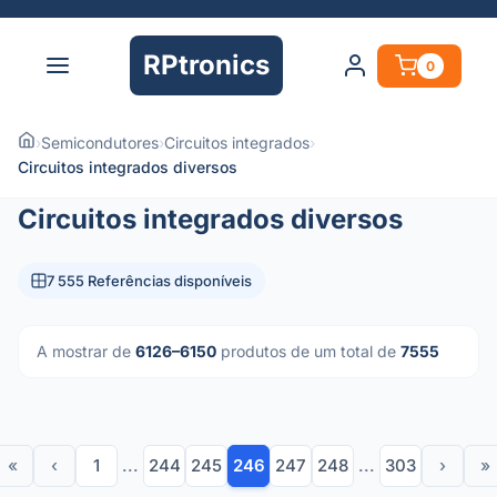
RPtronics
0
›
Semicondutores
›
Circuitos integrados
›
Circuitos integrados diversos
Circuitos integrados diversos
7 555 Referências disponíveis
A mostrar de
6126–6150
produtos de um total de
7555
«
‹
1
...
244
245
246
247
248
...
303
›
»