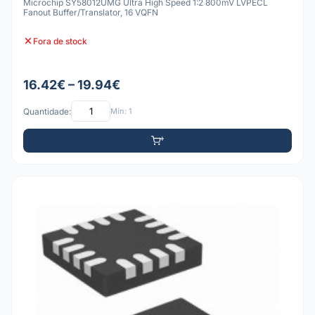
Microchip SY58012UMG Ultra High Speed 1:2 800mV LVPECL
Fanout Buffer/Translator, 16 VQFN
Fora de stock
16.42€ – 19.94€
Quantidade:
Mín: 1