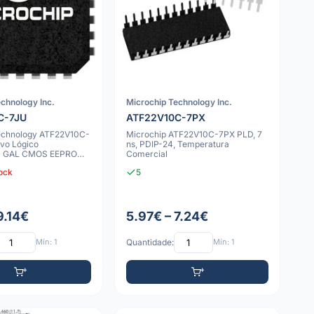
chnology Inc.
Microchip Technology Inc.
C-7JU
ATF22V10C-7PX
echnology ATF22V10C-
Microchip ATF22V10C-7PX PLD, 7
ivo Lógico
ns, PDIP-24, Temperatura
l GAL CMOS EEPROM
Comercial
cidade
tock
5
9.14€
5.97€ – 7.24€
Mín: 1
Quantidade:
Mín: 1