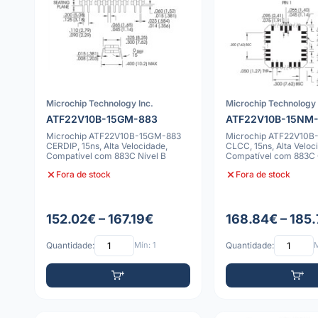
Microchip Technology Inc.
Microchip Technology 
ATF22V10B-15GM-883
ATF22V10B-15NM
Microchip ATF22V10B-15GM-883
Microchip ATF22V10B
CERDIP, 15ns, Alta Velocidade,
CLCC, 15ns, Alta Veloc
Compatível com 883C Nível B
Compatível com 883C 
Fora de stock
Fora de stock
152.02€ – 167.19€
168.84€ – 185
Quantidade:
Mín: 1
Quantidade:
M