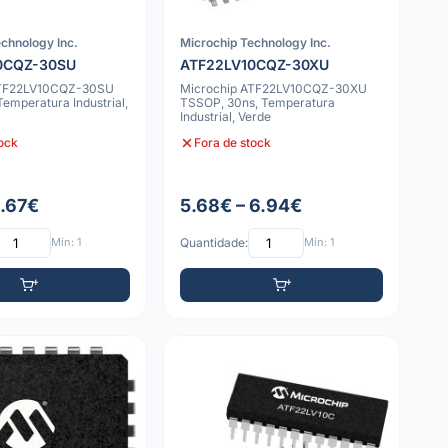
chnology Inc.
Microchip Technology Inc.
0CQZ-30SU
ATF22LV10CQZ-30XU
ATF22LV10CQZ-30SU
Microchip ATF22LV10CQZ-30XU
Temperatura Industrial,
TSSOP, 30ns, Temperatura
Industrial, Verde
tock
Fora de stock
8.67€
5.68€ – 6.94€
Mín: 1
Quantidade:
Mín: 1