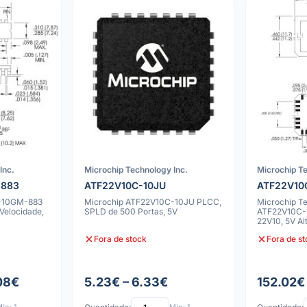
Inc.
Microchip Technology Inc.
Microchip Te
-883
ATF22V10C-10JU
ATF22V10
C-10GM-883
Microchip ATF22V10C-10JU PLCC,
Microchip Te
 Velocidade,
SPLD de 500 Portas, 5V
ATF22V10C-
22V10, 5V Al
PLD, 28 CL
Fora de stock
Fora de s
08€
5.23€ – 6.33€
152.02€ 