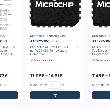
Inc.
Microchip Technology Inc.
Microchip Te
-883
ATF22V10C-5JX
ATF22V10
-15NM-883
Microchip ATF22V10C-5JX PLD, 5
Microchip T
idade,
ns, PLCC-28, Temperatura
7JU Disposit
Classe B
Comercial
Programáve
de Alta Velo
Fora de stock
Fora de s
.73€
11.98€ – 14.51€
7.48€ – 
ín: 1
Quantidade:
Mín: 1
Quantidade: