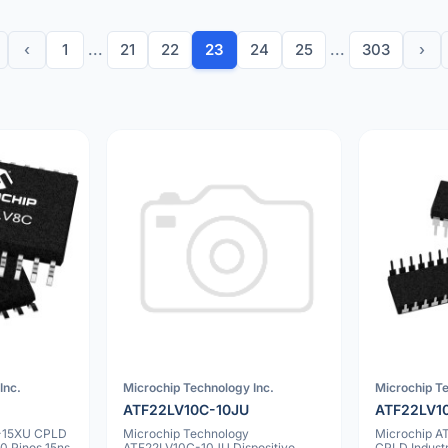
‹
1
...
21
22
23
24
25
...
303
›
Inc.
Microchip Technology Inc.
Microchip Te
ATF22LV10C-10JU
ATF22LV1
-15XU CPLD
Microchip Technology
Microchip 
0 Pinos 15ns
ATF22LV10C-10JU Dispositivo
CPLD Industr