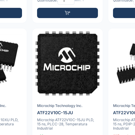
ín: 1
Quantidade:
Mín: 1
Quantidade:
Inc.
Microchip Technology Inc.
Microchip Te
ATF22V10C-15JU
ATF22V10
-10XU PLD,
Microchip ATF22V10C-15JU PLD,
Microchip A
peratura
15 ns, PLCC-28, Temperatura
15 ns, PDIP-
Industrial
Industrial