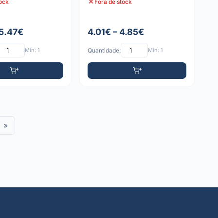
tock
Fora de stock
 5.47€
4.01€ – 4.85€
Mín: 1
Quantidade:
Mín: 1
»