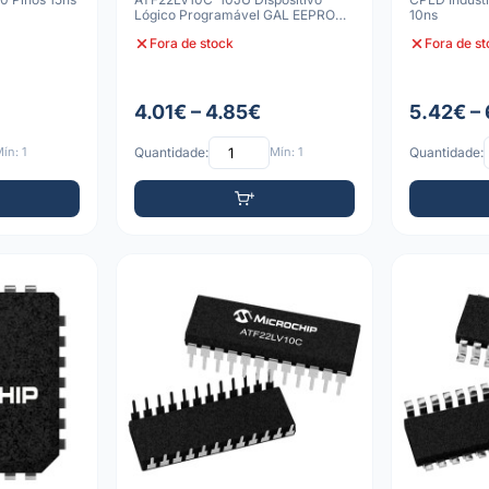
Lógico Programável GAL EEPROM
10ns
de Baixa Tensão e Alt
Fora de stock
Fora de s
4.01€ – 4.85€
5.42€ –
ín: 1
Quantidade:
Mín: 1
Quantidade: