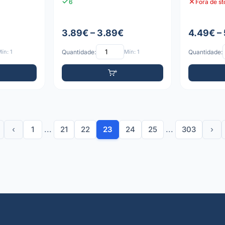
6
Fora de s
3.89€ – 3.89€
4.49€ –
ín: 1
Quantidade:
Mín: 1
Quantidade:
‹
1
...
21
22
23
24
25
...
303
›