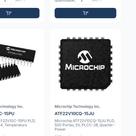
Mín: 1
Quantidade:
Mín: 1
chnology Inc.
Microchip Technology Inc.
C-15PU
ATF22V10CQ-15JU
TF22V10C-15PU PLD,
Microchip ATF22V10CQ-15JU PLD,
24, Temperatura
500 Portas, 5V, PLCC-28, Quarter-
Power