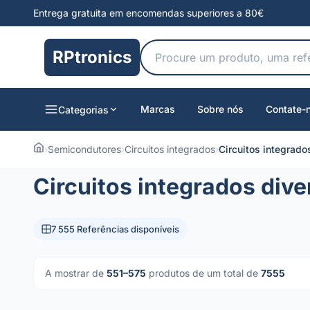
Entrega gratuita em encomendas superiores a 80€
RPtronics
Marcas
Sobre nós
Contate-
Categorias
›
Semicondutores
›
Circuitos integrados
›
Circuitos integrado
Circuitos integrados dive
7 555 Referências disponíveis
A mostrar de
551–575
produtos de um total de
7555