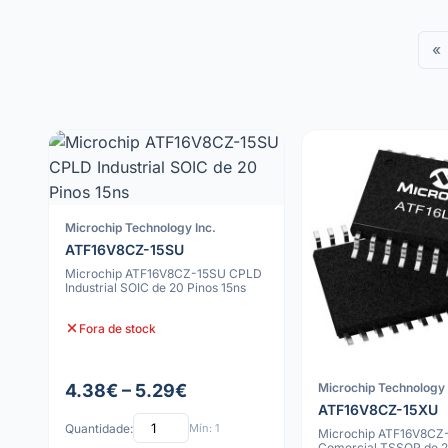
«
Microchip Technology Inc.
ATF16V8CZ-15SU
Microchip ATF16V8CZ-15SU CPLD
Industrial SOIC de 20 Pinos 15ns
Fora de stock
Microchip Technology 
4.38€ – 5.29€
ATF16V8CZ-15XU
Quantidade:
Mín: 1
Microchip ATF16V8CZ
Comercial TSSOP de 2