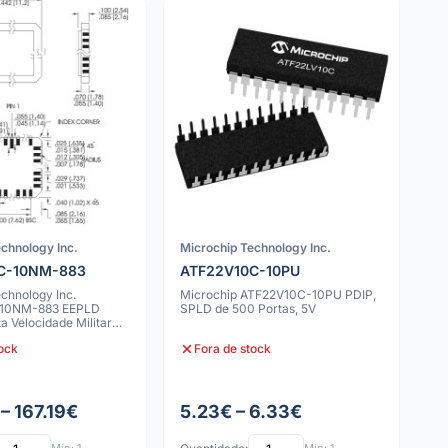
chnology Inc.
Microchip Technology Inc.
C-10NM-883
ATF22V10C-10PU
chnology Inc.
Microchip ATF22V10C-10PU PDIP,
10NM-883 EEPLD
SPLD de 500 Portas, 5V
ta Velocidade Militar
CC
tock
Fora de stock
– 167.19€
5.23€ – 6.33€