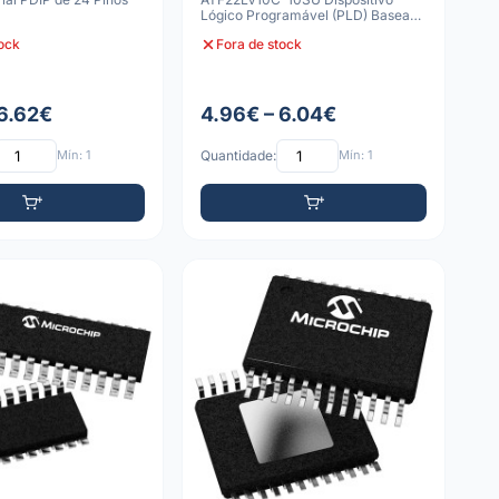
Lógico Programável (PLD) Baseado
em EEPROM de Baixa
tock
Fora de stock
 6.62€
4.96€ – 6.04€
Mín: 1
Quantidade:
Mín: 1