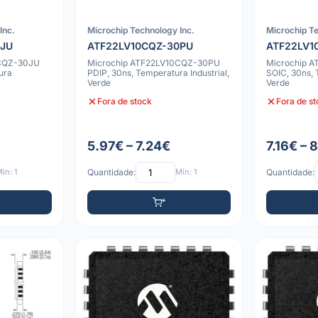
Inc.
Microchip Technology Inc.
Microchip Te
0JU
ATF22LV10CQZ-30PU
ATF22LV1
0CQZ-30JU
Microchip ATF22LV10CQZ-30PU
Microchip 
ura
PDIP, 30ns, Temperatura Industrial,
SOIC, 30ns, 
Verde
Verde
Fora de stock
Fora de s
5.97€ – 7.24€
7.16€ – 
ín: 1
Quantidade:
Mín: 1
Quantidade: