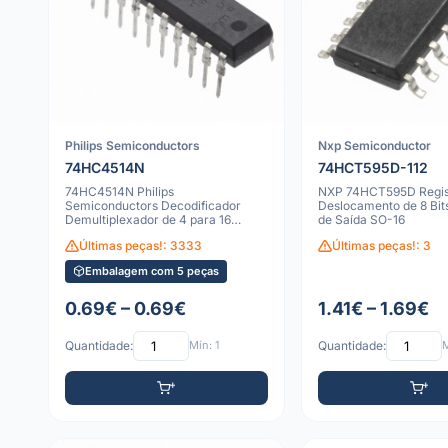
Philips Semiconductors
Nxp Semiconductor
74HC4514N
74HCT595D-112
74HC4514N Philips
NXP 74HCT595D Regis
Semiconductors Decodificador
Deslocamento de 8 Bit
Demultiplexador de 4 para 16
de Saída SO-16
Linhas com Latch DIP-24
Últimas peças!: 3333
Últimas peças!: 3
Embalagem com 5 peças
0.69€ – 0.69€
1.41€ – 1.69€
Quantidade:
Mín: 1
Quantidade:
M