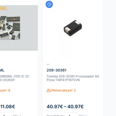
--
ML
209-30361
K88E6ML OSD IC 20
Toshiba 209-30361 Processador 64
13-0535SP
Pinos TMP47P1670VN
ças!: 6
Últimas peças!: 2
 11.08€
40.97€ – 40.97€