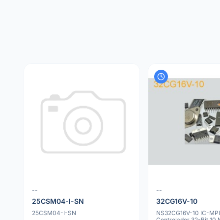
--
--
25CSM04-I-SN
32CG16V-10
25CSM04-I-SN
NS32CG16V-10 IC-MP
Controlador 32-Bit 10