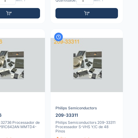
Mín: 1
Quantidade:
Mín: 1
Philips Semiconductors
6
209-33311
-32736 Processador de
Philips Semiconductors 209-33311
MP91C642AN MMTD4-
Processador S-VHS Y/C de 48
Pinos