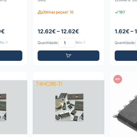
Últimas peças!: 10
167
9€
12.62€ – 12.62€
1.62€ – 
ín: 1
Quantidade:
Mín: 1
Quantidade:
PDF