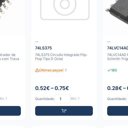
--
--
74LS375
74LVC14A
trador de
74LS375 Circuito Integrado Flip-
74LVC14AD P
s com Trava
Flop Tipo D Octal
Schmitt-Tri
Últimas peças!: 1
185
0.52€ – 0.75€
0.28€ –
ín: 1
Quantidade:
Mín: 1
Quantidade: