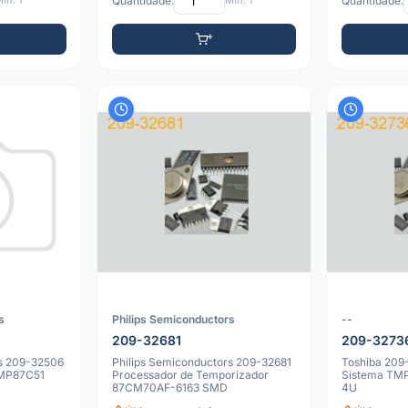
ín: 1
Quantidade:
Mín: 1
Quantidade:
s
Philips Semiconductors
--
209-32681
209-3273
rs 209-32506
Philips Semiconductors 209-32681
Toshiba 209
TMP87C51
Processador de Temporizador
Sistema T
87CM70AF-6163 SMD
4U