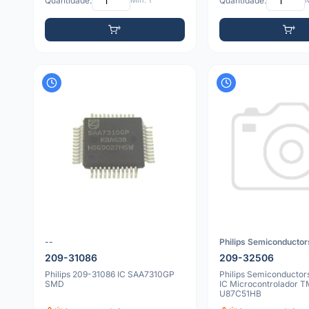
Quantidade:
Mín: 1
Quantidade:
M
--
Philips Semiconductor
209-31086
209-32506
Philips 209-31086 IC SAA7310GP
Philips Semiconducto
SMD
IC Microcontrolador 
U87C51HB