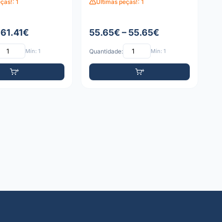
ças!: 1
Últimas peças!: 1
 61.41€
55.65€ – 55.65€
Mín: 1
Quantidade:
Mín: 1