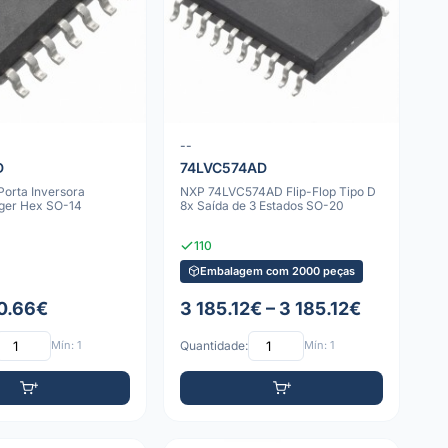
--
D
74LVC574AD
orta Inversora
NXP 74LVC574AD Flip-Flop Tipo D
gger Hex SO-14
8x Saída de 3 Estados SO-20
110
Embalagem com 2000 peças
 0.66€
3 185.12€ – 3 185.12€
Mín: 1
Quantidade:
Mín: 1