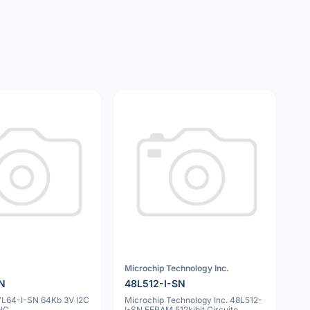
Microchip Technology Inc.
SN
48L512-I-SN
7L64-I-SN 64Kb 3V I2C
Microchip Technology Inc. 48L512-
IC
I-SN EERAM 512kibit Circuito