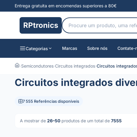
Entrega gratuita em encomendas superiores a 80€
RPtronics
Marcas
Sobre nós
Contate-
Categorias
›
Semicondutores
›
Circuitos integrados
›
Circuitos integrado
Circuitos integrados dive
7 555 Referências disponíveis
A mostrar de
26–50
produtos de um total de
7555