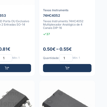
Texas Instruments
653
74HC4052
 Porta OU Exclusivo
Texas Instruments 74HC4052
e 2 Entradas SO-14
Multiplexador Analógico de 4
Canais DIP-16
37
0.81€
0.50€ – 0.55€
Mín: 1
Quantidade:
Mín: 1