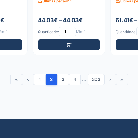
Últimas peças!: 1
Últimas pe
7€
44.03€ – 44.03€
61.41€ –
ín: 1
Quantidade:
Mín: 1
Quantidade:
«
‹
1
2
3
4
...
303
›
»