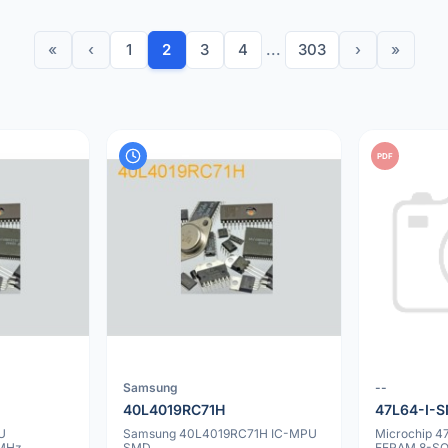
«
‹
1
2
3
4
...
303
›
»
PDF
Samsung
--
40L4019RC71H
47L64-I-
U
Samsung 40L4019RC71H IC-MPU
Microchip 4
 MHz
SMD
EERAM 8-SO