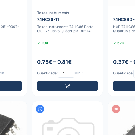
Texas Instruments
--
74HC86-TI
74HC86D-
 051-0907-
Texas Instruments 74HC86 Porta
NXP 74HC86D
OU Exclusivo Quádrupla DIP-14
Quádrupla d
204
626
€
0.75€ – 0.81€
0.37€ – 
ín: 1
Quantidade:
Mín: 1
Quantidade:
PDF