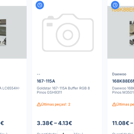
--
Daewoo
167-115A
168K88E6
WA LC6554H-
Goldstar 167-115A Buffer RGB 8
Daewoo 168
Pinos GSH9311
Pinos M350
Últimas peças!: 2
Últimas pe
5€
3.38€ – 4.13€
11.08€ –