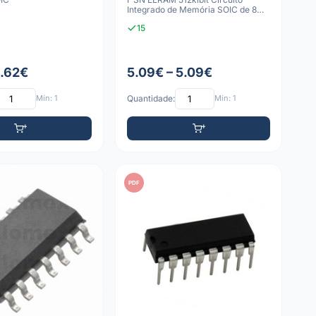
Integrado de Memória SOIC de 8
Pinos
15
1.62€
5.09€ – 5.09€
Mín: 1
Quantidade:
Mín: 1
PDF