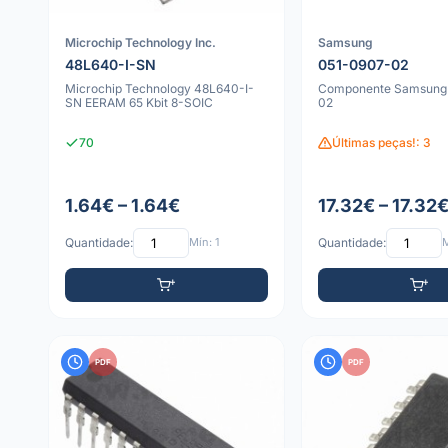
Microchip Technology Inc.
Samsung
48L640-I-SN
051-0907-02
Microchip Technology 48L640-I-
Componente Samsung
SN EERAM 65 Kbit 8-SOIC
02
70
Últimas peças!: 3
1.64€ – 1.64€
17.32€ – 17.32
Quantidade:
Mín: 1
Quantidade:
M
PDF
PDF