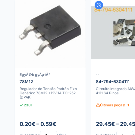
EgyÃ©b gyÃ¡rtÃ³
--
78M12
84-794-6304111
Regulador de Tensão Padrão Fixo
Circuito Integrado AI
Genérico 78M12 +12V 1A TO-252
4111 64 Pinos
(DPAK)
2301
Últimas peças!: 1
0.20€ – 0.59€
29.45€ – 29.4