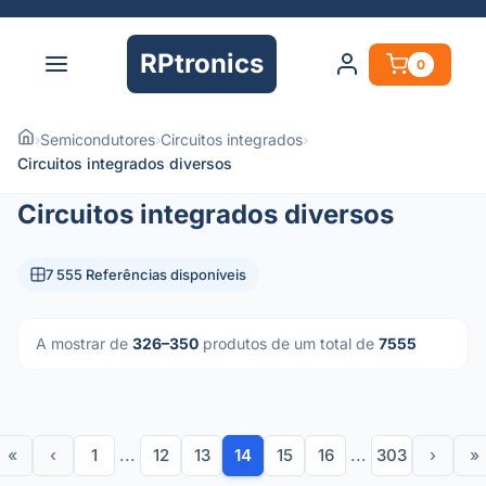
RPtronics
0
›
Semicondutores
›
Circuitos integrados
›
Circuitos integrados diversos
Circuitos integrados diversos
7 555 Referências disponíveis
A mostrar de
326–350
produtos de um total de
7555
«
‹
1
...
12
13
14
15
16
...
303
›
»