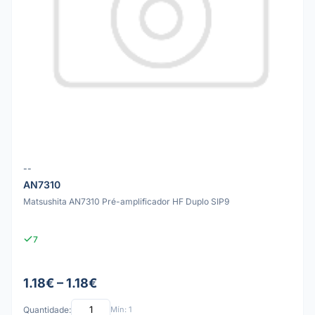
--
AN7310
Matsushita AN7310 Pré-amplificador HF Duplo SIP9
7
1.18€ – 1.18€
Quantidade:
Mín: 1