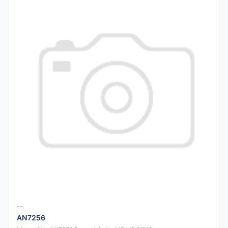
--
AN7256