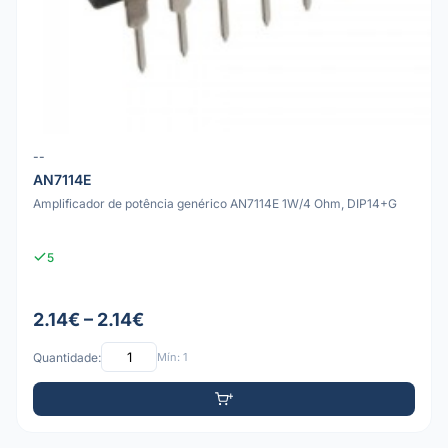
--
AN7114E
Amplificador de potência genérico AN7114E 1W/4 Ohm, DIP14+G
5
2.14€ – 2.14€
Quantidade:
Mín: 1