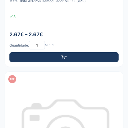
Matsushita AN7256 Demodulador MF-KF SIP18
3
2.67€ – 2.67€
Quantidade:
Mín: 1
PDF