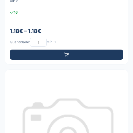
SIP9
16
1.18€ – 1.18€
Quantidade:
Mín: 1