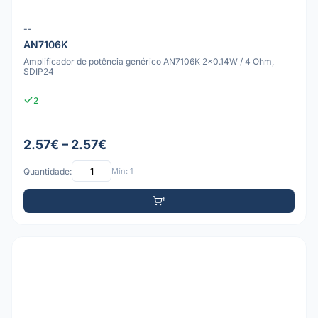
--
AN7106K
Amplificador de potência genérico AN7106K 2x0.14W / 4 Ohm,
SDIP24
2
2.57€ – 2.57€
Quantidade:
Mín: 1