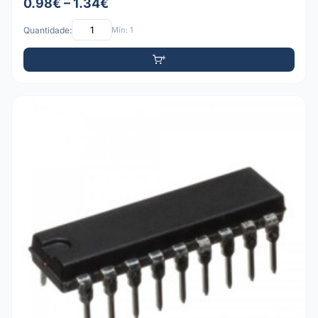
0.98€ – 1.34€
Quantidade:
Mín: 1