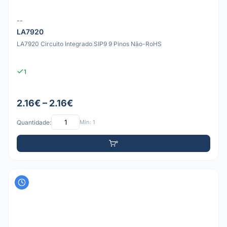
--
LA7920
LA7920 Circuito Integrado SIP9 9 Pinos Não-RoHS
1
2.16€ – 2.16€
Quantidade:
Mín: 1