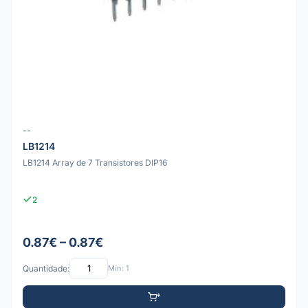
--
LB1214
LB1214 Array de 7 Transistores DIP16
2
0.87€ – 0.87€
Quantidade:
Mín: 1