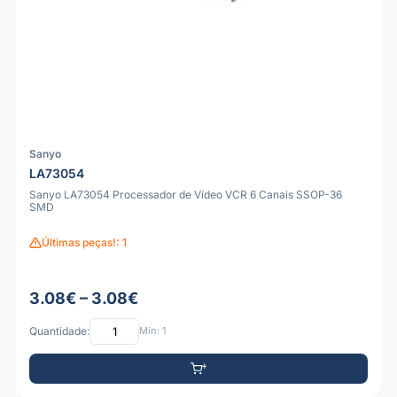
Sanyo
LA73054
Sanyo LA73054 Processador de Vídeo VCR 6 Canais SSOP-36
SMD
Últimas peças!: 1
3.08€ – 3.08€
Quantidade:
Mín: 1