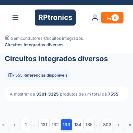
RPtronics
0
›
Semicondutores
›
Circuitos integrados
›
Circuitos integrados diversos
Circuitos integrados diversos
7 555 Referências disponíveis
A mostrar de
3301–3325
produtos de um total de
7555
«
‹
1
...
131
132
133
134
135
...
303
›
»