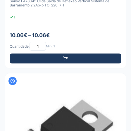
Sanyo LA78045 CI de Saída de Deflexão Vertical Sistema de
Barramento 2.2Ap-p TO-220-7H
1
10.06€ – 10.06€
Quantidade:
Mín: 1