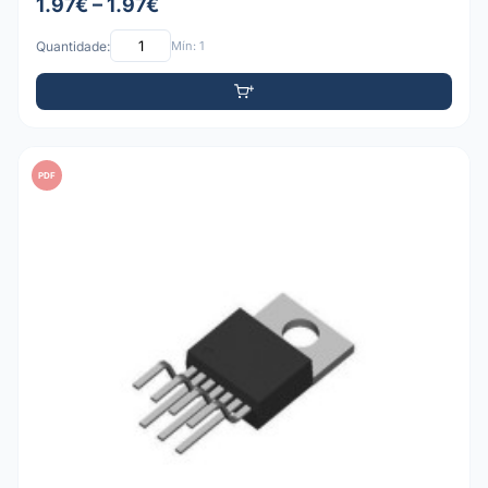
1.97€ – 1.97€
Quantidade:
Mín: 1
PDF