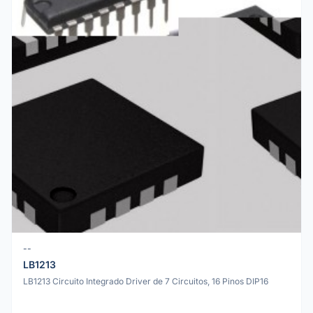
--
LB1213
LB1213 Circuito Integrado Driver de 7 Circuitos, 16 Pinos DIP16