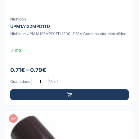
Nichicon
UPM1A122MPD1TD
Nichicon UPM1A122MPD1TD 1200uF 10V Condensador eletrolítico
310
0.71€ – 0.79€
Quantidade:
Mín: 1
PDF