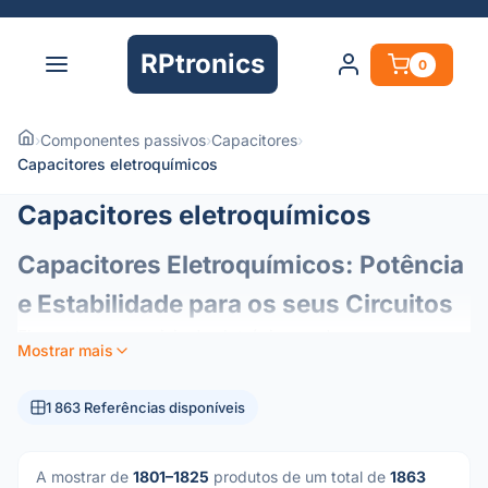
RPtronics
0
›
Componentes passivos
›
Capacitores
›
Capacitores eletroquímicos
Capacitores eletroquímicos
Capacitores Eletroquímicos: Potência
e Estabilidade para os seus Circuitos
Elementos essenciais da eletrónica moderna, os
Mostrar mais
condensadores eletroquímicos (ou eletrolíticos)
funcionam como reservatórios de energia nos seus
1 863 Referências disponíveis
circuitos. Concebidos para oferecer uma elevada
densidade de capacitância num formato compacto, são os
componentes preferenciais para a gestão de energia e
A mostrar de
1801–1825
produtos de um total de
1863