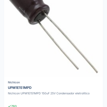
Nichicon
UPM1E151MPD
Nichicon UPM1E151MPD 150uF 25V Condensador eletrolítico
793