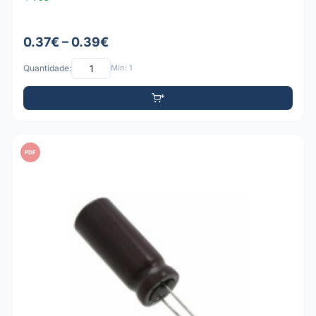
0.37€ – 0.39€
Quantidade:
Mín: 1
PDF