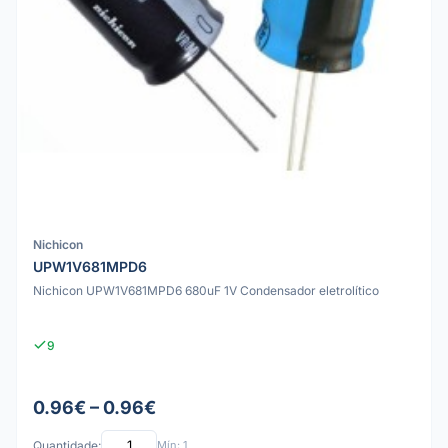
Nichicon
UPW1V681MPD6
Nichicon UPW1V681MPD6 680uF 1V Condensador eletrolítico
9
0.96€ – 0.96€
Quantidade:
Mín: 1