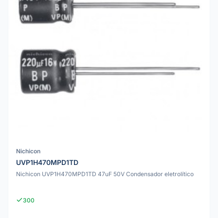
Nichicon
UVP1H470MPD1TD
Nichicon UVP1H470MPD1TD 47uF 50V Condensador eletrolítico
300