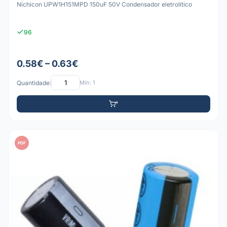
Nichicon UPW1H151MPD 150uF 50V Condensador eletrolítico
96
0.58€ – 0.63€
Quantidade:
Mín: 1
PDF