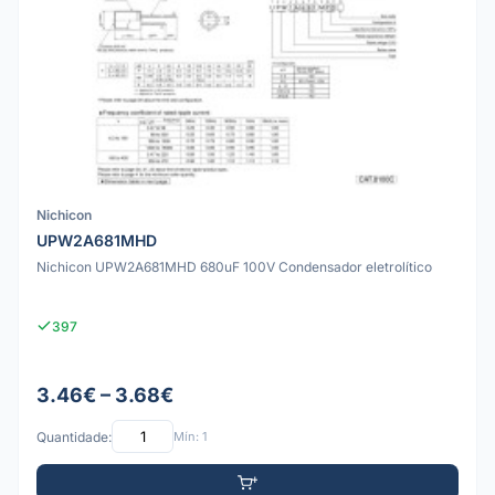
Nichicon
UPW2A681MHD
Nichicon UPW2A681MHD 680uF 100V Condensador eletrolítico
397
3.46€ – 3.68€
Quantidade:
Mín: 1