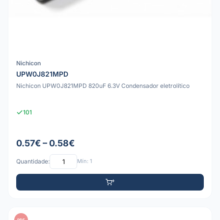
Nichicon
UPW0J821MPD
Nichicon UPW0J821MPD 820uF 6.3V Condensador eletrolítico
101
0.57€ – 0.58€
Quantidade:
Mín: 1
PDF