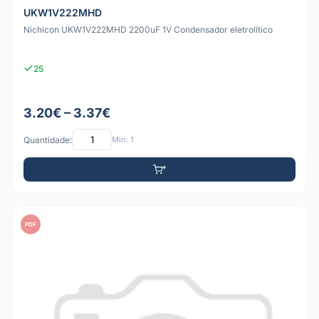
UKW1V222MHD
Nichicon UKW1V222MHD 2200uF 1V Condensador eletrolítico
25
3.20€ – 3.37€
Quantidade:
Mín: 1
PDF