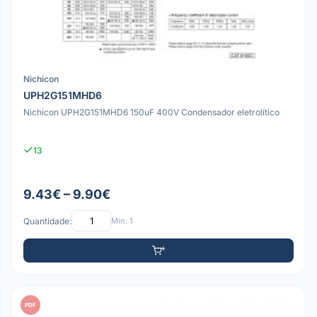
Nichicon
UPH2G151MHD6
Nichicon UPH2G151MHD6 150uF 400V Condensador eletrolítico
13
9.43€ – 9.90€
Quantidade:
Mín: 1
PDF