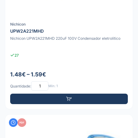
Nichicon
UPW2A221MHD
Nichicon UPW2A221MHD 220uF 100V Condensador eletrolítico
27
1.48€ – 1.59€
Quantidade:
Mín: 1
PDF