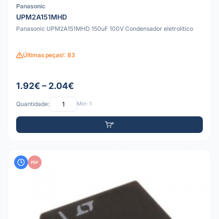
Panasonic
UPM2A151MHD
Panasonic UPM2A151MHD 150uF 100V Condensador eletrolítico
Últimas peças!: 83
1.92€ – 2.04€
Quantidade:
Mín: 1
PDF