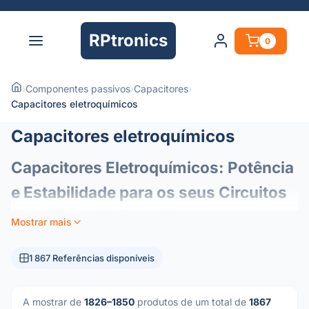
RPtronics
0
›
Componentes passivos
›
Capacitores
›
Capacitores eletroquímicos
Capacitores eletroquímicos
Capacitores Eletroquímicos: Potência
e Estabilidade para os seus Circuitos
Elementos essenciais da eletrónica moderna, os
Mostrar mais
condensadores eletroquímicos (ou eletrolíticos)
funcionam como reservatórios de energia nos seus
1 867 Referências disponíveis
circuitos. Concebidos para oferecer uma elevada
densidade de capacitância num formato compacto, são os
componentes preferenciais para a gestão de energia e
A mostrar de
1826–1850
produtos de um total de
1867