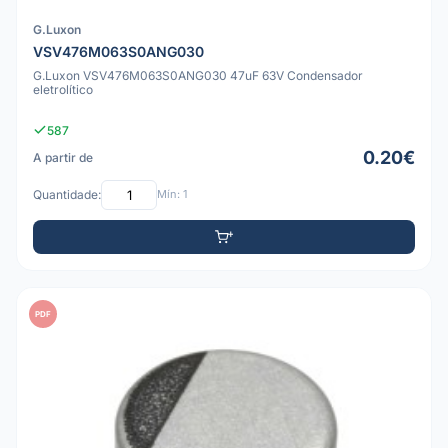
G.Luxon
VSV476M063S0ANG030
G.Luxon VSV476M063S0ANG030 47uF 63V Condensador
eletrolítico
587
0.20€
A partir de
Quantidade:
Mín: 1
PDF