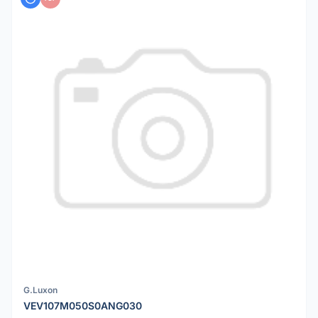
uma tensão de trabalho (V) pelo menos 20% superior à
tensão real do seu circuito para máxima segurança.
G.Luxon
VEV107M050S0ANG030