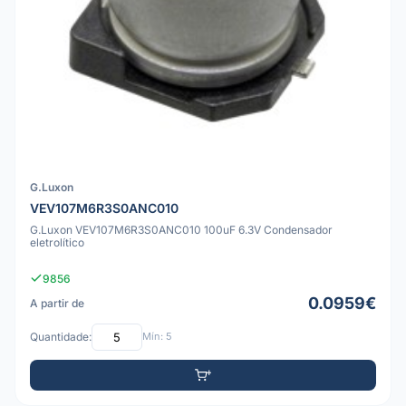
G.Luxon
VEV107M6R3S0ANC010
G.Luxon VEV107M6R3S0ANC010 100uF 6.3V Condensador
eletrolítico
9856
0.0959€
A partir de
Quantidade:
Mín: 5