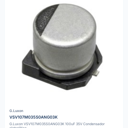
G.Luxon
VSV107M035S0ANG03K
G.Luxon VSV107M035S0ANG03K 100uF 35V Condensador
eletrolítico