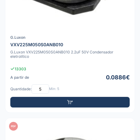
G.Luxon
VXV225M050S0ANB010
G.Luxon VXV225M050S0ANB010 2.2uF 50V Condensador
eletrolítico
13303
0.0886€
A partir de
Quantidade:
Mín: 5
PDF