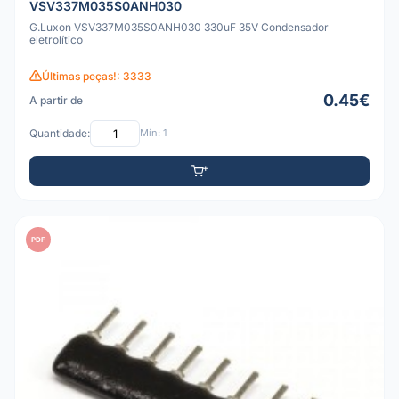
VSV337M035S0ANH030
G.Luxon VSV337M035S0ANH030 330uF 35V Condensador
eletrolítico
Últimas peças!: 3333
0.45€
A partir de
Quantidade:
Mín: 1
PDF