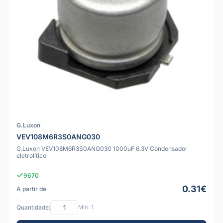
G.Luxon
VEV108M6R3S0ANG030
G.Luxon VEV108M6R3S0ANG030 1000uF 6.3V Condensador
eletrolítico
9670
0.31€
A partir de
Quantidade:
Mín: 1