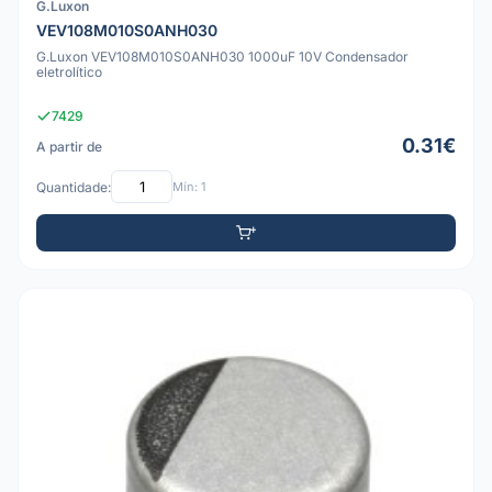
G.Luxon
VEV108M010S0ANH030
G.Luxon VEV108M010S0ANH030 1000uF 10V Condensador
eletrolítico
7429
0.31€
A partir de
Quantidade:
Mín: 1