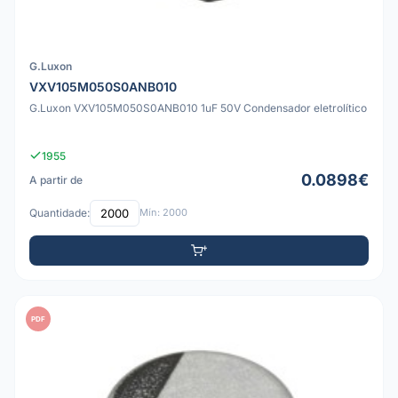
G.Luxon
VXV105M050S0ANB010
G.Luxon VXV105M050S0ANB010 1uF 50V Condensador eletrolítico
1955
0.0898€
A partir de
Quantidade:
Mín: 2000
PDF