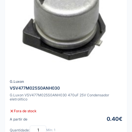
G.Luxon
VSV477M025S0ANH030
G.Luxon VSV477M025S0ANH030 470uF 25V Condensador
eletrolítico
Fora de stock
0.40€
A partir de
Quantidade:
Mín: 1