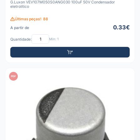
G.Luxon VEV107M050S0ANG030 100uF 50V Condensador
eletrolítico
Últimas peças!: 88
0.33€
A partir de
Quantidade:
Mín: 1
PDF