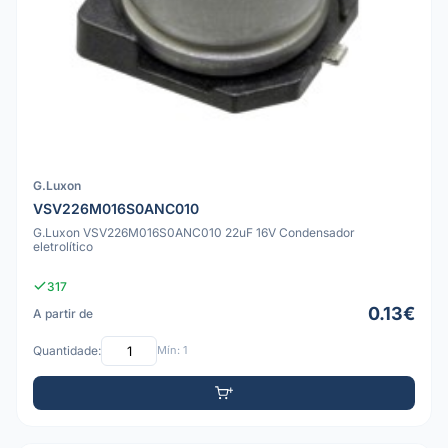
G.Luxon
VSV226M016S0ANC010
G.Luxon VSV226M016S0ANC010 22uF 16V Condensador
eletrolítico
317
0.13€
A partir de
Quantidade:
Mín: 1