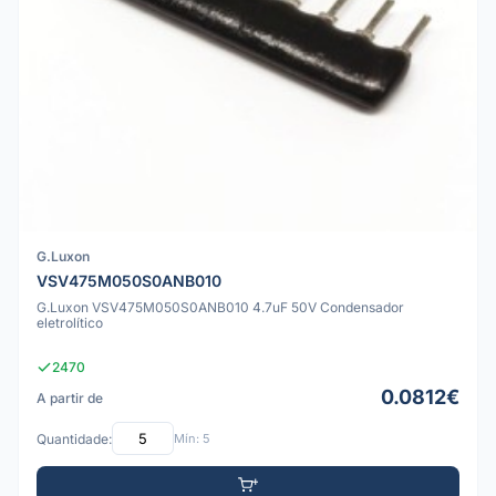
G.Luxon
VSV475M050S0ANB010
G.Luxon VSV475M050S0ANB010 4.7uF 50V Condensador
eletrolítico
2470
0.0812€
A partir de
Quantidade:
Mín: 5