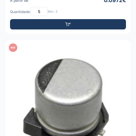
0.0972€
A partir de
Quantidade:
Mín: 5
PDF