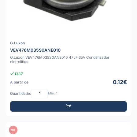
G.Luxon
VEV476M035S0ANE010
G.Luxon VEV476M035S0ANE010 47uF 35V Condensador
eletrolítico
1387
0.12€
A partir de
Quantidade:
Mín: 1
PDF