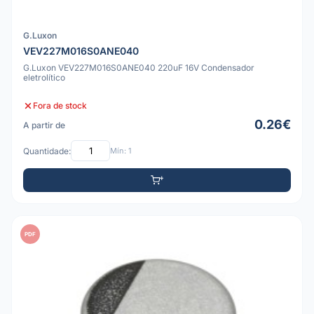
G.Luxon
VEV227M016S0ANE040
G.Luxon VEV227M016S0ANE040 220uF 16V Condensador
eletrolítico
Fora de stock
0.26€
A partir de
Quantidade:
Mín: 1
PDF