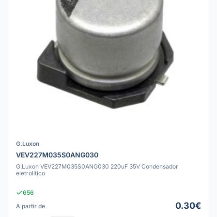
G.Luxon
VEV227M035S0ANG030
G.Luxon VEV227M035S0ANG030 220uF 35V Condensador
eletrolítico
656
0.30€
A partir de