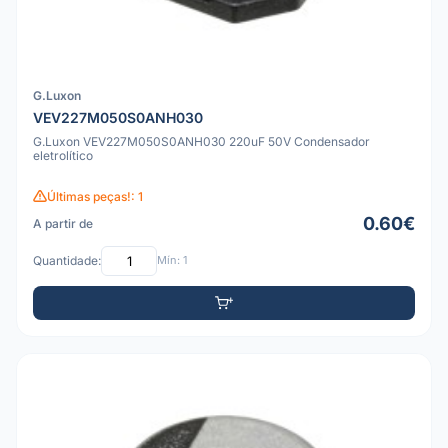
G.Luxon
VEV227M050S0ANH030
G.Luxon VEV227M050S0ANH030 220uF 50V Condensador
eletrolítico
Últimas peças!: 1
0.60€
A partir de
Quantidade:
Mín: 1