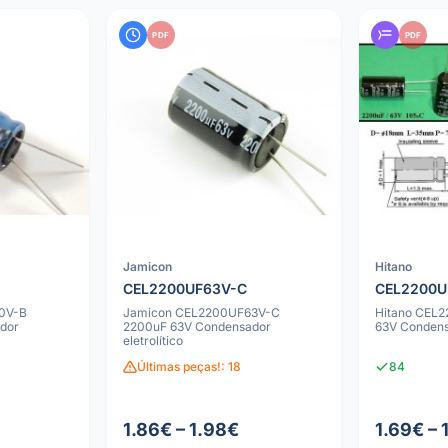
PDF
PDF
Jamicon
Hitano
CEL2200UF63V-C
CEL2200U
0V-B
Jamicon CEL2200UF63V-C
Hitano CEL
dor
2200uF 63V Condensador
63V Condensa
eletrolítico
Últimas peças!: 18
84
1.86€ – 1.98€
1.69€ – 