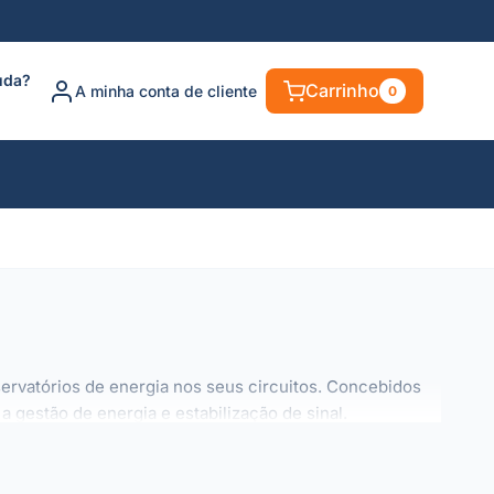
uda?
Carrinho
A minha conta de cliente
0
rvatórios de energia nos seus circuitos. Concebidos
gestão de energia e estabilização de sinal.
s: