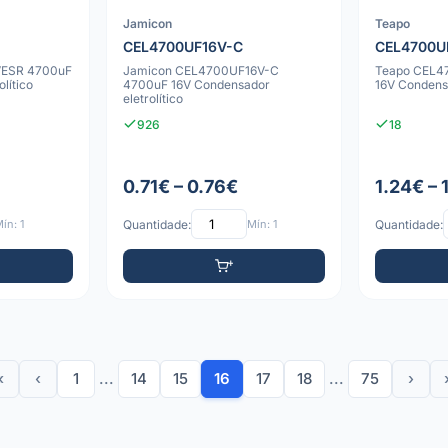
Jamicon
Teapo
CEL4700UF16V-C
CEL4700U
VESR 4700uF
Jamicon CEL4700UF16V-C
Teapo CEL4
lítico
4700uF 16V Condensador
16V Condensa
eletrolítico
926
18
0.71€ – 0.76€
1.24€ – 
ín: 1
Quantidade:
Mín: 1
Quantidade:
«
‹
1
...
14
15
16
17
18
...
75
›