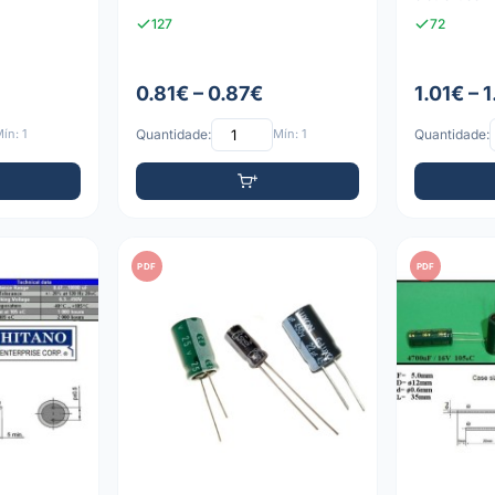
127
72
0.81€ – 0.87€
1.01€ – 
ín: 1
Quantidade:
Mín: 1
Quantidade:
PDF
PDF