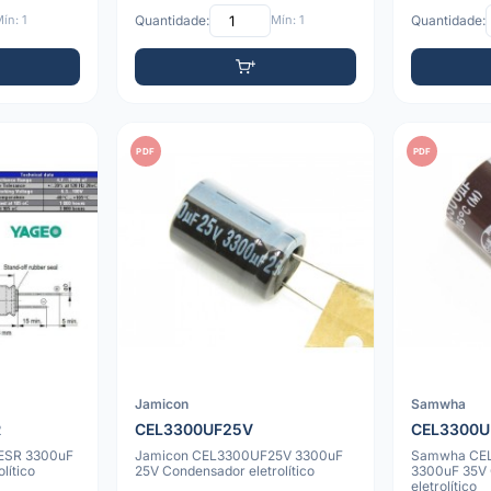
ín: 1
Quantidade:
Mín: 1
Quantidade:
PDF
PDF
Jamicon
Samwha
R
CEL3300UF25V
CEL3300U
ESR 3300uF
Jamicon CEL3300UF25V 3300uF
Samwha CE
lítico
25V Condensador eletrolítico
3300uF 35V
eletrolítico