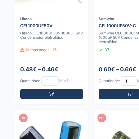
Hitano
Samwha
CEL1000UF50V
CEL1000UF50V-C
Hitano CEL1000UF50V 1000uF 50V
Samwha CEL1000UF5
Condensador eletrolítico
1000uF 50V Condensa
eletrolítico
Últimas peças!: 16
137
0.48€ – 0.46€
0.60€ – 0.66€
Quantidade:
Mín: 1
Quantidade:
M
PDF
PDF