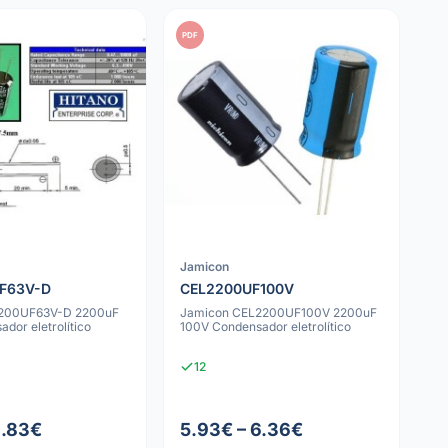
PDF
Jamicon
F63V-D
CEL2200UF100V
2200UF63V-D 2200uF
Jamicon CEL2200UF100V 2200uF
dor eletrolítico
100V Condensador eletrolítico
12
1.83€
5.93€ – 6.36€