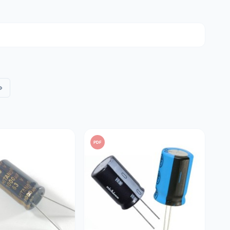
imentação.
udio.
i, TV) e outros equipamentos industriais.
 rigorosas especificações técnicas:
»
azenamento.
 ambientes quentes.
mitar o aquecimento interno.
acas de circuito impresso (PCB).
PDF
e trabalho (V) pelo menos 20% superior à tensão real