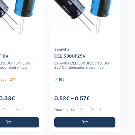
Samwha
F16V
CEL1500UF25V
1500UF16V 1500uF
Samwha CEL1500UF25V 1500uF
dor eletrolítico
25V Condensador eletrolítico
ças!: 217
165
 0.33€
0.52€ – 0.57€
Mín: 1
Quantidade:
Mín: 1