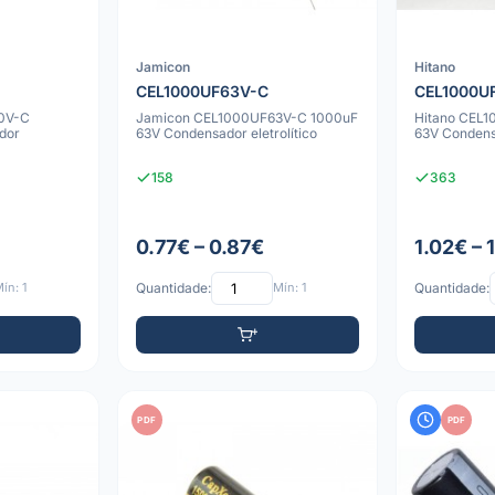
Jamicon
Hitano
CEL1000UF63V-C
CEL1000U
0V-C
Jamicon CEL1000UF63V-C 1000uF
Hitano CEL
dor
63V Condensador eletrolítico
63V Condensa
158
363
0.77€ – 0.87€
1.02€ – 
ín: 1
Quantidade:
Mín: 1
Quantidade:
PDF
PDF