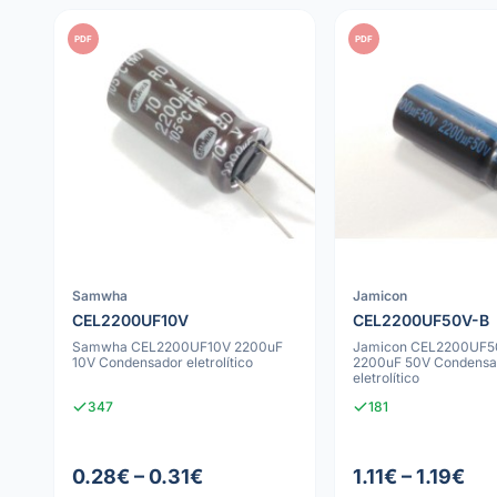
PDF
PDF
Samwha
Jamicon
CEL2200UF10V
CEL2200UF50V-B
Samwha CEL2200UF10V 2200uF
Jamicon CEL2200UF5
10V Condensador eletrolítico
2200uF 50V Condensa
eletrolítico
347
181
0.28€ – 0.31€
1.11€ – 1.19€