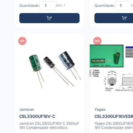
Quantidade:
Mín: 1
Quantidade:
M
PDF
PDF
Jamicon
Yageo
CEL3300UF16V-C
CEL3300UF16VES
Jamicon CEL3300UF16V-C 3300uF
Yageo CEL3300UF16V
16V Condensador eletrolítico
16V Condensador eletro