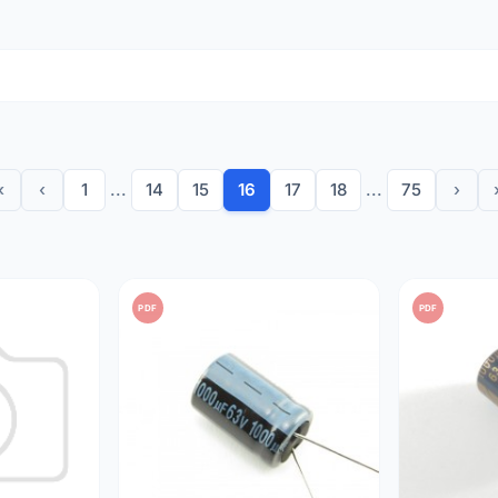
r a tensão após a retificação em adaptadores CA e fontes de al
e corrente rápidos para circuitos de energia ou sistemas de á
tes CC enquanto permite a passagem de sinais CA.
es desgastados em aparelhos, equipamentos audiovisuais (hi-f
te a fiabilidade e a longevidade do seu equipamento graças às
«
‹
1
...
14
15
16
17
18
...
75
›
microfarad (µF) para satisfazer todas as necessidades de arm
es de
85°C
para uso geral ou
105°C
para maior estabilidade em
mponentes com baixa resistência em série equivalente para li
em montagem
radial
para fácil integração em todos os tipos de pl
PDF
PDF
pre a
polaridade
indicada na embalagem e escolha uma tensão d