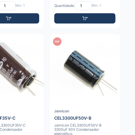
Mín: 1
Quantidade:
Mín: 1
PDF
Jamicon
F35V-C
CEL3300UF50V-B
L3300UF35V-C
Jamicon CEL3300UF50V-B
 Condensador
3300uF 50V Condensador
eletrolítico