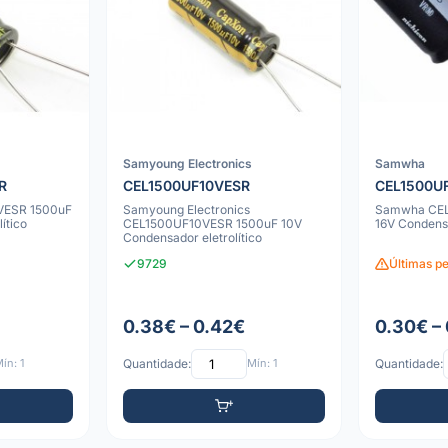
Samyoung Electronics
Samwha
R
CEL1500UF10VESR
CEL1500U
VESR 1500uF
Samyoung Electronics
Samwha CEL
ítico
CEL1500UF10VESR 1500uF 10V
16V Condensa
Condensador eletrolítico
9729
Últimas pe
0.38€ – 0.42€
0.30€ –
ín: 1
Quantidade:
Mín: 1
Quantidade: