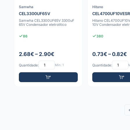
Samwha
Hitano
CEL3300UF65V
CEL4700UF10VESR
Samwha CEL3300UF65V 3300uF
Hitano CEL4700UF10
65V Condensador eletrolítico
10V Condensador eletro
86
380
2.68€ – 2.90€
0.73€ – 0.82€
Quantidade:
Mín: 1
Quantidade:
M