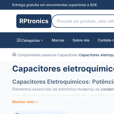
Entrega gratuita em encomendas superiores a 80€
RPtronics
Marcas
Sobre nós
Contate-
Categorias
›
Componentes passivos
›
Capacitores
›
Capacitores eletroq
Capacitores eletroquími
Capacitores Eletroquímicos: Potência
Elementos essenciais da eletrónica moderna, os
conden
para oferecer uma elevada densidade de capacitância n
Mostrar mais
Utilizações e Aplicações
Graças à sua capacidade de armazenar cargas significa