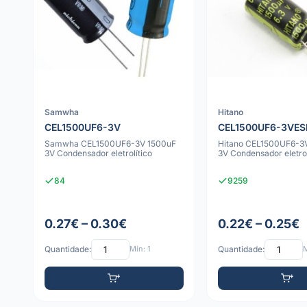
Samwha
Hitano
CEL1500UF6-3V
CEL1500UF6-3VES
Samwha CEL1500UF6-3V 1500uF
Hitano CEL1500UF6-3
3V Condensador eletrolítico
3V Condensador eletrol
84
9259
0.27€ – 0.30€
0.22€ – 0.25€
Quantidade:
Mín: 1
Quantidade:
M