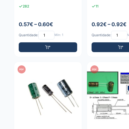
282
11
0.57€ – 0.60€
0.92€ – 0.92€
Quantidade:
Mín: 1
Quantidade:
M
PDF
PDF