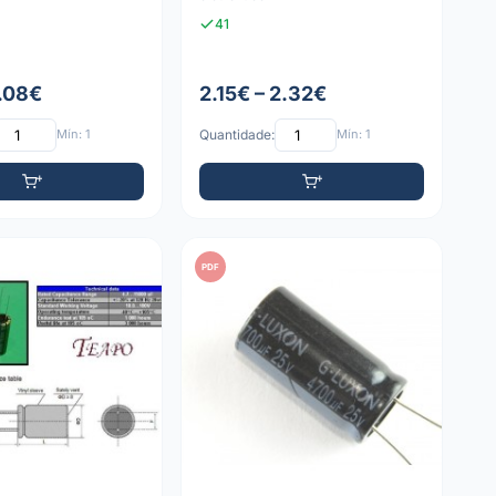
41
1.08€
2.15€ – 2.32€
Mín: 1
Quantidade:
Mín: 1
PDF