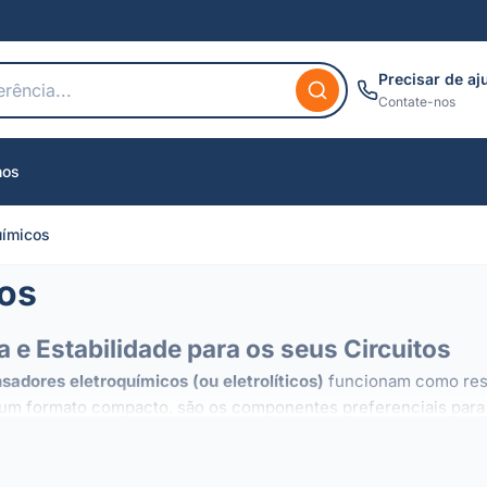
Precisar de aj
Contate-nos
nos
uímicos
cos
 e Estabilidade para os seus Circuitos
sadores eletroquímicos (ou eletrolíticos)
funcionam como rese
um formato compacto, são os componentes preferenciais para a 
tivas, estes condensadores são essenciais em muitos contexto