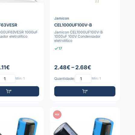
Jamicon
F63VESR
CEL1000UF100V-B
1000UF63VESR 1000uF
Jamicon CEL1000UF100V-B
dor eletrolítico
1000uF 100V Condensador
eletrolítico
17
1.11€
2.48€ – 2.68€
Mín: 1
Quantidade:
Mín: 1
PDF