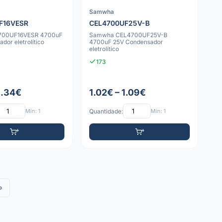
Samwha
F16VESR
CEL4700UF25V-B
700UF16VESR 4700uF
Samwha CEL4700UF25V-B
dor eletrolítico
4700uF 25V Condensador
eletrolítico
173
1.34€
1.02€ – 1.09€
Mín: 1
Quantidade:
Mín: 1
»