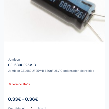
Jamicon
CEL680UF25V-B
Jamicon CEL680UF25V-B 680uF 25V Condensador eletrolítico
Fora de stock
0.33€ – 0.36€
Quantidade:
Mín: 1