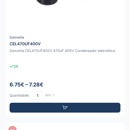
Samwha
CEL470UF400V
Samwha CEL470UF400V 470uF 400V Condensador eletrolítico
24
6.75€ – 7.28€
Quantidade:
Mín: 1
PDF