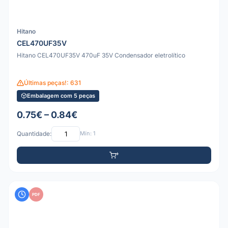
Hitano
CEL470UF35V
Hitano CEL470UF35V 470uF 35V Condensador eletrolítico
Últimas peças!: 631
Embalagem com 5 peças
0.75€ – 0.84€
Quantidade:
Mín: 1
PDF