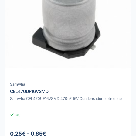
Samwha
CEL470UF16VSMD
Samwha CEL470UF16VSMD 470uF 16V Condensador eletrolítico
100
0.25€ – 0.85€