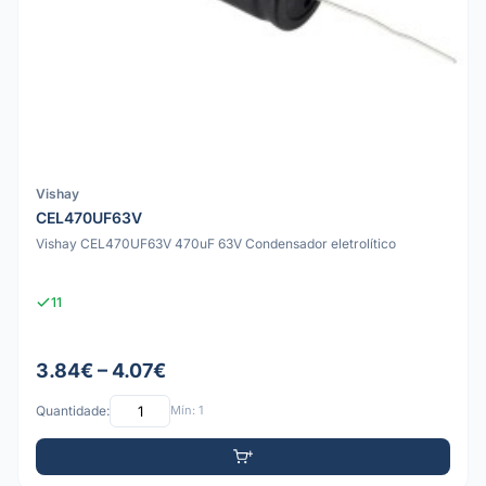
Vishay
CEL470UF63V
Vishay CEL470UF63V 470uF 63V Condensador eletrolítico
11
3.84€ – 4.07€
Quantidade:
Mín: 1