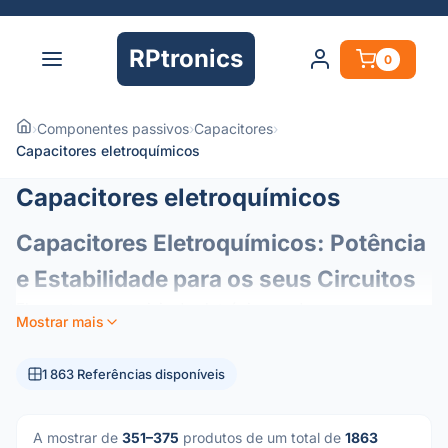
RPtronics
0
›
Componentes passivos
›
Capacitores
›
Capacitores eletroquímicos
Capacitores eletroquímicos
Capacitores Eletroquímicos: Potência
e Estabilidade para os seus Circuitos
Elementos essenciais da eletrónica moderna, os
Mostrar mais
condensadores eletroquímicos (ou eletrolíticos)
funcionam como reservatórios de energia nos seus
1 863 Referências disponíveis
circuitos. Concebidos para oferecer uma elevada
densidade de capacitância num formato compacto, são os
componentes preferenciais para a gestão de energia e
A mostrar de
351–375
produtos de um total de
1863