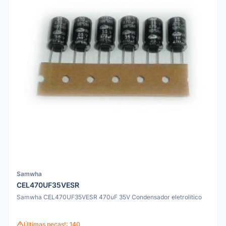
Samwha
CEL470UF35VESR
Samwha CEL470UF35VESR 470uF 35V Condensador eletrolítico
Últimas peças!: 140