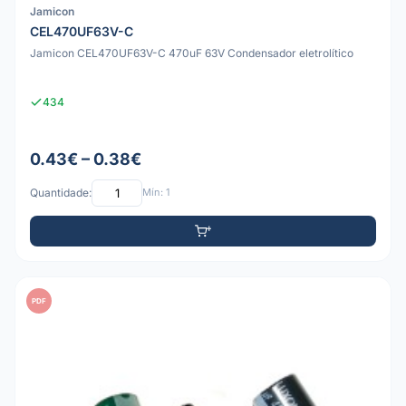
Jamicon
CEL470UF63V-C
Jamicon CEL470UF63V-C 470uF 63V Condensador eletrolítico
434
0.43€ – 0.38€
Quantidade:
Mín: 1
PDF