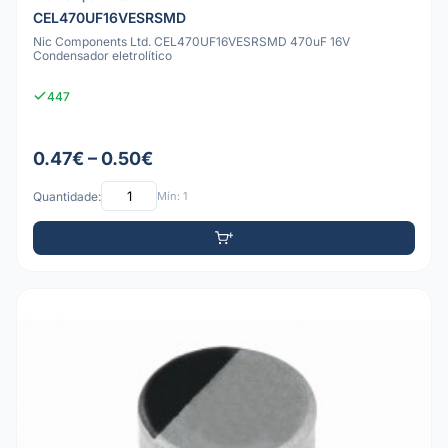
CEL470UF16VESRSMD
Nic Components Ltd. CEL470UF16VESRSMD 470uF 16V
Condensador eletrolítico
447
0.47€ – 0.50€
Quantidade:
Mín: 1