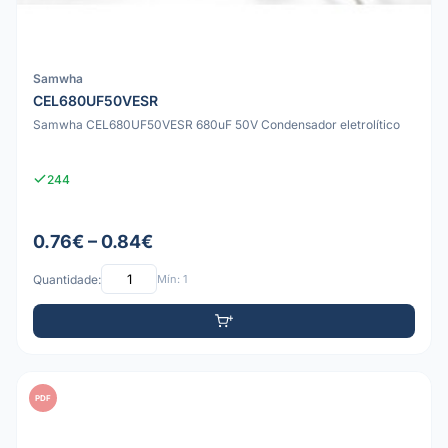
Samwha
CEL680UF50VESR
Samwha CEL680UF50VESR 680uF 50V Condensador eletrolítico
244
0.76€ – 0.84€
Quantidade:
Mín: 1
PDF