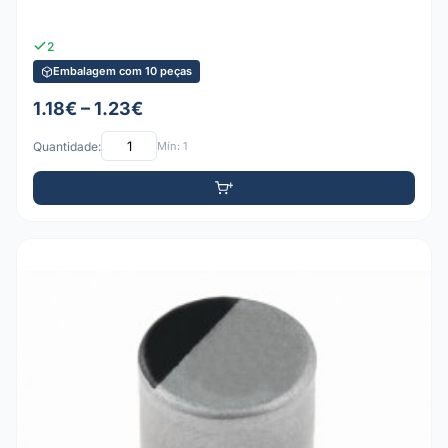
2
Embalagem com 10 peças
1.18€ – 1.23€
Quantidade:
Mín: 1