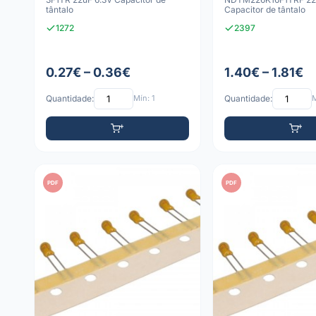
tântalo
Capacitor de tântalo
1272
2397
0.27€ – 0.36€
1.40€ – 1.81€
Quantidade:
Mín: 1
Quantidade:
M
PDF
PDF