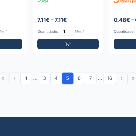
424
Últimas p
€
7.11€ – 7.11€
0.48€ –
ín: 1
Quantidade:
Mín: 1
Quantidade:
«
‹
1
...
3
4
5
6
7
...
16
›
»