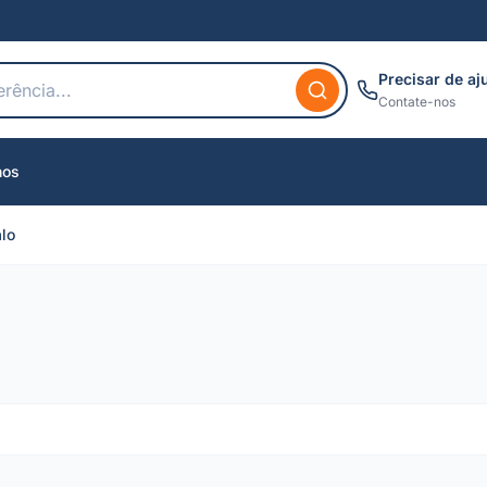
Precisar de aj
Contate-nos
nos
alo