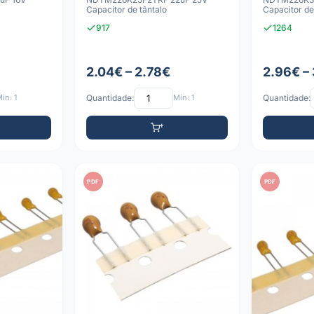
Capacitor de tântalo
Capacitor de
917
1264
2.04€ – 2.78€
2.96€ –
ín: 1
Quantidade:
Mín: 1
Quantidade:
PDF
PDF