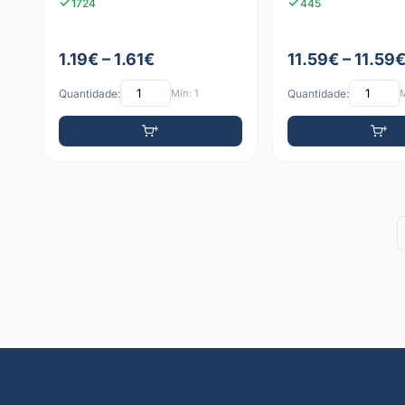
1724
445
1.19€ – 1.61€
11.59€ – 11.59
Quantidade:
Mín: 1
Quantidade:
M