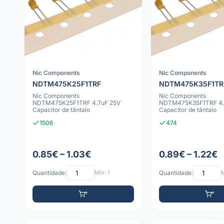
Nic Components
Nic Components
NDTM475K25F1TRF
NDTM475K35F1TR
Nic Components
Nic Components
NDTM475K25F1TRF 4.7uF 25V
NDTM475K35F1TRF 4.
Capacitor de tântalo
Capacitor de tântalo
1506
474
0.85€ – 1.03€
0.89€ – 1.22€
Quantidade:
Mín: 1
Quantidade:
M