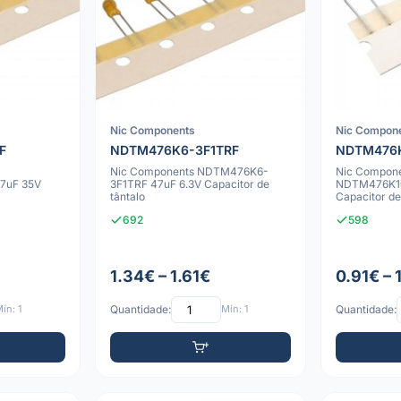
Nic Components
Nic Compon
F
NDTM476K6-3F1TRF
NDTM476
Nic Components NDTM476K6-
Nic Compon
7uF 35V
3F1TRF 47uF 6.3V Capacitor de
NDTM476K10
tântalo
Capacitor de
692
598
1.34€ – 1.61€
0.91€ – 
ín: 1
Quantidade:
Mín: 1
Quantidade: