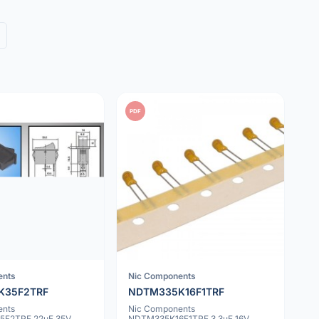
PDF
ents
Nic Components
K35F2TRF
NDTM335K16F1TRF
ents
Nic Components
F2TRF 22uF 35V
NDTM335K16F1TRF 3.3uF 16V