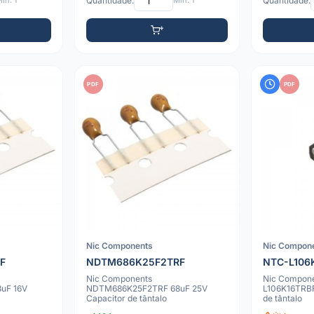
ín: 1
Quantidade:
Mín: 1
Quantidade:
PDF
PDF
Nic Components
Nic Compon
F
NDTM686K25F2TRF
NTC-L106
Nic Components
Nic Compon
uF 16V
NDTM686K25F2TRF 68uF 25V
L106K16TRBF
Capacitor de tântalo
de tântalo