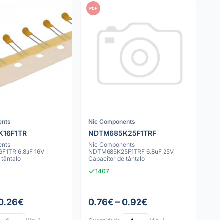
PDF
ents
Nic Components
16F1TR
NDTM685K25F1TRF
ents
Nic Components
F1TR 6.8uF 16V
NDTM685K25F1TRF 6.8uF 25V
 tântalo
Capacitor de tântalo
1407
 0.26€
0.76€ – 0.92€