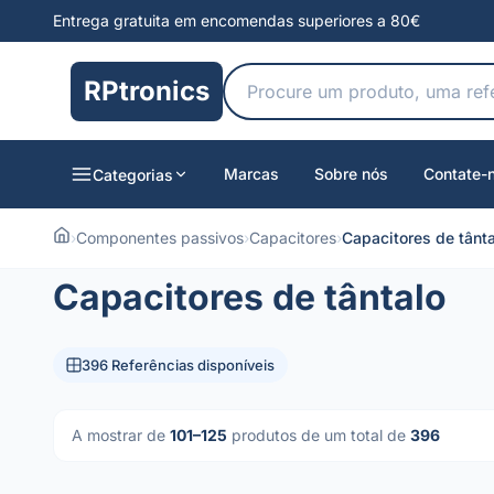
Entrega gratuita em encomendas superiores a 80€
RPtronics
Marcas
Sobre nós
Contate-
Categorias
›
Componentes passivos
›
Capacitores
›
Capacitores de tânt
Capacitores de tântalo
396 Referências disponíveis
A mostrar de
101–125
produtos de um total de
396