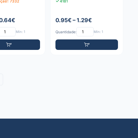
eças!: 7332
4181
 0.64€
0.95€ – 1.29€
Mín: 1
Quantidade:
Mín: 1