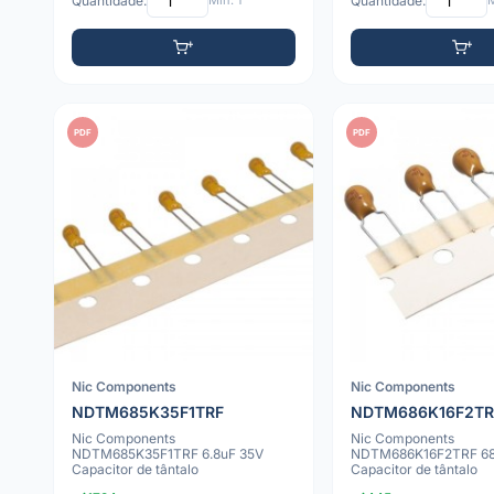
Quantidade:
Mín: 1
Quantidade:
M
PDF
PDF
Nic Components
Nic Components
NDTM685K35F1TRF
NDTM686K16F2TR
Nic Components
Nic Components
NDTM685K35F1TRF 6.8uF 35V
NDTM686K16F2TRF 68
Capacitor de tântalo
Capacitor de tântalo