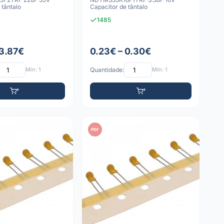
 tântalo
Capacitor de tântalo
1485
 3.87€
0.23€ – 0.30€
Mín: 1
Quantidade:
Mín: 1
PDF