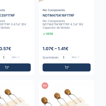
ents
Nic Components
35F1TRF
NDTM475K16F1TRF
ents
Nic Components
F1TRF 0.47uF 35V
NDTM475K16F1TRF 4.7uF 16V
 tântalo
Capacitor de tântalo
4956
 0.57€
1.07€ – 1.41€
Mín: 1
Quantidade:
Mín: 1
PDF