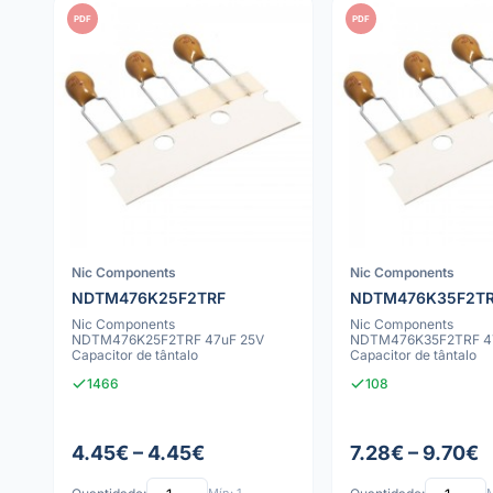
PDF
PDF
Nic Components
Nic Components
NDTM476K25F2TRF
NDTM476K35F2T
Nic Components
Nic Components
NDTM476K25F2TRF 47uF 25V
NDTM476K35F2TRF 4
Capacitor de tântalo
Capacitor de tântalo
1466
108
4.45€ – 4.45€
7.28€ – 9.70€