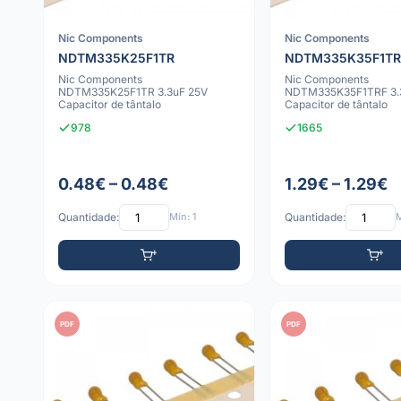
Nic Components
Nic Components
NDTM335K25F1TR
NDTM335K35F1TR
Nic Components
Nic Components
NDTM335K25F1TR 3.3uF 25V
NDTM335K35F1TRF 3.
Capacitor de tântalo
Capacitor de tântalo
978
1665
0.48€ – 0.48€
1.29€ – 1.29€
Quantidade:
Mín: 1
Quantidade:
M
PDF
PDF