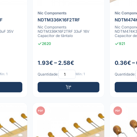
Nic Components
Nic Compon
F
NDTM336K16F2TRF
NDTM474K
Nic Components
Nic Compon
3uF 35V
NDTM336K16F2TRF 33uF 16V
NDTM474K35
Capacitor de tântalo
Capacitor de
2620
921
1.93€ – 2.58€
0.36€ –
ín: 1
Quantidade:
Mín: 1
Quantidade:
PDF
PDF