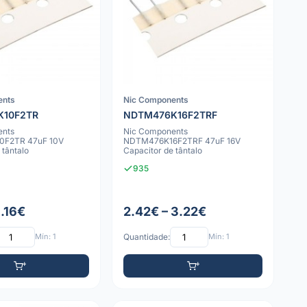
ents
Nic Components
K10F2TR
NDTM476K16F2TRF
ents
Nic Components
F2TR 47uF 10V
NDTM476K16F2TRF 47uF 16V
 tântalo
Capacitor de tântalo
935
1.16€
2.42€ – 3.22€
Mín: 1
Quantidade:
Mín: 1