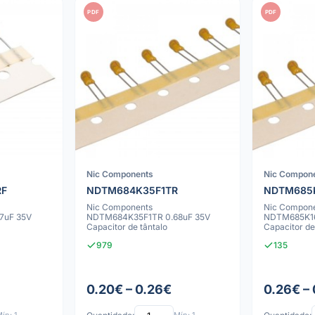
PDF
PDF
Nic Components
Nic Compon
RF
NDTM684K35F1TR
NDTM685K
Nic Components
Nic Compon
7uF 35V
NDTM684K35F1TR 0.68uF 35V
NDTM685K16
Capacitor de tântalo
Capacitor de
979
135
0.20€ – 0.26€
0.26€ –