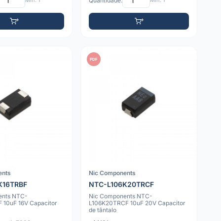
Mín: 1
Quantidade:
Mín: 1
PDF
ents
Nic Components
K16TRBF
NTC-L106K20TRCF
ents NTC-
Nic Components NTC-
 10uF 16V Capacitor
L106K20TRCF 10uF 20V Capacitor
de tântalo