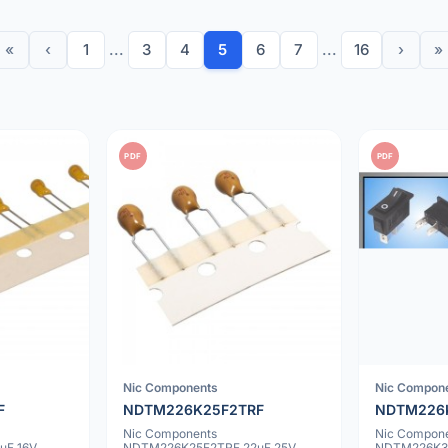
«
‹
1
...
3
4
5
6
7
...
16
›
»
PDF
PDF
Nic Components
Nic Compon
F
NDTM226K25F2TRF
NDTM226
Nic Components
Nic Compon
uF 16V
NDTM226K25F2TRF 22uF 25V
NDTM226K35