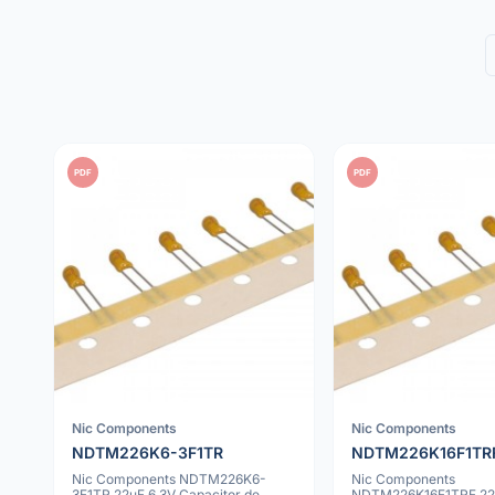
PDF
PDF
Nic Components
Nic Components
NDTM226K6-3F1TR
NDTM226K16F1TR
Nic Components NDTM226K6-
Nic Components
3F1TR 22uF 6.3V Capacitor de
NDTM226K16F1TRF 22