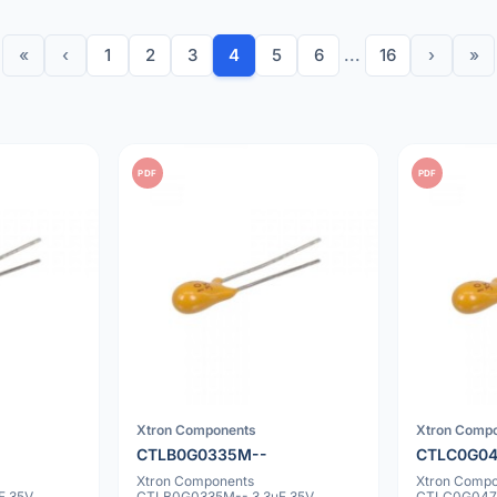
«
‹
1
2
3
4
5
6
...
16
›
»
PDF
PDF
Xtron Components
Xtron Comp
CTLB0G0335M--
CTLC0G0
Xtron Components
Xtron Comp
F 35V
CTLB0G0335M-- 3.3uF 35V
CTLC0G0475