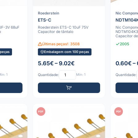
Roederstein
Nic Compon
ETS-C
NDTM104K
UF-3V 68uF
Roederstein ETS-C 10uF 75V
Nic Compon
o
Capacitor de tântalo
NDTM104K35
Capacitor de
Últimas peças!: 3508
2005
peças
Embalagem com 100 peças
5.65€ – 9.02€
0.60€ – 
ín: 1
Quantidade:
Mín: 1
Quantidade:
PDF
PDF