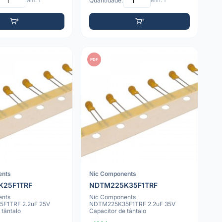
Mín: 1
Quantidade:
Mín: 1
PDF
ents
Nic Components
K25F1TRF
NDTM225K35F1TRF
ents
Nic Components
F1TRF 2.2uF 25V
NDTM225K35F1TRF 2.2uF 35V
 tântalo
Capacitor de tântalo