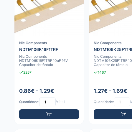
Nic Components
Nic Components
NDTM106K16F1TRF
NDTM106K25F1TR
Nic Components
Nic Components
NDTM106K16F1TRF 10uF 16V
NDTM106K25F1TRF 10
Capacitor de tântalo
Capacitor de tântalo
2257
1467
0.86€ – 1.29€
1.27€ – 1.69€
Quantidade:
Mín: 1
Quantidade:
M