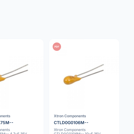
PDF
onents
Xtron Components
475M--
CTLD0G0106M--
onents
Xtron Components
M-- 4.7uF 35V
CTLD0G0106M-- 10uF 35V