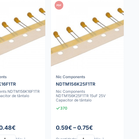
PDF
ents
Nic Components
16F1TR
NDTM156K25F1TR
ents NDTM156K16F1TR
Nic Components
acitor de tântalo
NDTM156K25F1TR 15uF 25V
Capacitor de tântalo
370
 0.48€
0.59€ – 0.75€