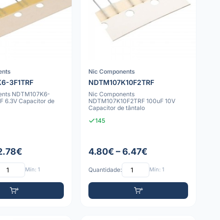
ents
Nic Components
6-3F1TRF
NDTM107K10F2TRF
ents NDTM107K6-
Nic Components
F 6.3V Capacitor de
NDTM107K10F2TRF 100uF 10V
Capacitor de tântalo
145
 2.78€
4.80€ – 6.47€
Mín: 1
Quantidade:
Mín: 1