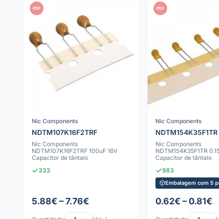
PDF
PDF
Nic Components
Nic Components
NDTM107K16F2TRF
NDTM154K35F1TR
Nic Components
Nic Components
NDTM107K16F2TRF 100uF 16V
NDTM154K35F1TR 0.15
Capacitor de tântalo
Capacitor de tântalo
333
983
Embalagem com 5 p
5.88€ – 7.76€
0.62€ – 0.81€