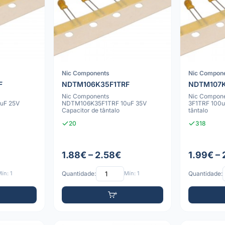
Nic Components
Nic Compon
F
NDTM106K35F1TRF
NDTM107K
Nic Components
Nic Compon
uF 25V
NDTM106K35F1TRF 10uF 35V
3F1TRF 100u
Capacitor de tântalo
tântalo
20
318
1.88€ – 2.58€
1.99€ –
ín: 1
Quantidade:
Mín: 1
Quantidade: