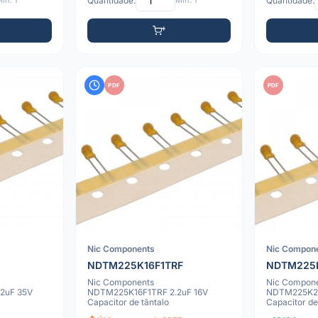
ín: 1
Quantidade:
Mín: 1
Quantidade:
PDF
PDF
Nic Components
Nic Compon
NDTM225K16F1TRF
NDTM225
Nic Components
Nic Compon
2uF 35V
NDTM225K16F1TRF 2.2uF 16V
NDTM225K25
Capacitor de tântalo
Capacitor de