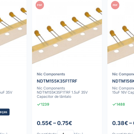
PDF
PDF
Nic Components
Nic Compon
NDTM155K35F1TRF
NDTM156K
Nic Components
Nic Compon
uF 35V
NDTM155K35F1TRF 1.5uF 35V
15uF 16V Cap
Capacitor de tântalo
1239
1488
eças
0.55€ – 0.75€
0.38€ –