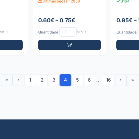
Últimas peças!: 2958
3164
0.60€ – 0.75€
0.95€ –
ín: 1
Quantidade:
Mín: 1
Quantidade:
«
‹
1
2
3
4
5
6
...
16
›
»