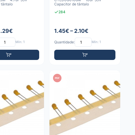
 tântalo
Capacitor de tântalo
284
1.29€
1.45€ – 2.10€
Mín: 1
Quantidade:
Mín: 1
PDF