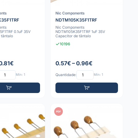
ents
Nic Components
35F1TRF
NDTM105K35F1TRF
ents
Nic Components
F1TRF 0.1uF 35V
NDTM105K35F1TRF 1uF 35V
 tântalo
Capacitor de tântalo
10196
0.81€
0.57€ – 0.96€
Mín: 1
Quantidade:
Mín: 1
PDF