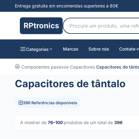
Entrega gratuita em encomendas superiores a 80€
RPtronics
Marcas
Sobre nós
Contate-
Categorias
›
Componentes passivos
›
Capacitores
›
Capacitores de tânt
Capacitores de tântalo
396 Referências disponíveis
A mostrar de
76–100
produtos de um total de
396