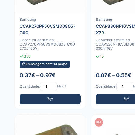
Samsung
Samsung
CCAP270PF50VSMD0805-
CCAP330NF16VSM
C0G
X7R
Capacitor cerâmico
Capacitor cerâmico
CCAP270PF50VSMD0805-C0G
CCAP330NF16VSMD0
270pf 50V
330nf 16V
350
15
Embalagem com 10 peças
0.37€ – 0.97€
0.07€ – 0.55€
Quantidade:
Mín: 1
Quantidade:
M
PDF