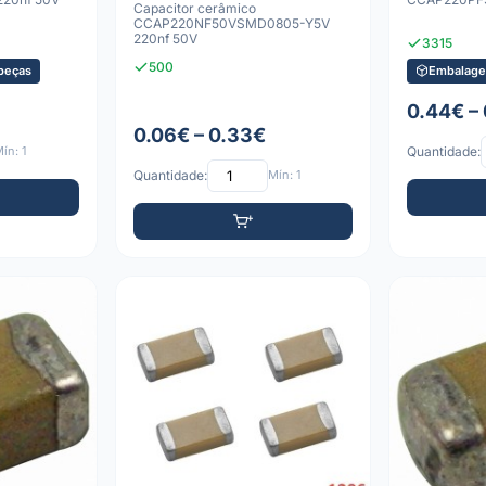
Capacitor cerâmico
CCAP220NF50VSMD0805-Y5V
220nf 50V
3315
500
peças
Embalage
0.44€ –
0.06€ – 0.33€
ín: 1
Quantidade:
Quantidade:
Mín: 1