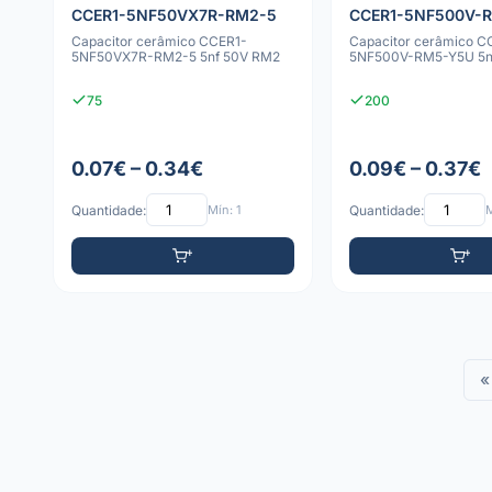
CCER1-5NF50VX7R-RM2-5
CCER1-5NF500V-
Capacitor cerâmico CCER1-
Capacitor cerâmico C
5NF50VX7R-RM2-5 5nf 50V RM2
5NF500V-RM5-Y5U 5n
75
200
0.07€ – 0.34€
0.09€ – 0.37€
Quantidade:
Mín: 1
Quantidade:
M
«