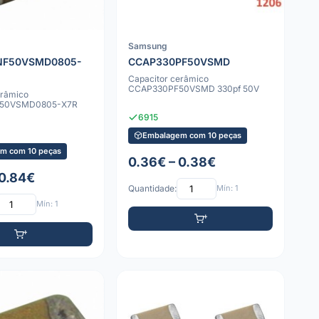
Samsung
NF50VSMD0805-
CCAP330PF50VSMD
Capacitor cerâmico
CCAP330PF50VSMD 330pf 50V
erâmico
50VSMD0805-X7R
6915
Embalagem com 10 peças
m com 10 peças
0.36€ – 0.38€
 0.84€
Quantidade:
Mín: 1
Mín: 1