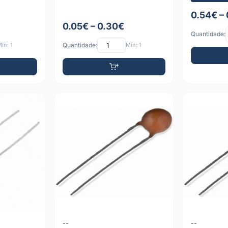
0.54€ –
0.05€ – 0.30€
Quantidade:
ín: 1
Quantidade:
Mín: 1
--
--