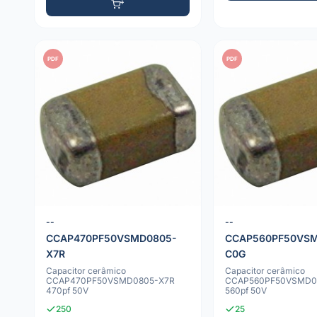
PDF
PDF
--
--
CCAP470PF50VSMD0805-
CCAP560PF50VSM
X7R
C0G
Capacitor cerâmico
Capacitor cerâmico
CCAP470PF50VSMD0805-X7R
CCAP560PF50VSMD0
470pf 50V
560pf 50V
250
25