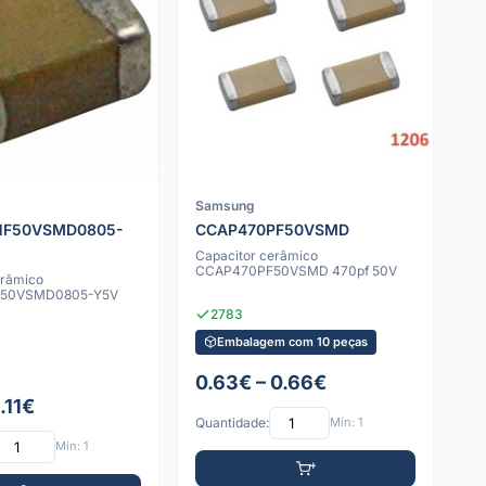
Samsung
NF50VSMD0805-
CCAP470PF50VSMD
Capacitor cerâmico
CCAP470PF50VSMD 470pf 50V
erâmico
50VSMD0805-Y5V
2783
Embalagem com 10 peças
0.63€ – 0.66€
1.11€
Quantidade:
Mín: 1
Mín: 1