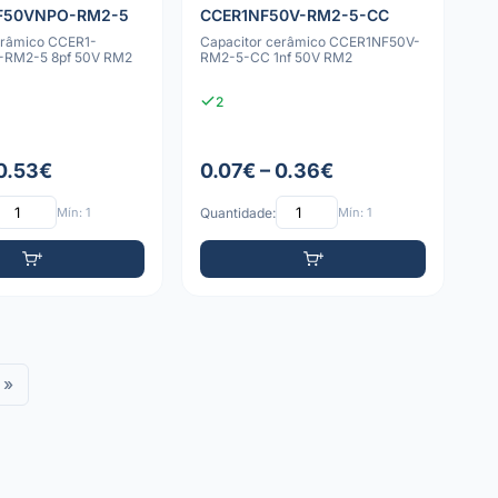
F50VNPO-RM2-5
CCER1NF50V-RM2-5-CC
erâmico CCER1-
Capacitor cerâmico CCER1NF50V-
RM2-5 8pf 50V RM2
RM2-5-CC 1nf 50V RM2
2
 0.53€
0.07€ – 0.36€
Mín: 1
Quantidade:
Mín: 1
»