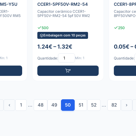
RM5-Y5U
CCER1-5PF50V-RM2-54
CCER1-8P
CER1-
Capacitor cerâmico CCER1-
Capacitor c
f 500V RM5
5PF50V-RM2-54 5pf 50V RM2
8PF50VNPO-
500
250
Embalagem com 10 peças
1.24€ – 1.32€
0.05€ –
ín: 1
Quantidade:
Mín: 1
Quantidade:
‹
1
...
48
49
50
51
52
...
82
›