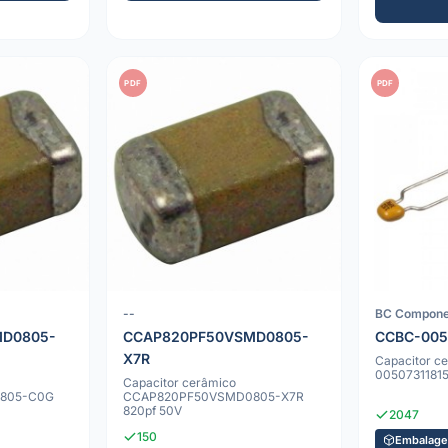
PDF
PDF
--
BC Compone
D0805-
CCAP820PF50VSMD0805-
CCBC-005
X7R
Capacitor c
00507311815
Capacitor cerâmico
805-C0G
CCAP820PF50VSMD0805-X7R
820pf 50V
2047
150
Embalage