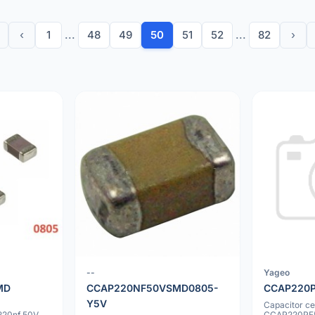
‹
1
...
48
49
50
51
52
...
82
›
--
Yageo
MD
CCAP220NF50VSMD0805-
CCAP220
Y5V
Capacitor c
20nf 50V
CCAP220PF