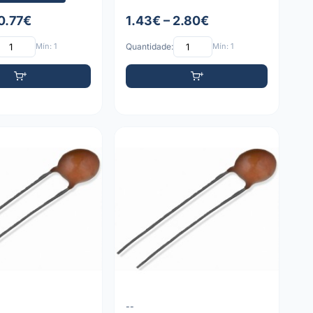
 0.77€
1.43€ – 2.80€
Mín: 1
Quantidade:
Mín: 1
--