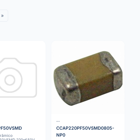
»
--
PF50VSMD
CCAP220PF50VSMD0805-
NP0
erâmico
50VSMD 220pf 50V