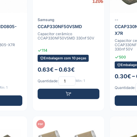
Samsung
--
D0805-
CCAP330NF50VSMD
CCAP330
X7R
Capacitor cerâmico
CCAP330NF50VSMD 330nf 50V
Capacitor c
805-X7R
CCAP330NF
330nf 50V
114
500
Embalagem com 10 peças
Embalage
0.63€ – 0.63€
0.30€ –
Quantidade:
Mín: 1
ín: 1
Quantidade:
PDF