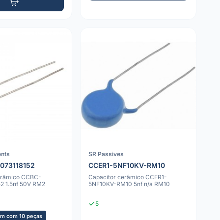
nts
SR Passives
073118152
CCER1-5NF10KV-RM10
erâmico CCBC-
Capacitor cerâmico CCER1-
2 1.5nf 50V RM2
5NF10KV-RM10 5nf n/a RM10
5
m com 10 peças