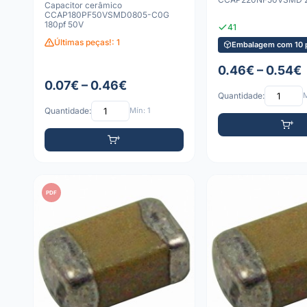
Capacitor cerâmico
CCAP180PF50VSMD0805-C0G
180pf 50V
41
Últimas peças!: 1
Embalagem com 10 
0.46€ – 0.54€
0.07€ – 0.46€
Quantidade:
M
Quantidade:
Mín: 1
PDF