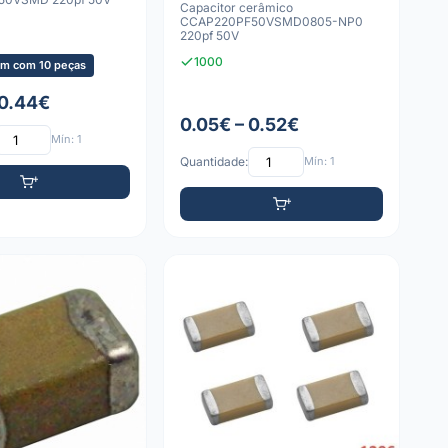
Capacitor cerâmico
CCAP220PF50VSMD0805-NP0
220pf 50V
1000
m com 10 peças
 0.44€
0.05€ – 0.52€
Mín: 1
Quantidade:
Mín: 1