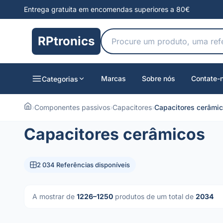
Entrega gratuita em encomendas superiores a 80€
RPtronics
Marcas
Sobre nós
Contate-
Categorias
›
Componentes passivos
›
Capacitores
›
Capacitores cerâmi
Capacitores cerâmicos
2 034 Referências disponíveis
A mostrar de
1226–1250
produtos de um total de
2034