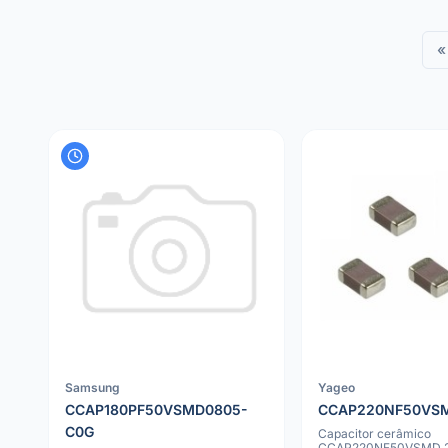
«
Samsung
Yageo
CCAP180PF50VSMD0805-
CCAP220NF50VS
C0G
Capacitor cerâmico
CCAP220NF50VSMD 2