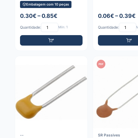
Embalagem com 10 peças
0.30€ – 0.85€
0.06€ – 0.39€
Quantidade:
Mín: 1
Quantidade:
M
PDF
--
SR Passives