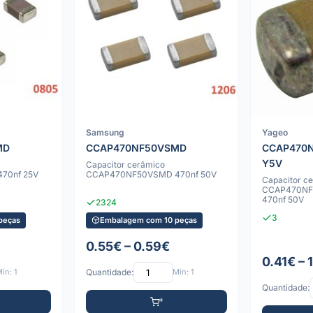
Samsung
Yageo
MD
CCAP470NF50VSMD
CCAP470
Y5V
Capacitor cerâmico
70nf 25V
CCAP470NF50VSMD 470nf 50V
Capacitor c
CCAP470NF
470nf 50V
2324
3
peças
Embalagem com 10 peças
0.55€ – 0.59€
0.41€ – 
ín: 1
Quantidade:
Mín: 1
Quantidade: