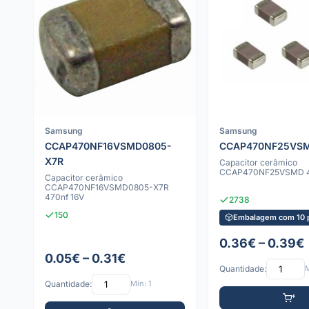
Samsung
Samsung
CCAP470NF16VSMD0805-
CCAP470NF25VS
X7R
Capacitor cerâmico
CCAP470NF25VSMD 4
Capacitor cerâmico
CCAP470NF16VSMD0805-X7R
470nf 16V
2738
150
Embalagem com 10 
0.36€ – 0.39€
0.05€ – 0.31€
Quantidade:
M
Quantidade:
Mín: 1