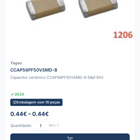
Yageo
CCAP56PF50VSMD-B
Capacitor cerâmico CCAP56PF50VSMD-B 56pf 50V
2024
Embalagem com 10 peças
0.44€ – 0.44€
Quantidade:
Mín: 1