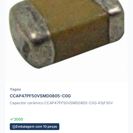
Yageo
CCAP47PF50VSMD0805-C0G
Capacitor cerâmico CCAP47PF50VSMD0805-C0G 47pf 50V
2000
Embalagem com 10 peças