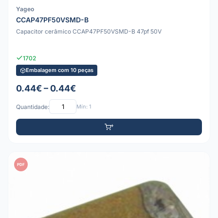
Yageo
CCAP47PF50VSMD-B
Capacitor cerâmico CCAP47PF50VSMD-B 47pf 50V
1702
Embalagem com 10 peças
0.44€ – 0.44€
Quantidade:
Mín: 1
PDF