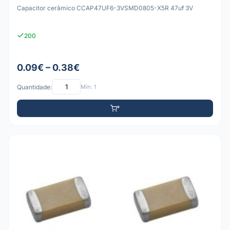
Capacitor cerâmico CCAP47UF6-3VSMD0805-X5R 47uf 3V
200
0.09€ – 0.38€
Quantidade:
Mín: 1