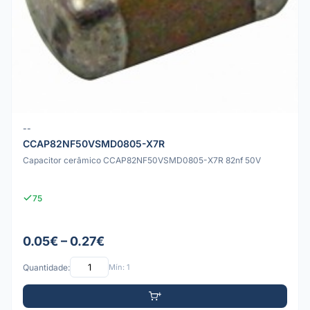
--
CCAP82NF50VSMD0805-X7R
Capacitor cerâmico CCAP82NF50VSMD0805-X7R 82nf 50V
75
0.05€ – 0.27€
Quantidade:
Mín: 1