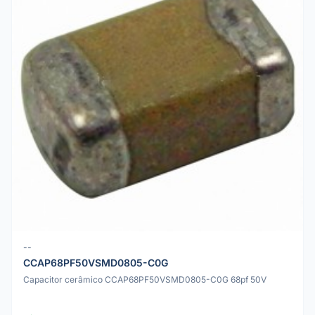
--
CCAP68PF50VSMD0805-C0G
Capacitor cerâmico CCAP68PF50VSMD0805-C0G 68pf 50V