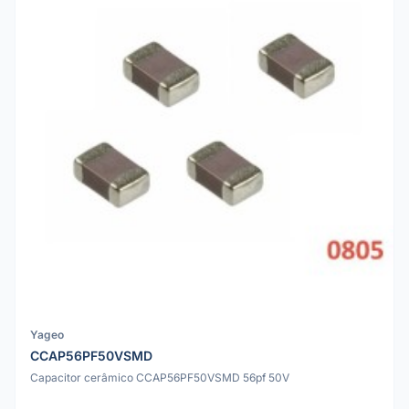
Yageo
CCAP56PF50VSMD
Capacitor cerâmico CCAP56PF50VSMD 56pf 50V