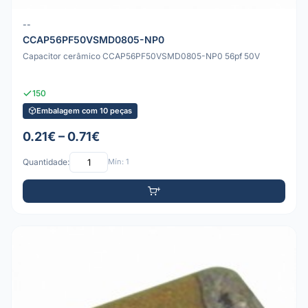
--
CCAP56PF50VSMD0805-NP0
Capacitor cerâmico CCAP56PF50VSMD0805-NP0 56pf 50V
150
Embalagem com 10 peças
0.21€ – 0.71€
Quantidade:
Mín: 1