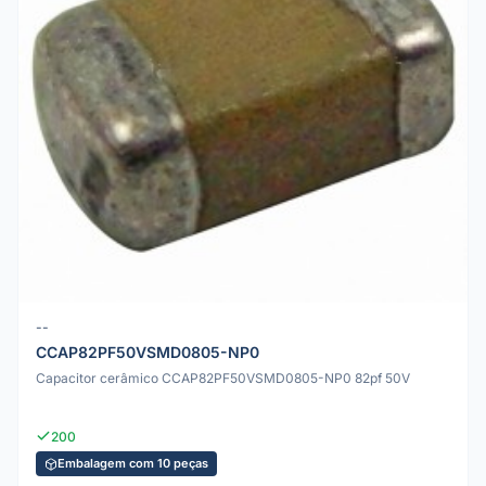
--
CCAP82PF50VSMD0805-NP0
Capacitor cerâmico CCAP82PF50VSMD0805-NP0 82pf 50V
200
Embalagem com 10 peças