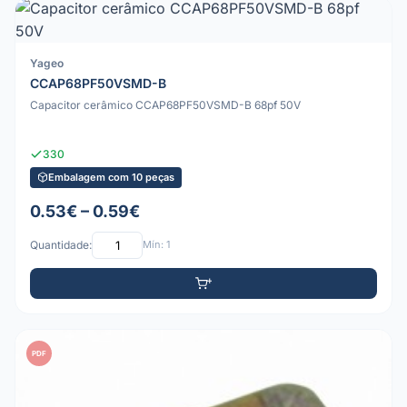
Yageo
CCAP68PF50VSMD-B
Capacitor cerâmico CCAP68PF50VSMD-B 68pf 50V
330
Embalagem com 10 peças
0.53€ – 0.59€
Quantidade:
Mín: 1
PDF