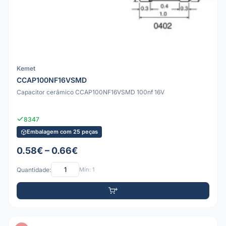
Kemet
CCAP100NF16VSMD
Capacitor cerâmico CCAP100NF16VSMD 100nf 16V
8347
Embalagem com 25 peças
0.58€ – 0.66€
Quantidade:
Mín: 1