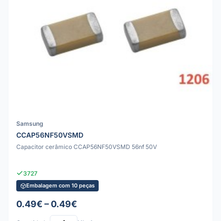
Samsung
CCAP56NF50VSMD
Capacitor cerâmico CCAP56NF50VSMD 56nf 50V
3727
Embalagem com 10 peças
0.49€ – 0.49€