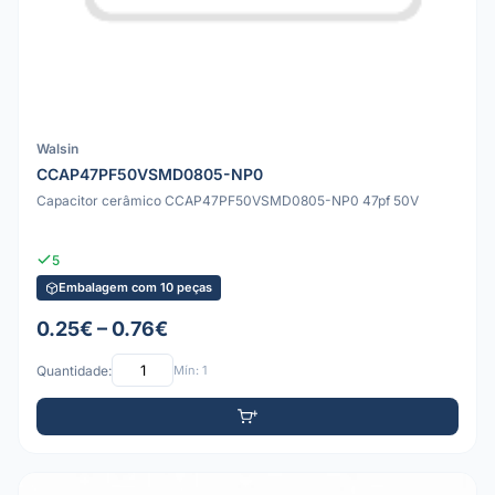
Walsin
CCAP47PF50VSMD0805-NP0
Capacitor cerâmico CCAP47PF50VSMD0805-NP0 47pf 50V
5
Embalagem com 10 peças
0.25€ – 0.76€
Quantidade:
Mín: 1