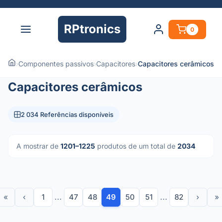
RPtronics
0
›
Componentes passivos
›
Capacitores
›
Capacitores cerâmicos
Capacitores cerâmicos
2 034 Referências disponíveis
A mostrar de
1201–1225
produtos de um total de
2034
«
‹
1
...
47
48
49
50
51
...
82
›
»