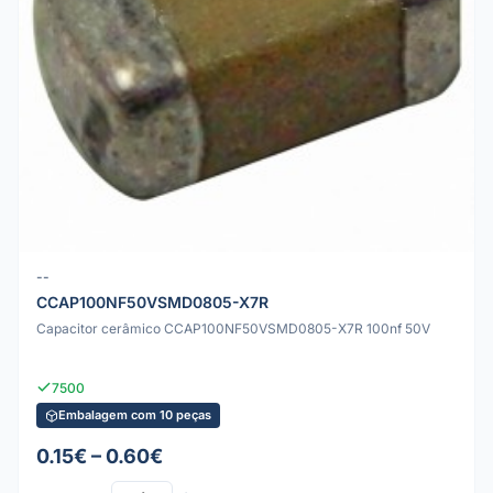
--
CCAP100NF50VSMD0805-X7R
Capacitor cerâmico CCAP100NF50VSMD0805-X7R 100nf 50V
7500
Embalagem com 10 peças
0.15€ – 0.60€