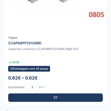
Yageo
CCAP68PF50VSMD
Capacitor cerâmico CCAP68PF50VSMD 68pf 50V
3479
Embalagem com 25 peças
0.62€ – 0.62€
Quantidade:
Mín: 1