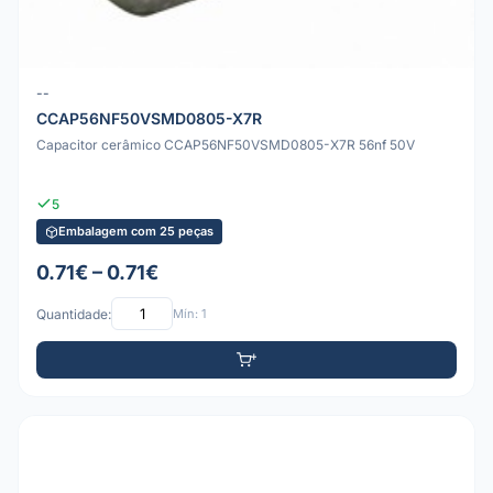
--
CCAP56NF50VSMD0805-X7R
Capacitor cerâmico CCAP56NF50VSMD0805-X7R 56nf 50V
5
Embalagem com 25 peças
0.71€ – 0.71€
Quantidade:
Mín: 1