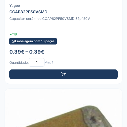
Yageo
CCAP82PF50VSMD
Capacitor cerâmico CCAP82PF50VSMD 82pf 50V
18
Embalagem com 10 peças
0.39€ – 0.39€
Quantidade:
Mín: 1