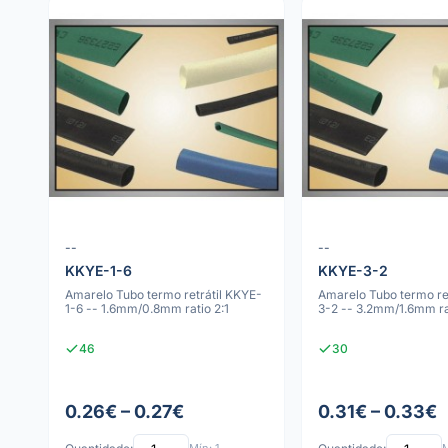
--
--
KKYE-1-6
KKYE-3-2
Amarelo Tubo termo retrátil KKYE-
Amarelo Tubo termo re
1-6 -- 1.6mm/0.8mm ratio 2:1
3-2 -- 3.2mm/1.6mm rat
46
30
0.26€ – 0.27€
0.31€ – 0.33€