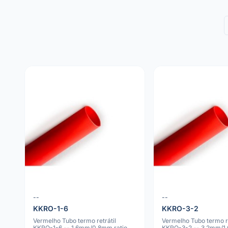
--
--
KKRO-1-6
KKRO-3-2
Vermelho Tubo termo retrátil
Vermelho Tubo termo re
KKRO-1-6 -- 1.6mm/0.8mm ratio
KKRO-3-2 -- 3.2mm/1.