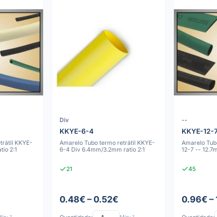
Div
--
KKYE-6-4
KKYE-12-
trátil KKYE-
Amarelo Tubo termo retrátil KKYE-
Amarelo Tubo
io 2:1
6-4 Div 6.4mm/3.2mm ratio 2:1
12-7 -- 12.7
21
45
0.48€ – 0.52€
0.96€ –