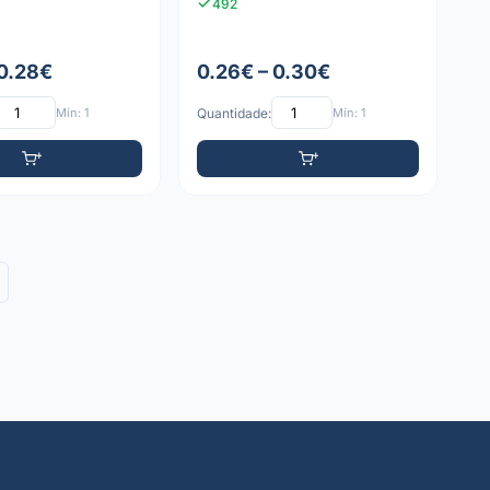
492
 0.28€
0.26€ – 0.30€
Mín: 1
Quantidade:
Mín: 1