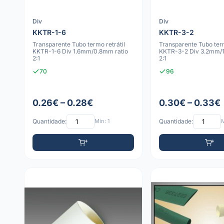
Div
Div
KKTR-1-6
KKTR-3-2
Transparente Tubo termo retrátil
Transparente Tubo term
KKTR-1-6 Div 1.6mm/0.8mm ratio
KKTR-3-2 Div 3.2mm/1
2:1
2:1
70
96
0.26€ – 0.28€
0.30€ – 0.33€
Quantidade:
Mín: 1
Quantidade:
M