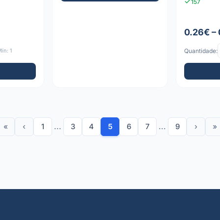
157
0.26€ –
ín: 1
Quantidade:
«
‹
1
...
3
4
5
6
7
...
9
›
»