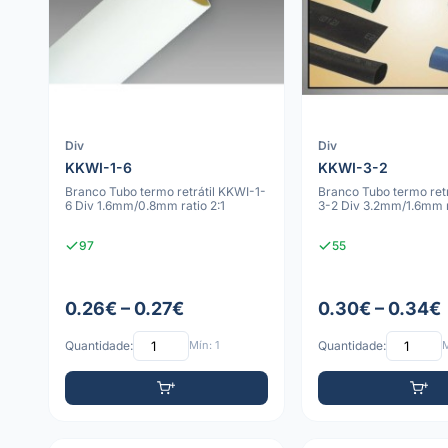
Div
Div
KKWI-1-6
KKWI-3-2
Branco Tubo termo retrátil KKWI-1-
Branco Tubo termo ret
6 Div 1.6mm/0.8mm ratio 2:1
3-2 Div 3.2mm/1.6mm r
97
55
0.26€ – 0.27€
0.30€ – 0.34€
Quantidade:
Mín: 1
Quantidade:
M