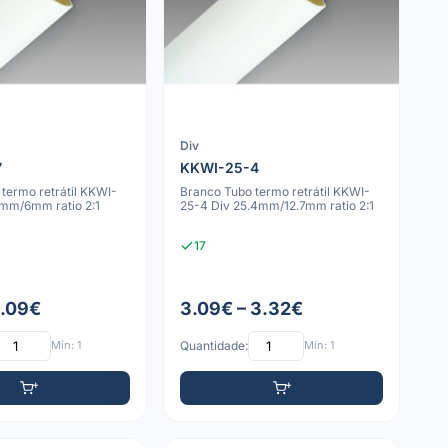
Div
7
KKWI-25-4
termo retrátil KKWI-
Branco Tubo termo retrátil KKWI-
7mm/6mm ratio 2:1
25-4 Div 25.4mm/12.7mm ratio 2:1
17
1.09€
3.09€ – 3.32€
Mín: 1
Quantidade:
Mín: 1