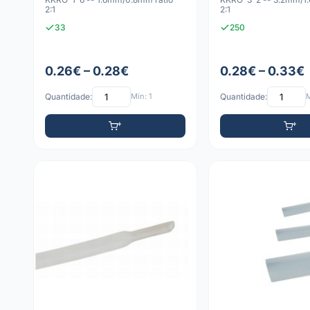
2:1
2:1
33
250
0.26€ – 0.28€
0.28€ – 0.33€
Quantidade:
Mín: 1
Quantidade:
M