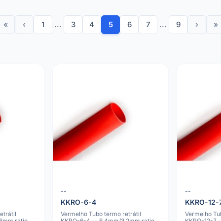
«
‹
1
...
3
4
5
6
7
...
9
›
»
--
--
KKRO-6-4
KKRO-12-
trátil
Vermelho Tubo termo retrátil
Vermelho Tub
6mm ratio
KKRO-6-4 -- 6.4mm/3.2mm ratio
KKRO-12-7 -