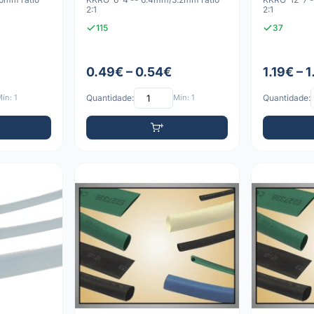
2:1
2:1
115
37
0.49€ – 0.54€
1.19€ – 
ín: 1
Quantidade:
Mín: 1
Quantidade: