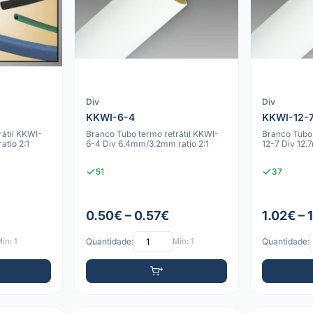
Div
Div
KKWI-6-4
KKWI-12-
rátil KKWI-
Branco Tubo termo retrátil KKWI-
Branco Tubo 
atio 2:1
6-4 Div 6.4mm/3.2mm ratio 2:1
12-7 Div 12.
51
37
0.50€ – 0.57€
1.02€ – 
ín: 1
Quantidade:
Mín: 1
Quantidade: