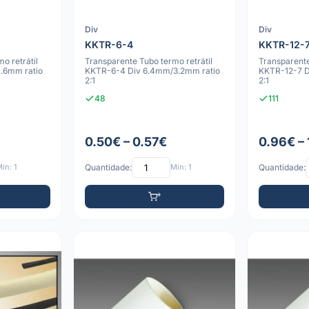
Div
Div
KKTR-6-4
KKTR-12-
o retrátil
Transparente Tubo termo retrátil
Transparente
.6mm ratio
KKTR-6-4 Div 6.4mm/3.2mm ratio
KKTR-12-7 D
2:1
2:1
48
111
0.50€ – 0.57€
0.96€ –
ín: 1
Quantidade:
Mín: 1
Quantidade: