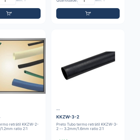
Mín: 1
Quantidade:
Mín: 1
--
4
KKZW-3-2
ermo retrátil KKZW-2-
Preto Tubo termo retrátil KKZW-3-
1.2mm ratio 2:1
2 -- 3.2mm/1.6mm ratio 2:1