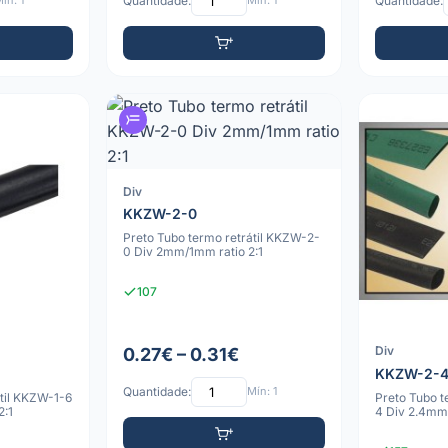
ín: 1
Quantidade:
Mín: 1
Quantidade:
Div
KKZW-2-0
Preto Tubo termo retrátil KKZW-2-
0 Div 2mm/1mm ratio 2:1
107
Div
0.27€ – 0.31€
KKZW-2-
Quantidade:
Mín: 1
átil KKZW-1-6
Preto Tubo t
2:1
4 Div 2.4mm/