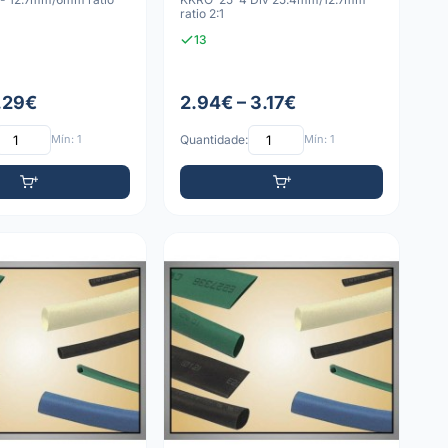
ratio 2:1
13
1.29€
2.94€ – 3.17€
Mín: 1
Quantidade:
Mín: 1