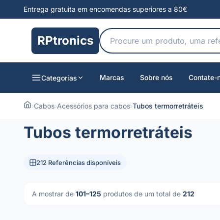
Entrega gratuita em encomendas superiores a 80€
RPtronics
Marcas
Sobre nós
Contate-
Categorias
›
Cabos
›
Acessórios para cabos
›
Tubos termorretráteis
Tubos termorretráteis
212 Referências disponíveis
A mostrar de
101–125
produtos de um total de
212