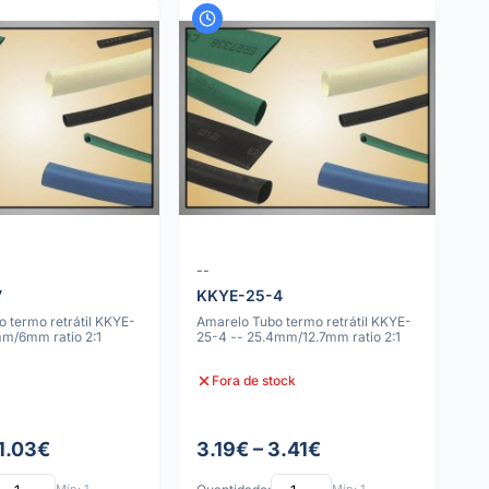
--
7
KKYE-25-4
 termo retrátil KKYE-
Amarelo Tubo termo retrátil KKYE-
mm/6mm ratio 2:1
25-4 -- 25.4mm/12.7mm ratio 2:1
Fora de stock
 1.03€
3.19€ – 3.41€