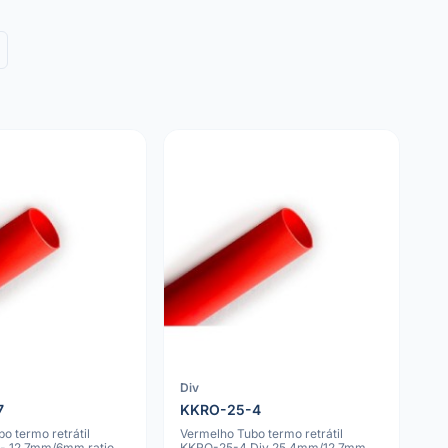
Div
7
KKRO-25-4
o termo retrátil
Vermelho Tubo termo retrátil
- 12.7mm/6mm ratio
KKRO-25-4 Div 25.4mm/12.7mm