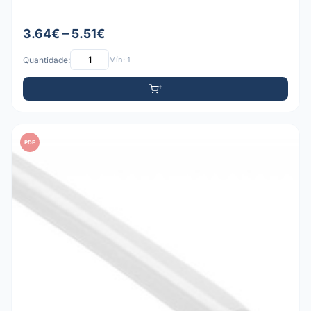
3.64€ – 5.51€
Quantidade:
Mín: 1
PDF