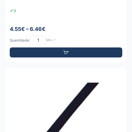
2
4.55€ – 6.46€
Quantidade:
Mín: 1