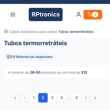
RPtronics
0
›
Cabos
›
Acessórios para cabos
›
Tubos termorretráteis
Tubos termorretráteis
212 Referências disponíveis
A mostrar de
26–50
produtos de um total de
212
«
‹
1
2
3
4
...
9
›
»